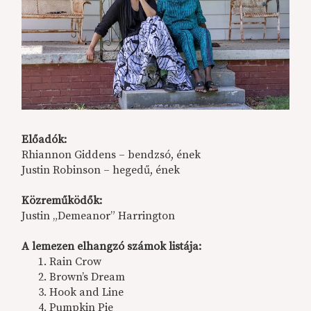
Előadók:
Rhiannon Giddens – bendzsó, ének
Justin Robinson – hegedű, ének
Közreműködők:
Justin „Demeanor” Harrington
A lemezen elhangzó számok listája:
Rain Crow
Brown’s Dream
Hook and Line
Pumpkin Pie