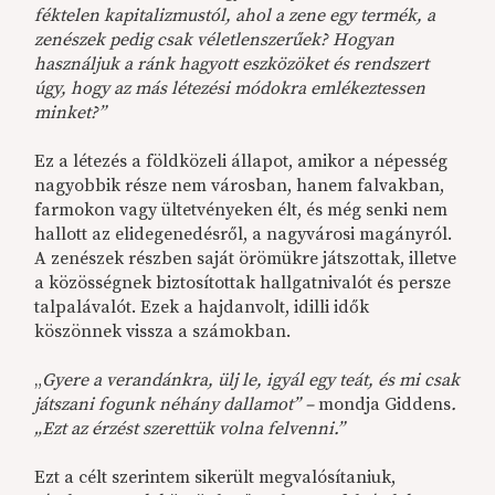
féktelen kapitalizmustól, ahol a zene egy termék, a
zenészek pedig csak véletlenszerűek? Hogyan
használjuk a ránk hagyott eszközöket és rendszert
úgy, hogy az más létezési módokra emlékeztessen
minket?”
Ez a létezés a földközeli állapot, amikor a népesség
nagyobbik része nem városban, hanem falvakban,
farmokon vagy ültetvényeken élt, és még senki nem
hallott az elidegenedésről, a nagyvárosi magányról.
A zenészek részben saját örömükre játszottak, illetve
a közösségnek biztosítottak hallgatnivalót és persze
talpalávalót. Ezek a hajdanvolt, idilli idők
köszönnek vissza a számokban.
„
Gyere a verandánkra, ülj le, igyál egy teát, és mi csak
játszani fogunk néhány dallamot” –
mondja Giddens
.
„Ezt az érzést szerettük volna felvenni.”
Ezt a célt szerintem sikerült megvalósítaniuk,