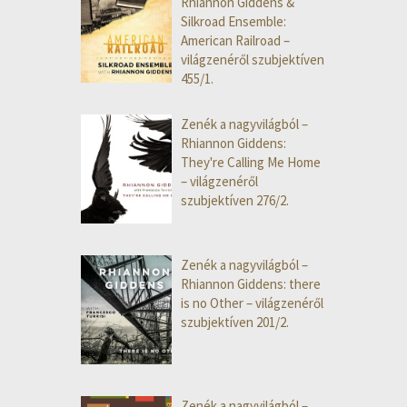
Rhiannon Giddens &
Silkroad Ensemble:
American Railroad –
világzenéről szubjektíven
455/1.
Zenék a nagyvilágból –
Rhiannon Giddens:
They're Calling Me Home
– világzenéről
szubjektíven 276/2.
Zenék a nagyvilágból –
Rhiannon Giddens: there
is no Other – világzenéről
szubjektíven 201/2.
Zenék a nagyvilágból –