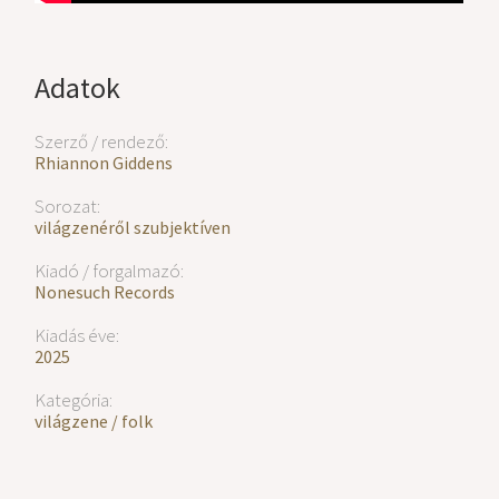
Adatok
Szerző / rendező:
Rhiannon Giddens
Sorozat:
világzenéről szubjektíven
Kiadó / forgalmazó:
Nonesuch Records
Kiadás éve:
2025
Kategória:
világzene / folk