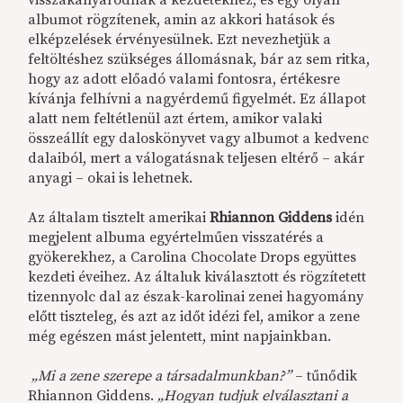
visszakanyarodnak a kezdetekhez, és egy olyan
albumot rögzítenek, amin az akkori hatások és
elképzelések érvényesülnek. Ezt nevezhetjük a
feltöltéshez szükséges állomásnak, bár az sem ritka,
hogy az adott előadó valami fontosra, értékesre
kívánja felhívni a nagyérdemű figyelmét. Ez állapot
alatt nem feltétlenül azt értem, amikor valaki
összeállít egy daloskönyvet vagy albumot a kedvenc
dalaiból, mert a válogatásnak teljesen eltérő – akár
anyagi – okai is lehetnek.
Az általam tisztelt amerikai
Rhiannon Giddens
idén
megjelent albuma egyértelműen visszatérés a
gyökerekhez, a Carolina Chocolate Drops együttes
kezdeti éveihez. Az általuk kiválasztott és rögzítetett
tizennyolc dal az észak-karolinai zenei hagyomány
előtt tiszteleg, és azt az időt idézi fel, amikor a zene
még egészen mást jelentett, mint napjainkban.
„Mi a zene szerepe a társadalmunkban?”
– tűnődik
Rhiannon Giddens.
„Hogyan tudjuk elválasztani a