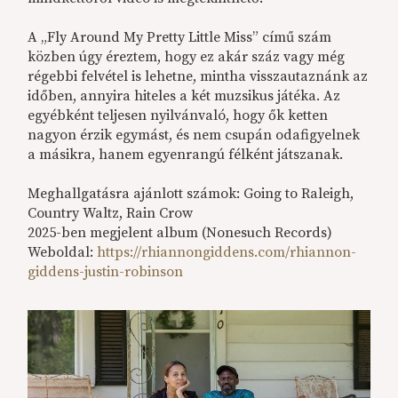
A „Fly Around My Pretty Little Miss” című szám
közben úgy éreztem, hogy ez akár száz vagy még
régebbi felvétel is lehetne, mintha visszautaznánk az
időben, annyira hiteles a két muzsikus játéka. Az
egyébként teljesen nyilvánvaló, hogy ők ketten
nagyon érzik egymást, és nem csupán odafigyelnek
a másikra, hanem egyenrangú félként játszanak.
Meghallgatásra ajánlott számok: Going to Raleigh,
Country Waltz, Rain Crow
2025-ben megjelent album (Nonesuch Records)
Weboldal:
https://rhiannongiddens.com/rhiannon-
giddens-justin-robinson