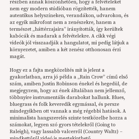
részben annak köszönhetően, hogy a felvételeket
nem egy modern stúdióban rögzítették, hanem
autentikus helyszíneken, verandákon, udvarokon, és
az egyik mikrofont nem a zenészekre, hanem a
természet „háttérzajaira” irányították, így kerültek
kabócák és madarak a felvételekre. A cikk végi
videók jól visszaadják a hangulatot, mi pedig látjuk a
környezetet, amiben a két zenész otthonosan érzi
magát.
Hogy ez a fajta megközelítés mit is jelent a
gyakorlatban, arra jó példa a „Rain Crow” című első
szám, amiben Justin Robinson énekel és hegedül, de
megjegyzem, hogy az ének általában nem jellemző,
többnyire instrumentális darabokat hallunk. Blues,
bluegrass és folk keveredik egymással, és persze
mindegyikben ott vannak a még régebbi hatások. A
minimalista hangszerelés szinte testközelbe hozza a
számokat, legyen szó gyors tételekről (Going to
Raleigh), vagy lassabb valcerről (Country Waltz) –
mindkettőről videó is megtekinthető.