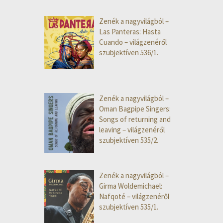
Zenék a nagyvilágból –
Las Panteras: Hasta
Cuando – világzenéről
szubjektíven 536/1.
Zenék a nagyvilágból –
Oman Bagpipe Singers:
Songs of returning and
leaving – világzenéről
szubjektíven 535/2.
Zenék a nagyvilágból –
Girma Woldemichael:
Nafqoté – világzenéről
szubjektíven 535/1.