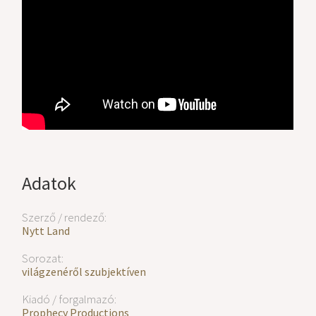
Adatok
Szerző / rendező:
Nytt Land
Sorozat:
világzenéről szubjektíven
Kiadó / forgalmazó:
Prophecy Productions