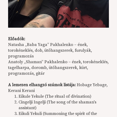
Előadók:
Natasha „Baba Yaga” Pakhalenko – ének,
torokéneklés, dob, ütőhangszerek, furulyák,
programozás
Anatoly „Shaman” Pakhalenko – ének, torokéneklés,
tagelharpa, doromb, ütőhangszerek, kürt,
programozás, gitár
A lemezen elhangzó számok listája:
Hobage Yebage,
Kerani Kerani
Eikule Yekule (The ritual of divination)
Cingelji Ingelji (The song of the shaman's
assistant)
Eikuli Yekuli (Summoning the spirit of the