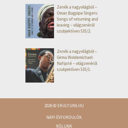
Zenék a nagyvilágból –
Oman Bagpipe Singers:
Songs of returning and
leaving – világzenéről
szubjektíven 535/2.
Zenék a nagyvilágból –
Girma Woldemichael:
Nafqoté – világzenéről
szubjektíven 535/1.
2026
© EKULTURA.HU
NAPI ÉVFORDULÓK
RÓLUNK