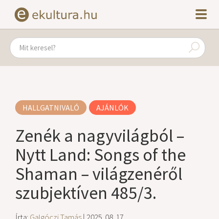
HALLGATNIVALÓ
AJÁNLÓK
Zenék a nagyvilágból –
Nytt Land: Songs of the
Shaman – világzenéről
szubjektíven 485/3.
Írta:
Galgóczi Tamás
| 2025. 08. 17.