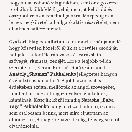
hogy a mai rohanó világunkban, amikor egyszerre
próbálunk többfelé figyelni, nem jut kellő idő és
összpontosítás a zenehallgatásra. Márpedig ez a
lemez megköveteli a hallgató aktív részvételét, nem
alkalmas háttérzenének.
Gyakorlatilag odaülhetünk a csoport sámánja mellé,
hogy közvetlen közelről éljük át a révülés csodáját,
halljuk a különféle ráolvasok és varázslatok
szövegét, ritmusát, zenéjét. Erre a legjobb példa
szerintem a „Kerani Kerani” című szám, amit
Anatoly „Shaman” Pakhalenko
jellegzetes hangon
és énekstílusban ad elő. A jobb azonosulás
érdekében ezúttal mellőzték az angol szövegeket,
mindent mandzsu-tunguz nyelven énekelnek,
kántálnak. Kettejük közül mindig
Natasha „Baba
Yaga” Pakhalenko
hangja tetszett jobban, és most
sem csalódtam benne, mert mire eljutottam az
albumzáró „Hobage Yebage” tételig, tényleg sikerült
elvarázsolnia.