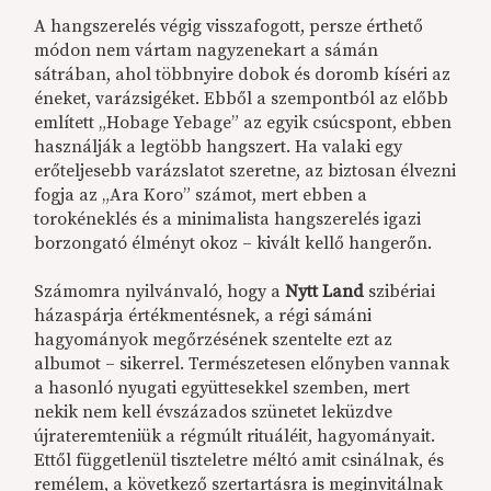
A hangszerelés végig visszafogott, persze érthető
módon nem vártam nagyzenekart a sámán
sátrában, ahol többnyire dobok és doromb kíséri az
éneket, varázsigéket. Ebből a szempontból az előbb
említett „Hobage Yebage” az egyik csúcspont, ebben
használják a legtöbb hangszert. Ha valaki egy
erőteljesebb varázslatot szeretne, az biztosan élvezni
fogja az „Ara Koro” számot, mert ebben a
torokéneklés és a minimalista hangszerelés igazi
borzongató élményt okoz – kivált kellő hangerőn.
Számomra nyilvánvaló, hogy a
Nytt Land
szibériai
házaspárja értékmentésnek, a régi sámáni
hagyományok megőrzésének szentelte ezt az
albumot – sikerrel. Természetesen előnyben vannak
a hasonló nyugati együttesekkel szemben, mert
nekik nem kell évszázados szünetet leküzdve
újrateremteniük a régmúlt rituáléit, hagyományait.
Ettől függetlenül tiszteletre méltó amit csinálnak, és
remélem, a következő szertartásra is meginvitálnak