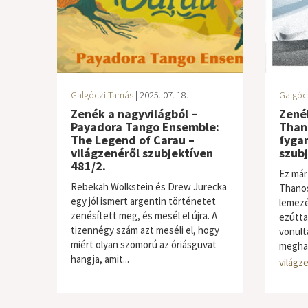
Galgóczi Tamás
| 2025. 07. 18.
Galgóc
Zenék a nagyvilágból –
Zenék
Payadora Tango Ensemble:
Thano
The Legend of Carau –
fygam
világzenéről szubjektíven
szubj
481/2.
Ez már
Rebekah Wolkstein és Drew Jurecka
Thanos
egy jól ismert argentin történetet
lemezé
zenésített meg, és mesél el újra. A
ezútta
tizennégy szám azt meséli el, hogy
vonult
miért olyan szomorú az óriásguvat
meghal
hangja, amit...
világzene / folk
világze