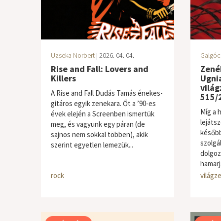
Uzseka Norbert
| 2026. 04. 04.
Galgóc
Rise and Fall: Lovers and
Zenék
Killers
Ugnia
világ
A Rise and Fall Dudás Tamás énekes-
515/2
gitáros egyik zenekara. Őt a ’90-es
Míg a h
évek elején a Screenben ismertük
lejáts
meg, és vagyunk egy páran (de
később
sajnos nem sokkal többen), akik
szolgál
szerint egyetlen lemezük...
dolgoz
hamarj
rock
világze