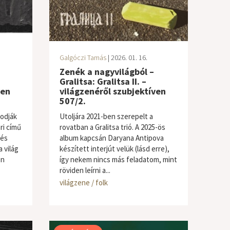
Galgóczi Tamás
| 2026. 01. 16.
Zenék a nagyvilágból –
Gralitsa: Gralitsa II. –
ven
világzenéről szubjektíven
507/2.
odják
Utoljára 2021-ben szerepelt a
ri című
rovatban a Gralitsa trió. A 2025-ös
 és
album kapcsán Daryana Antipova
 világ
készített interjút velük (lásd erre),
en
így nekem nincs más feladatom, mint
röviden leírni a...
világzene / folk