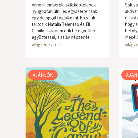
Vannak emberek, akik képtelenek
Sok-so
nyugodtan ülni, és egyszerre csak
aktíva
egy dologgal foglalkozni. Közéjük
olvasta
tartozik Natalia Telentso és Eli
hogy a
Camilo, akik nem érik be egyetlen
befolyá
együttessel, a szláv népzenét...
Mesélő
világzene / folk
világze
AJÁNLÓK
AJÁN