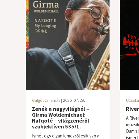
Galgóczi Tamás
| 2026. 07. 29.
Uzseka
Zenék a nagyvilágból –
Rive
Girma Woldemichael:
A Rive
Nafqoté – világzenéről
muzsik
szubjektíven 535/1.
Damn N
Ismét egy olyan lemezről esik szó a
ismert