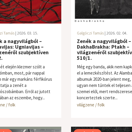
zi Tamás
| 2026. 03. 15.
Galgóczi Tamás
| 2026. 02. 04.
 a nagyvilágból –
Zenék a nagyvilágból –
vijas: Ugniavijas –
DakhaBrakha: Ptakh –
zenéről szubjektíven
világzenéről szubjektí
.
510/1.
ét elején klezmer szólt a
Még egy banda, akik nem kapk
zómban, most, pár nappal
el a lemezkészítést. Az Alamba
 már egy markáns férfikórus
albumuk 2020-ban jelent meg,
tatja a zenét a
ugyan nem tűntek el teljesen a
ószobámban. Erről az jutott
szemei elől, mert rendszeres
ában az eszembe, hogy...
koncerteztek szerte...
ne / folk
világzene / folk