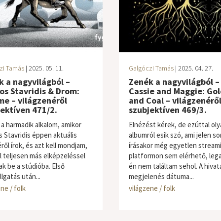
zi Tamás
| 2025. 05. 11.
Galgóczi Tamás
| 2025. 04. 27.
 a nagyvilágból –
Zenék a nagyvilágból –
s Stavridis & Drom:
Cassie and Maggie: Gol
e – világzenéről
and Coal – világzenérő
ektíven 471/2.
szubjektíven 469/3.
 a harmadik alkalom, amikor
Elnézést kérek, de ezúttal oly
 Stavridis éppen aktuális
albumról esik szó, ami jelen so
ről írok, és azt kell mondjam,
írásakor még egyetlen stream
l teljesen más elképzeléssel
platformon sem elérhető, lega
ak be a stúdióba. Első
én nem találtam sehol. A hivat
lgatás után...
megjelenés dátuma...
ne / folk
világzene / folk