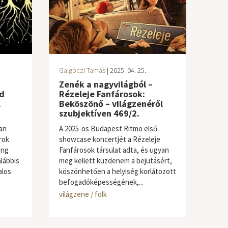
Galgóczi Tamás
| 2025. 04. 25.
Zenék a nagyvilágból –
d
Rézeleje Fanfárosok:
l
Beköszönő – világzenéről
szubjektíven 469/2.
an
A 2025-ös Budapest Ritmo első
rok
showcase koncertjét a Rézeleje
ing
Fanfárosok társulat adta, és ugyan
lábbis
meg kellett küzdenem a bejutásért,
alos
köszönhetően a helyiség korlátozott
befogadóképességének,...
világzene / folk