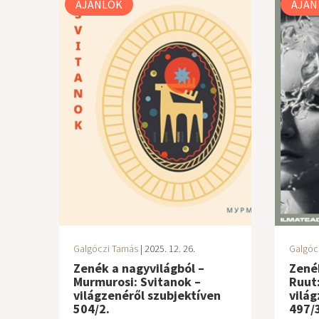
AJÁNLÓK
AJÁN
Galgóczi Tamás
| 2025. 12. 26.
Galgóc
Zenék a nagyvilágból –
Zenék
Murmurosi: Svitanok –
Ruut
világzenéről szubjektíven
világ
504/2.
497/3