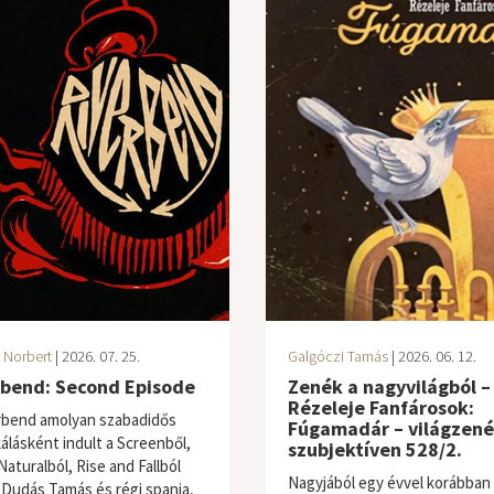
 Norbert
| 2026. 07. 25.
Galgóczi Tamás
| 2026. 06. 12.
rbend: Second Episode
Zenék a nagyvilágból –
Rézeleje Fanfárosok:
rbend amolyan szabadidős
Fúgamadár – világzené
álásként indult a Screenből,
szubjektíven 528/2.
aturalból, Rise and Fallból
Nagyjából egy évvel korábban 
 Dudás Tamás és régi spanja,