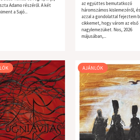
az együttes bemutatkozó
szta Adamo részéről. A két
háromszámos kislemezéről, és
iment a Sajó...
azzal a gondolattal fejeztem b
cikkemet, hogy várom az első
nagylemezüket. Nos, 2026
májusában,...
világzene / folk
LÓK
AJÁNLÓK