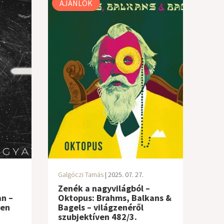
AJÁNLÓK
Galgóczi Tamás
| 2025. 07. 27.
Zenék a nagyvilágból –
n –
Oktopus: Brahms, Balkans &
ven
Bagels – világzenéről
szubjektíven 482/3.