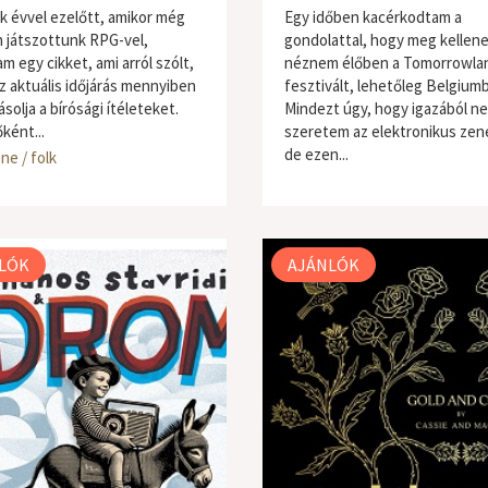
k évvel ezelőtt, amikor még
Egy időben kacérkodtam a
n játszottunk RPG-vel,
gondolattal, hogy meg kellen
m egy cikket, ami arról szólt,
néznem élőben a Tomorrowla
z aktuális időjárás mennyiben
fesztivált, lehetőleg Belgium
solja a bírósági ítéleteket.
Mindezt úgy, hogy igazából n
ként...
szeretem az elektronikus zen
de ezen...
ne / folk
világzene / folk
LÓK
AJÁNLÓK