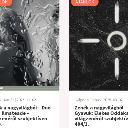
LÓK
AJÁNLÓK
zi Tamás
| 2025. 11. 02.
Galgóczi Tamás
| 2025. 08. 07.
 a nagyvilágból – Duo
Zenék a nagyvilágból –
: Ilmateade –
Gyavuk: Elekes Oddaka
zenéről szubjektíven
világzenéről szubjektí
.
484/1.