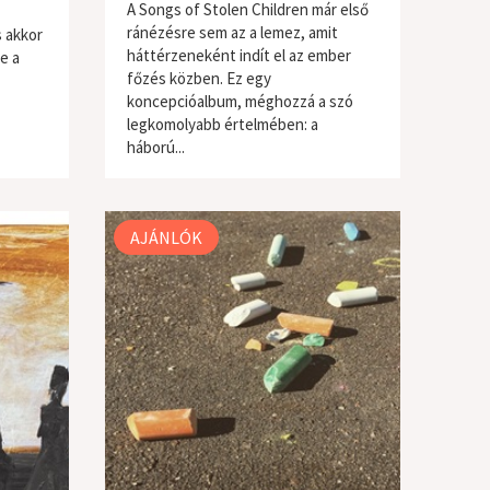
A Songs of Stolen Children már első
ránézésre sem az a lemez, amit
 akkor
háttérzeneként indít el az ember
e a
főzés közben. Ez egy
koncepcióalbum, méghozzá a szó
legkomolyabb értelmében: a
világzene / folk
háború...
AJÁNLÓK