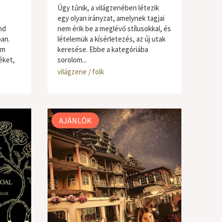
Úgy tűnik, a világzenében létezik
e
egy olyan irányzat, amelynek tagjai
nd
nem érik be a meglévő stílusokkal, és
ban.
lételemük a kísérletezés, az új utak
em
keresése. Ebbe a kategóriába
éket,
sorolom...
világzene / folk
AJÁNLÓK