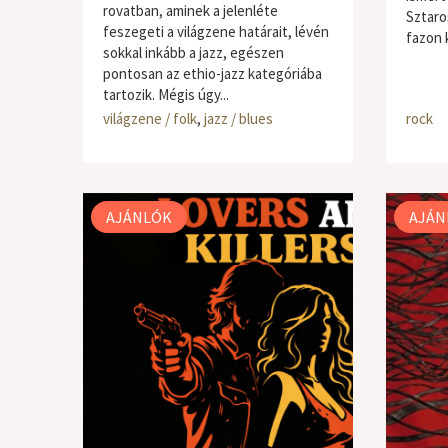
rovatban, aminek a jelenléte
Sztaro
feszegeti a világzene határait, lévén
fazon k
sokkal inkább a jazz, egészen
pontosan az ethio-jazz kategóriába
tartozik. Mégis úgy...
világzene / folk
,
jazz / blues
rock
AJÁNLÓK
AJÁN