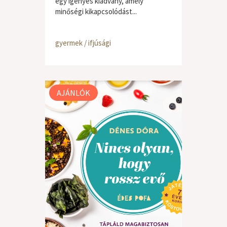
egy igényes kiadvány, amely
minőségi kikapcsolódást...
gyermek / ifjúsági
AJÁNLÓK