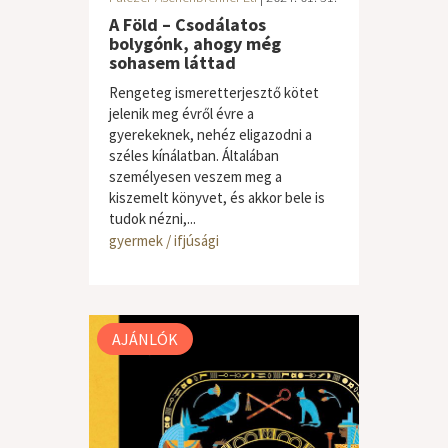
A Föld – Csodálatos
bolygónk, ahogy még
sohasem láttad
Rengeteg ismeretterjesztő kötet
jelenik meg évről évre a
gyerekeknek, nehéz eligazodni a
széles kínálatban. Általában
személyesen veszem meg a
kiszemelt könyvet, és akkor bele is
tudok nézni,...
gyermek / ifjúsági
AJÁNLÓK