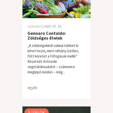
Lipka Bori
| 2025. 07. 10.
Gennaro Contaldo:
Zöldséges ételek
„A zöldségekből sokkal többet ki
lehet hozni, mint néhány ízetlen,
főtt köretet a főfogások mellé.”
Közel két évtizede
vegetáriánusként – számomra
meglepő módon – még...
egyéb
AJÁNLÓK