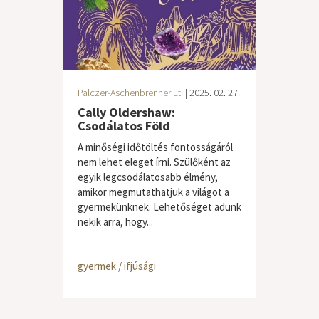
Palczer-Aschenbrenner Eti
| 2025. 02. 27.
Cally Oldershaw:
Csodálatos Föld
A minőségi időtöltés fontosságáról
nem lehet eleget írni. Szülőként az
egyik legcsodálatosabb élmény,
amikor megmutathatjuk a világot a
gyermekünknek. Lehetőséget adunk
nekik arra, hogy...
gyermek / ifjúsági