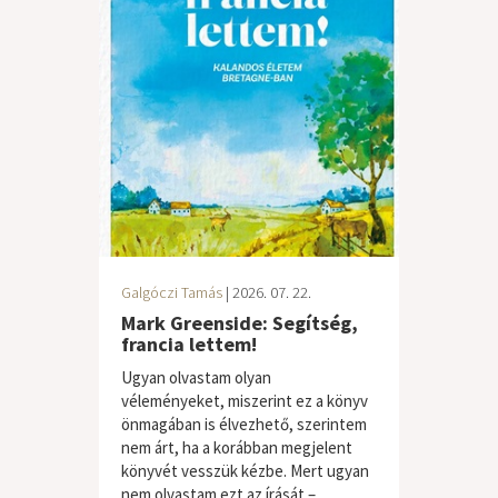
Galgóczi Tamás
| 2026. 07. 22.
Mark Greenside: Segítség,
francia lettem!
Ugyan olvastam olyan
véleményeket, miszerint ez a könyv
önmagában is élvezhető, szerintem
nem árt, ha a korábban megjelent
könyvét vesszük kézbe. Mert ugyan
nem olvastam ezt az írását –...