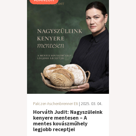
Palczer-Aschenbrenner Eti
| 2025. 03. 04.
Horváth Judit: Nagyszüleink
kenyere mentesen – A
mentes kovászműhely
legjobb receptjei