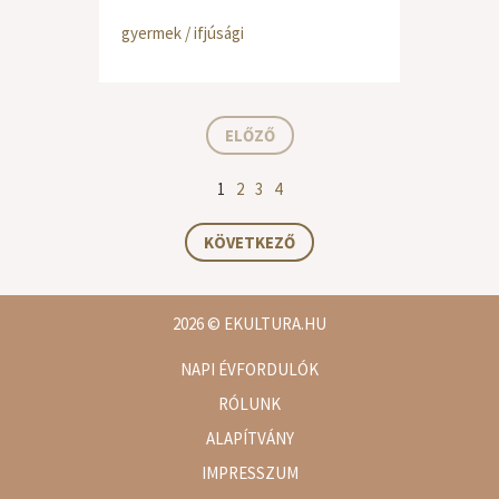
gyermek / ifjúsági
ELŐZŐ
1
2
3
4
KÖVETKEZŐ
2026
© EKULTURA.HU
NAPI ÉVFORDULÓK
RÓLUNK
ALAPÍTVÁNY
IMPRESSZUM