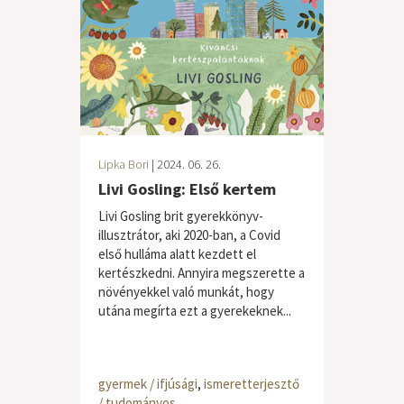
Lipka Bori
| 2024. 06. 26.
Livi Gosling: Első kertem
Livi Gosling brit gyerekkönyv-
illusztrátor, aki 2020-ban, a Covid
első hulláma alatt kezdett el
kertészkedni. Annyira megszerette a
növényekkel való munkát, hogy
utána megírta ezt a gyerekeknek...
gyermek / ifjúsági
,
ismeretterjesztő
/ tudományos