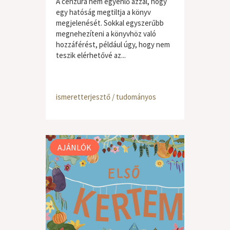
A cenzúra nem egyenlő azzal, hogy
egy hatóság megtiltja a könyv
megjelenését. Sokkal egyszerűbb
megnehezíteni a könyvhöz való
hozzáférést, például úgy, hogy nem
teszik elérhetővé az...
ismeretterjesztő / tudományos
AJÁNLÓK