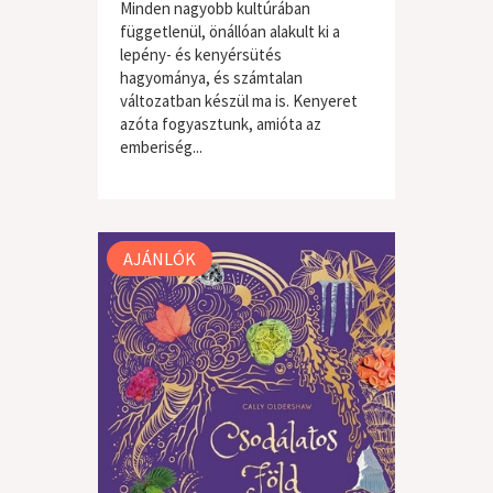
Minden nagyobb kultúrában
függetlenül, önállóan alakult ki a
lepény- és kenyérsütés
hagyománya, és számtalan
változatban készül ma is. Kenyeret
azóta fogyasztunk, amióta az
emberiség...
egyéb
AJÁNLÓK