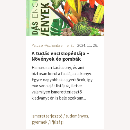
Palczer-Aschenbrenner Eti
| 2024. 11. 26.
A tudás enciklopédiája –
Növények és gombák
Hamarosan karácsony, és ami
biztosan kerül a fa alá, az a könyv.
Egyre nagyobbak a gyerkőcök, így
már van saját listájuk, illetve
valamilyen ismeretterjesztő
kiadványt én is bele szoktam...
ismeretterjesztő / tudományos
,
gyermek / ifjúsági