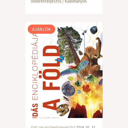
ismeretterjesztő / tudományos
AJÁNLÓK
Palczer-Aschenbrenner Eti
| 2024. 01. 31.