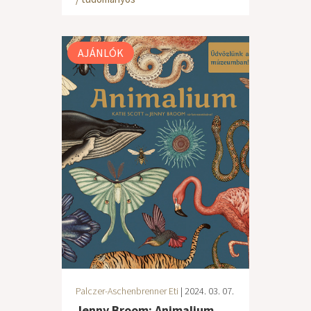
AJÁNLÓK
Palczer-Aschenbrenner Eti
| 2024. 03. 07.
Jenny Broom: Animalium