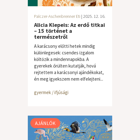
Palczer-Aschenbrenner Eti
| 2025. 12. 16.
Alicia Klepeis: Az erdő titkai
– 15 történet a
természetről
A karácsony előtti hetek mindig
különlegesek: csendes izgalom
költözik a mindennapokba. A
gyerekek őrülten kutatják, hová
rejtettem a karácsonyi ajándékokat,
én meg igyekszem nem elfelejteni...
gyermek / ifjúsági
AJÁNLÓK