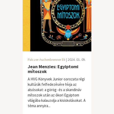
Palczer-Aschenbrenner Eti
| 2024. 01. 09.
Jean Menzies: Egyiptomi
mítoszok
A HVG Könyvek Junior-sorozata régi
kultúrák felfedezésére hívja az
alsósokat: a görög- és a skandináv
mítoszok után az ókori Egyiptom
világába kalauzolja a kisiskolásokat. A
téma annyira...