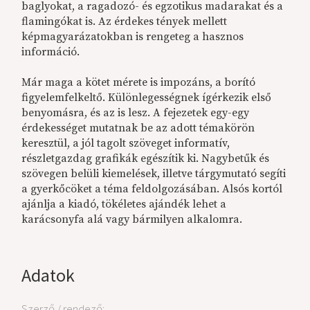
baglyokat, a ragadozó- és egzotikus madarakat és a
flamingókat is. Az érdekes tények mellett
képmagyarázatokban is rengeteg a hasznos
információ.
Már maga a kötet mérete is impozáns, a borító
figyelemfelkeltő. Különlegességnek ígérkezik első
benyomásra, és az is lesz. A fejezetek egy-egy
érdekességet mutatnak be az adott témakörön
keresztül, a jól tagolt szöveget informatív,
részletgazdag grafikák egészítik ki. Nagybetűk és
szövegen belüli kiemelések, illetve tárgymutató segíti
a gyerkőcöket a téma feldolgozásában. Alsós kortól
ajánlja a kiadó, tökéletes ajándék lehet a
karácsonyfa alá vagy bármilyen alkalomra.
Adatok
Szerző / rendező: