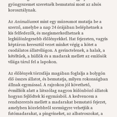
gyöngyszemet szeretnék bemutatni most az alsós
korosztálynak.
Az
Animalium
ot mint egy múzeumot mutatja be a
szerző, amelybe a nap 24 órájában beléphetnek a
kis felfedezők, és megismerkedhetnek a
legkülönlegesebb élőlényekkel. Hat fejezeten, vagyis
képtáron keresztül vezet minket végig a kötet a
csodálatos állatvilágon. A gerinctelenek, a halak, a
kétéltűek, a hüllők és a madarak mellett az emlősök
világa tárul fel a lapokon.
Az élőlények törzsfája magában foglalja a bolygón
élő összes állatot, és bemutatja, milyen rokonságban
állnak egymással. A rajzokon jól követhető,
évmilliók alatt a látszólag nagyon különböző állatok
hogyan fejlődtek ki egymásból. A kedvencem a
rendszerezés mellett a madarakat bemutató fejezet,
amelyben közelebbről szemügyre vehetjük a
futómadarakat, a pingvineket, az albatroszokat, a