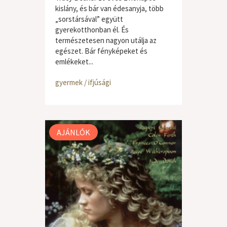
kislány, és bár van édesanyja, több
„sorstársával” együtt
gyerekotthonban él. És
természetesen nagyon utálja az
egészet. Bár fényképeket és
emlékeket...
gyermek / ifjúsági
AJÁNLÓK