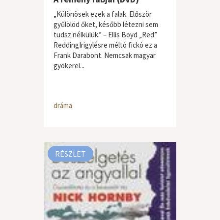
„Különösek ezek a falak. Először
gyűlölöd őket, később létezni sem
tudsz nélkülük.” – Ellis Boyd „Red”
ReddingIrigylésre méltó fickó ez a
Frank Darabont. Nemcsak magyar
gyökerei...
dráma
RÉSZLET