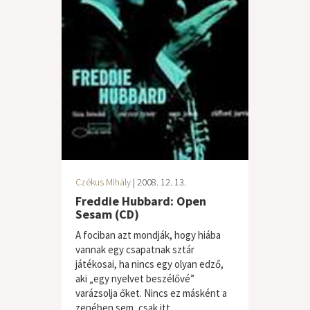
Czékus Mihály
| 2008. 12. 13.
Freddie Hubbard: Open
Sesam (CD)
A fociban azt mondják, hogy hiába
vannak egy csapatnak sztár
játékosai, ha nincs egy olyan edző,
aki „egy nyelvet beszélővé”
varázsolja őket. Nincs ez másként a
zenében sem, csak itt...