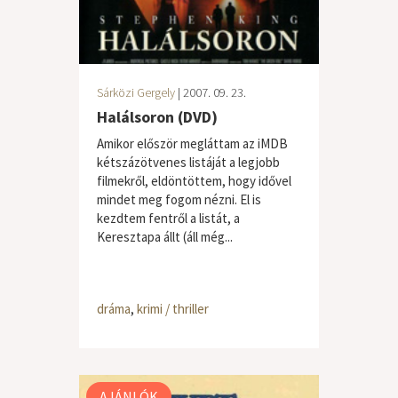
Sárközi Gergely
| 2007. 09. 23.
Halálsoron (DVD)
Amikor először megláttam az iMDB
kétszázötvenes listáját a legjobb
filmekről, eldöntöttem, hogy idővel
mindet meg fogom nézni. El is
kezdtem fentről a listát, a
Keresztapa állt (áll még...
dráma
,
krimi / thriller
AJÁNLÓK