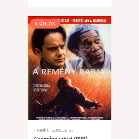
AJÁNLÓK
Hannibal
| 2006. 10. 23.
A remény rabjai (DVD)