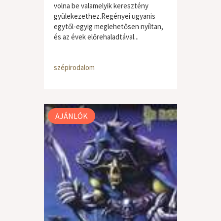
volna be valamelyik keresztény
gyülekezethez.Regényei ugyanis
egytől-egyig meglehetősen nyíltan,
és az évek előrehaladtával...
szépirodalom
AJÁNLÓK