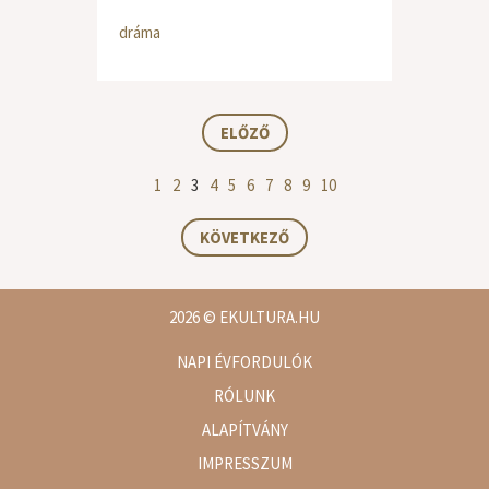
dráma
ELŐZŐ
1
2
3
4
5
6
7
8
9
10
KÖVETKEZŐ
2026
© EKULTURA.HU
NAPI ÉVFORDULÓK
RÓLUNK
ALAPÍTVÁNY
IMPRESSZUM