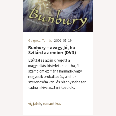
Galgóczi Tamás
| 2007. 01. 19.
Bunbury – avagy jó, ha
Szilárd az ember (DVD)
Ezúttal az alcím kifogott a
magyarítási kísérleteken – ha jól
számolom ez már a harmadik vagy
negyedik próbálkozás, amihez
szerencsém van, és bizony nehezen
tudnám kiválasztani közülük...
vígjáték
,
romantikus