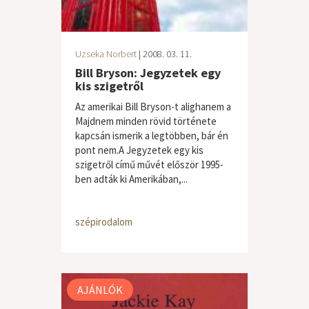
Uzseka Norbert
| 2008. 03. 11.
Bill Bryson: Jegyzetek egy
kis szigetről
Az amerikai Bill Bryson-t alighanem a
Majdnem minden rövid története
kapcsán ismerik a legtöbben, bár én
pont nem.A Jegyzetek egy kis
szigetről című művét először 1995-
ben adták ki Amerikában,...
szépirodalom
AJÁNLÓK