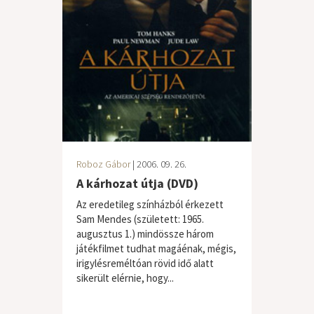
Roboz Gábor
| 2006. 09. 26.
A kárhozat útja (DVD)
Az eredetileg színházból érkezett
Sam Mendes (született: 1965.
augusztus 1.) mindössze három
játékfilmet tudhat magáénak, mégis,
irigylésreméltóan rövid idő alatt
sikerült elérnie, hogy...