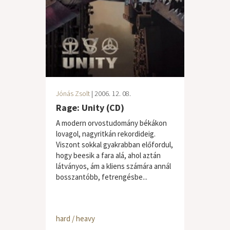
Jónás Zsolt
| 2006. 12. 08.
Rage: Unity (CD)
A modern orvostudomány békákon
lovagol, nagyritkán rekordideig.
Viszont sokkal gyakrabban előfordul,
hogy beesik a fara alá, ahol aztán
látványos, ám a kliens számára annál
bosszantóbb, fetrengésbe...
hard / heavy