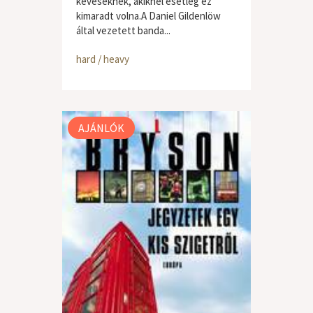
keveseknek, akiknél esetleg ez
kimaradt volna.A Daniel Gildenlöw
által vezetett banda...
hard / heavy
AJÁNLÓK