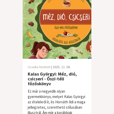
Uzseka Norbert
| 2025. 11. 04.
Kalas Györgyi: Méz, dió,
csicseri - Őszi-téli
főzőskönyv
Ez már a negyedik olyan
gyermekkönyv, melyet Kalas Györgyi
az ételekről ír, és Horváth Ildi a maga
jellegzetes, szerethető stílusában
illusztrál. Ám míg a korábbiak