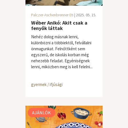
Palczer-Aschenbrenner Eti
| 2025. 05. 15.
Wéber Anikó: Akit csak a
fenyők láttak
Nehéz dolog másnak lenni,
különbözni a többiektől, felvállalni
önmagunkat. Felnőttként sem
egyszerű, de iskolás korban még
nehezebb feladat. Egyéniségnek
lenni, miközben meg is kell felelni...
gyermek / ifjúsági
AJÁNLÓK