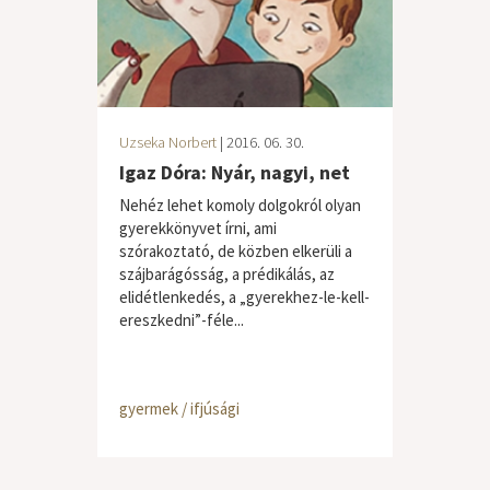
Uzseka Norbert
| 2016. 06. 30.
Igaz Dóra: Nyár, nagyi, net
Nehéz lehet komoly dolgokról olyan
gyerekkönyvet írni, ami
szórakoztató, de közben elkerüli a
szájbarágósság, a prédikálás, az
elidétlenkedés, a „gyerekhez-le-kell-
ereszkedni”-féle...
gyermek / ifjúsági