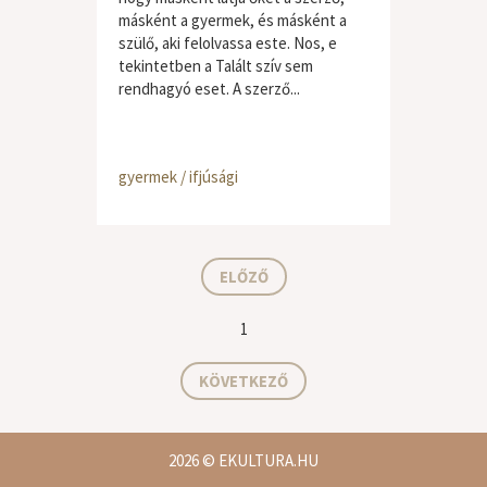
másként a gyermek, és másként a
szülő, aki felolvassa este. Nos, e
tekintetben a Talált szív sem
rendhagyó eset. A szerző...
gyermek / ifjúsági
ELŐZŐ
1
KÖVETKEZŐ
2026
© EKULTURA.HU