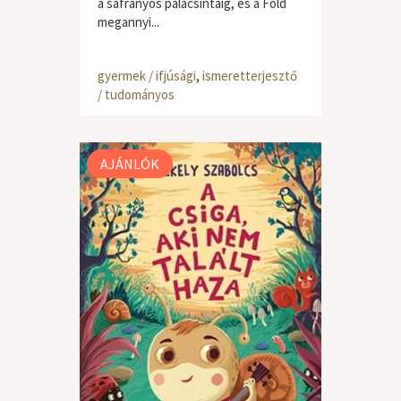
a sáfrányos palacsintáig, és a Föld
megannyi...
gyermek / ifjúsági
,
ismeretterjesztő
/ tudományos
AJÁNLÓK