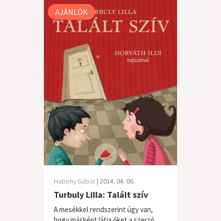
AJÁNLÓK
Habony Gábor
| 2014. 04. 06.
Turbuly Lilla: Talált szív
A mesékkel rendszerint úgy van,
hogy másként látja őket a szerző,