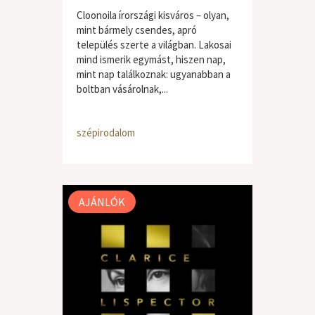
Cloonoila írországi kisváros – olyan,
mint bármely csendes, apró
település szerte a világban. Lakosai
mind ismerik egymást, hiszen nap,
mint nap találkoznak: ugyanabban a
boltban vásárolnak,...
szépirodalom
AJÁNLÓK