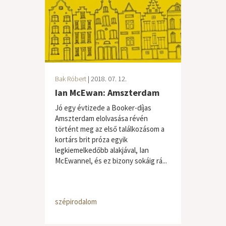
Bak Róbert
| 2018. 07. 12.
Ian McEwan: Amszterdam
Jó egy évtizede a Booker-díjas
Amszterdam elolvasása révén
történt meg az első találkozásom a
kortárs brit próza egyik
legkiemelkedőbb alakjával, Ian
McEwannel, és ez bizony sokáig rá...
szépirodalom