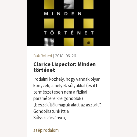
Bak Róbert
| 2018. 06. 26.
Clarice Lispector: Minden
történet
Irodalmi közhely, hogy vannak olyan
könyvek, amelyek súlyukkal (és itt
természetesen nem a fizikai
paramétereikre gondolok)
„beszakítják maguk alatt az asztalt”.
Gondolhatunk itt a
Súlyszivárványra,...
szépirodalom