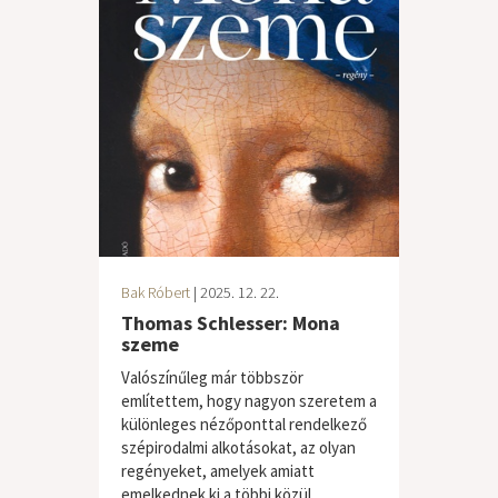
Bak Róbert
| 2025. 12. 22.
Thomas Schlesser: Mona
szeme
Valószínűleg már többször
említettem, hogy nagyon szeretem a
különleges nézőponttal rendelkező
szépirodalmi alkotásokat, az olyan
regényeket, amelyek amiatt
emelkednek ki a többi közül,...