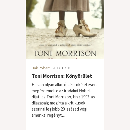
Bak Róbert
| 2017. 07. 01.
Toni Morrison: Könyörület
Ha van olyan alkotó, aki tökéletesen
megérdemelte az irodalmi Nobel-
díjat, az Toni Morrison, hisz 1993-as
díjazásáig megírta a kritikusok
szerinti legjobb 20. század végi
amerikai regényt,...