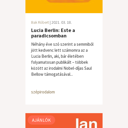
Bak Róbert
| 2021. 03. 18.
Lucia Berlin: Este a
paradicsomban
Néhány éve szó szerint a semmiből
jött kedvenc lett számomra az a
Lucia Berlin, aki, bár életében
folyamatosan publikált – többek
között az irodalmi Nobel-díjas Saul
Bellow támogatásával...
szépirodalom
AJÁNLÓK