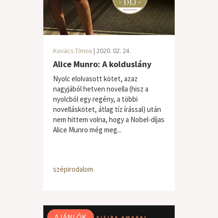
Kovács Tímea
| 2020. 02. 24.
Alice Munro: A kolduslány
Nyolc elolvasott kötet, azaz
nagyjából hetven novella (hisz a
nyolcból egy regény, a többi
novelláskötet, átlag tíz írással) után
nem hittem volna, hogy a Nobel-díjas
Alice Munro még meg...
szépirodalom
AJÁNLÓK