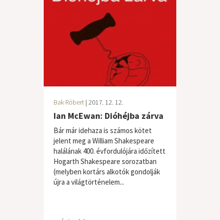
Bak Róbert
| 2017. 12. 12.
Ian McEwan: Dióhéjba zárva
Bár már idehaza is számos kötet
jelent meg a William Shakespeare
halálának 400. évfordulójára időzített
Hogarth Shakespeare sorozatban
(melyben kortárs alkotók gondolják
újra a világtörténelem...