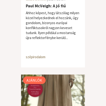
Paul McVeigh: A jó fiú
Ahhoz képest, hogy látszólag milyen
közel helyezkednek el hozzánk, úgy
gondolom, bizonyos európai
konfliktusokról nagyon keveset
tudunk. Ilyen például a mostanság
újra reflektorfénybe kerülő...
szépirodalom
AJÁNLÓK