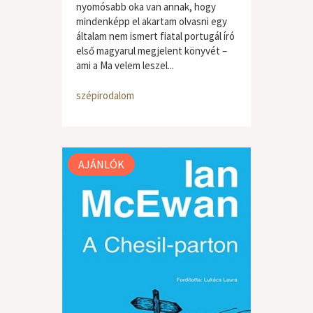
nyomósabb oka van annak, hogy
mindenképp el akartam olvasni egy
általam nem ismert fiatal portugál író
első magyarul megjelent könyvét –
ami a Ma velem leszel...
szépirodalom
AJÁNLÓK