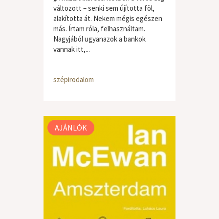
változott – senki sem újította föl,
alakította át. Nekem mégis egészen
más. Írtam róla, felhasználtam.
Nagyjából ugyanazok a bankok
vannak itt,...
szépirodalom
AJÁNLÓK