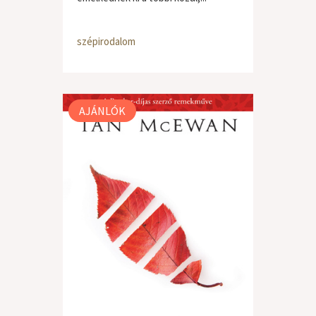
szépirodalom
AJÁNLÓK