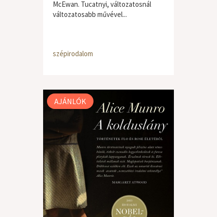
McEwan. Tucatnyi, változatosnál
változatosabb művével...
szépirodalom
AJÁNLÓK