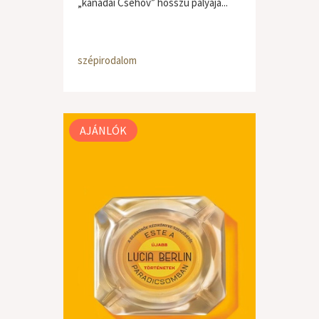
„kanadai Csehov” hosszú pályája...
szépirodalom
AJÁNLÓK