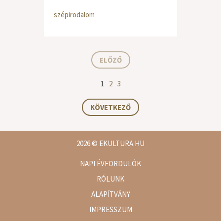
szépirodalom
ELŐZŐ
1
2
3
KÖVETKEZŐ
2026
© EKULTURA.HU
NAPI ÉVFORDULÓK
RÓLUNK
ALAPÍTVÁNY
IMPRESSZUM