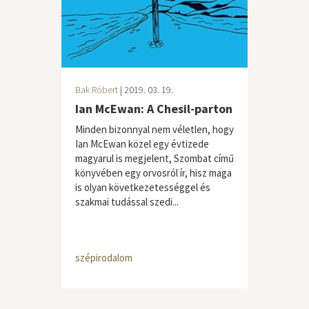
Bak Róbert
| 2019. 03. 19.
Ian McEwan: A Chesil-parton
Minden bizonnyal nem véletlen, hogy
Ian McEwan közel egy évtizede
magyarul is megjelent, Szombat című
könyvében egy orvosról ír, hisz maga
is olyan következetességgel és
szakmai tudással szedi...
szépirodalom