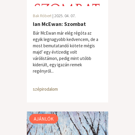
Bak Róbert
| 2025. 04. 07.
Ian McEwan: Szombat
Bár McEwan már elég régóta az
egyik legnagyobb kedvencem, de a
most bemutatandó kötete mégis
majd’ egy évtizedig volt
várólistámon, pedig mint utóbb
kiderült, egy igazán remek
regényről...
szépirodalom
AJÁNLÓK