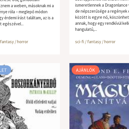
ismeretlennek a Dragonlance v
znem a weben, másoknak mi a
de népszerűsége a regények o
nye róla – meglepő módon
között is egyre nő, köszönhe
y érdemi írást találtam, az is a
annak, hogy egy rendkívül kel
t egészével...
hangulatú,...
/ fantasy / horror
sci-fi / fantasy / horror
LET
AJÁNLÓK