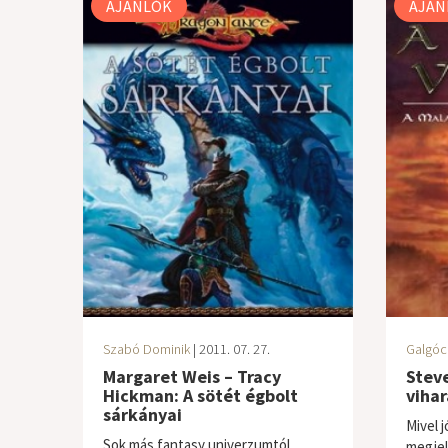
AJÁNLÓK
AJÁN
Szabó Dominik
| 2011. 07. 27.
Galgóc
Margaret Weis – Tracy
Steve
Hickman: A sötét égbolt
vihar
sárkányai
Mivel 
Sok más fantasy univerzumtól
megjel