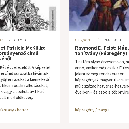
a.hu
| 2008. 05. 31.
Galgóczi Tamás
| 2007. 08. 18.
et Patricia McKillip:
Raymond E. Feist: Mágu
orkányerdő című
tanítvány (képregény)
véből
Tisztára olyan érzésem van, m
Két évvel ezelőtt A képzelet
annó, amikor még csak a Füle
ei című sorozatba kívántuk
jelentek meg rendszeresen
yűjteni azokat a kiemelkedő
képregények magyarul – valam
ztikus irodalmi alkotásokat,
múlt század hatvanas-hetven
k vagy a spekulatív fikció
éveiben – és azok is többnyire.
ált mérföldkövei,...
/ fantasy / horror
képregény / manga