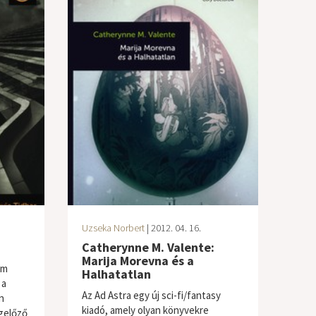
Uzseka Norbert
| 2012. 04. 16.
Catherynne M. Valente:
Marija Morevna és a
em
Halhatatlan
 a
Az Ad Astra egy új sci-fi/fantasy
n
kiadó, amely olyan könyvekre
egelőző