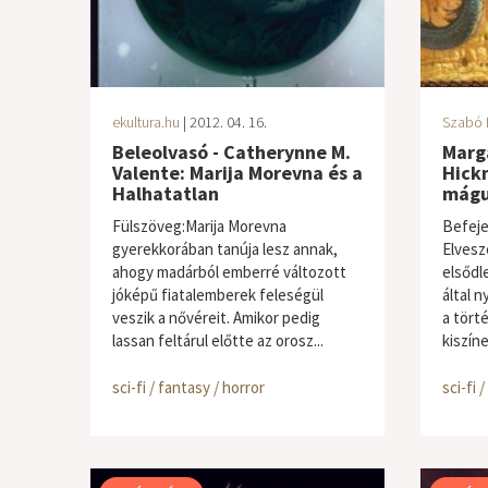
ekultura.hu
| 2012. 04. 16.
Szabó 
Beleolvasó - Catherynne M.
Marga
Valente: Marija Morevna és a
Hick
Halhatatlan
mágu
Fülszöveg:Marija Morevna
Befeje
gyerekkorában tanúja lesz annak,
Elvesz
ahogy madárból emberré változott
elsődl
jóképű fiatalemberek feleségül
által n
veszik a nővéreit. Amikor pedig
a tört
lassan feltárul előtte az orosz...
kiszíne
sci-fi / fantasy / horror
sci-fi 