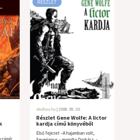
RÉSZLET
ekultura.hu
| 2008. 09. 20.
Részlet Gene Wolfe: A lictor
k
kardja című könyvéből
Első fejezet –A hajamban volt,
számít
Severianus – mondta Dorkász. –