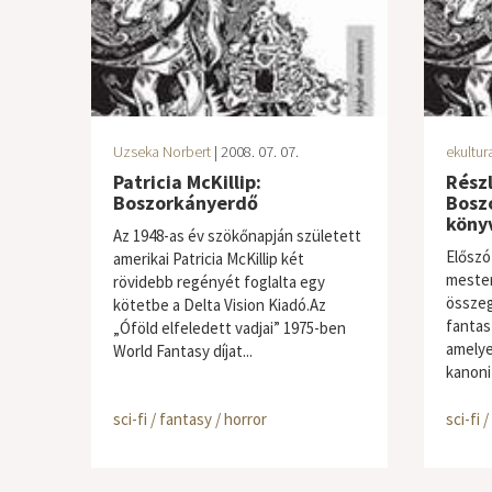
Uzseka Norbert
| 2008. 07. 07.
ekultur
Patricia McKillip:
Részl
Boszorkányerdő
Bosz
köny
Az 1948-as év szökőnapján született
Előszó
amerikai Patricia McKillip két
mester
rövidebb regényét foglalta egy
összeg
kötetbe a Delta Vision Kiadó.Az
fantas
„Óföld elfeledett vadjai” 1975-ben
amelye
World Fantasy díjat...
kanoniz
sci-fi / fantasy / horror
sci-fi 