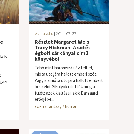
ekultura.hu
| 2011. 07. 27.
Le
Részlet Margaret Weis –
Tracy Hickman: A sötét
égbolt sárkányai című
a K.
könyvéből
Több mint háromszáz év telt el,
mióta utoljára hallott emberi szót.
s
Vagyis amióta utoljára hallott embert
gazi
beszélni. Sikolyok ütötték meg a
fülét; azok kiáltásai, akik Dargaard
erődjébe...
sci-fi / fantasy / horror