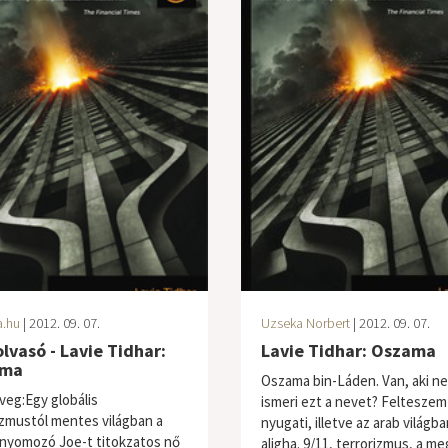
a.hu
| 2012. 09. 07.
Uzseka Norbert
| 2012. 09. 07.
lvasó - Lavie Tidhar:
Lavie Tidhar: Oszama
ama
Oszama bin-Láden. Van, aki n
veg:Egy globális
ismeri ezt a nevet? Felteszem
izmustól mentes világban a
nyugati, illetve az arab világba
yomozó Joe-t titokzatos nő
aligha. 9/11, terrorizmus, a m