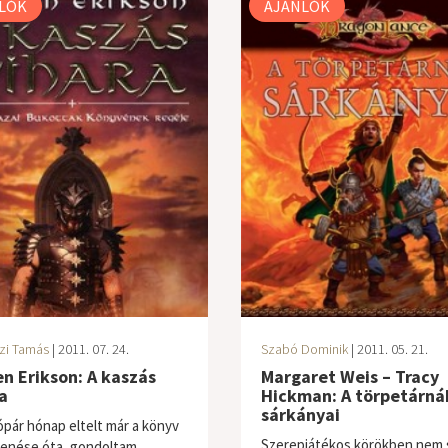
LÓK
AJÁNLÓK
zi Tamás
| 2011. 07. 24.
Szabó Dominik
| 2011. 05. 21.
n Erikson: A kaszás
Margaret Weis – Tracy
a
Hickman: A törpetárná
sárkányai
jópár hónap eltelt már a könyv
Szerepjátékos körökben nem 
enése óta, gondoltam