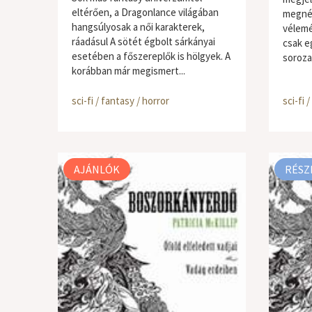
eltérően, a Dragonlance világában
megné
hangsúlyosak a női karakterek,
vélemé
ráadásul A sötét égbolt sárkányai
csak eg
esetében a főszereplők is hölgyek. A
soroza
korábban már megismert...
sci-fi / fantasy / horror
sci-fi 
AJÁNLÓK
RÉSZ