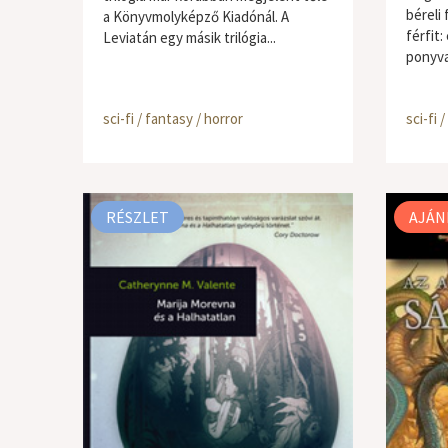
béreli
a Könyvmolyképző Kiadónál. A
férfit:
Leviatán egy másik trilógia...
ponyva
sci-fi / fantasy / horror
sci-fi 
RÉSZLET
AJÁN