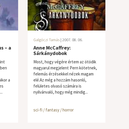
Galgóczi Tamás
| 2007. 08. 06.
s – a
Anne McCaffrey:
Sárkánydobok
int
Most, hogy végére értem az ötödik
sben
magyarul megjelent Pern kötetnek,
felemás érzésekkel nézek magam
ikor a
elé.Az még a hozzám hasonló,
es
felületes olvasó számára is
..
nyilvánvaló, hogy még mindig...
sci-fi / fantasy / horror