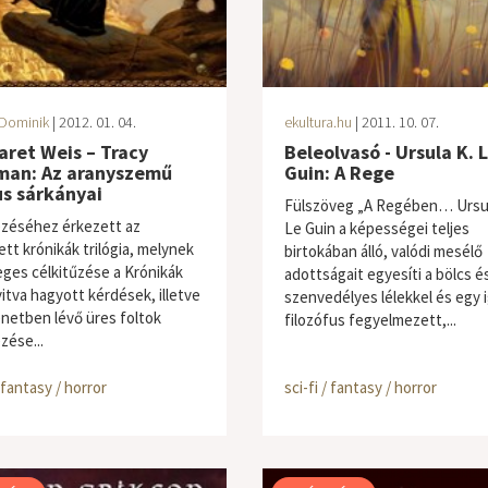
Dominik
| 2012. 01. 04.
ekultura.hu
| 2011. 10. 07.
ret Weis – Tracy
Beleolvasó - Ursula K. 
man: Az aranyszemű
Guin: A Rege
s sárkányai
Fülszöveg „A Regében… Ursul
zéséhez érkezett az
Le Guin a képességei teljes
ett krónikák trilógia, melynek
birtokában álló, valódi mesélő
eges célkitűzése a Krónikák
adottságait egyesíti a bölcs é
yitva hagyott kérdések, illetve
szenvedélyes lélekkel és egy i
énetben lévő üres foltok
filozófus fegyelmezett,...
zése...
/ fantasy / horror
sci-fi / fantasy / horror