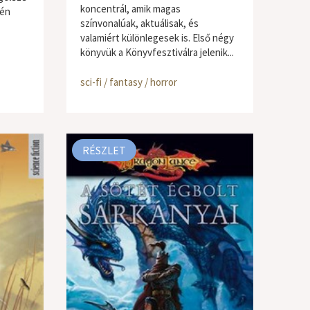
koncentrál, amik magas
tén
színvonalúak, aktuálisak, és
valamiért különlegesek is. Első négy
könyvük a Könyvfesztiválra jelenik...
sci-fi / fantasy / horror
RÉSZLET