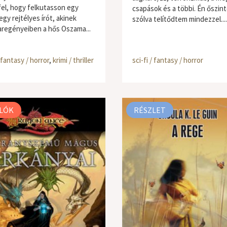
 fel, hogy felkutasson egy
csapások és a többi. Én őszin
 egy rejtélyes írót, akinek
szólva telítődtem mindezzel....
regényeiben a hős Oszama...
/ fantasy / horror
,
krimi / thriller
sci-fi / fantasy / horror
LÓK
RÉSZLET