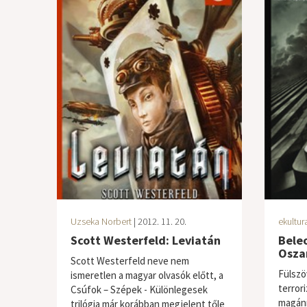
Uzseka Norbert
| 2012. 11. 20.
ekultur
Scott Westerfeld: Leviatán
Beleo
Osz
Scott Westerfeld neve nem
Fülszö
ismeretlen a magyar olvasók előtt, a
terror
Csúfok – Szépek - Különlegesek
magánn
trilógia már korábban megjelent tőle