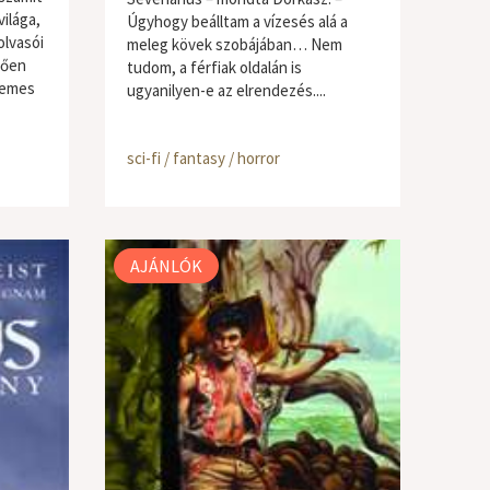
ilága,
Úgyhogy beálltam a vízesés alá a
lvasói
meleg kövek szobájában… Nem
tően
tudom, a férfiak oldalán is
lemes
ugyanilyen-e az elrendezés....
sci-fi / fantasy / horror
AJÁNLÓK