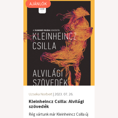
AJÁNLÓK
Uzseka Norbert
| 2023. 07. 26.
Kleinheincz Csilla: Alvilági
szövedék
Rég vártunk már Kleinheincz Csilla új