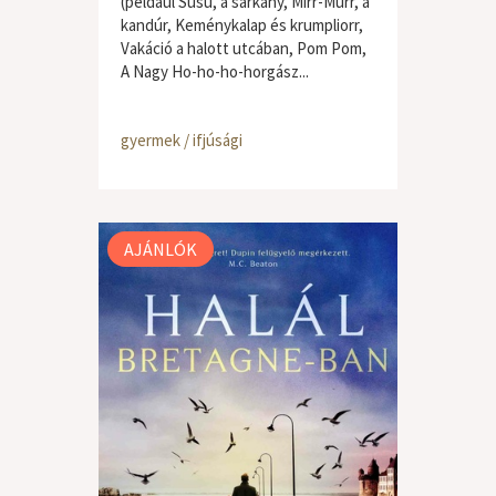
(például Süsü, a sárkány, Mirr-Murr, a
kandúr, Keménykalap és krumpliorr,
Vakáció a halott utcában, Pom Pom,
A Nagy Ho-ho-ho-horgász...
gyermek / ifjúsági
AJÁNLÓK