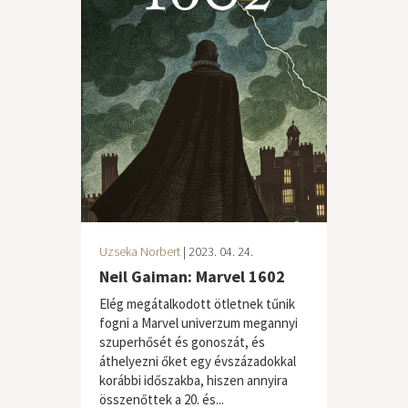
Uzseka Norbert
| 2023. 04. 24.
Neil Gaiman: Marvel 1602
Elég megátalkodott ötletnek tűnik
fogni a Marvel univerzum megannyi
szuperhősét és gonoszát, és
áthelyezni őket egy évszázadokkal
korábbi időszakba, hiszen annyira
összenőttek a 20. és...