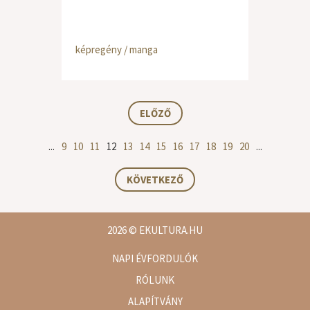
képregény / manga
ELŐZŐ
...
9
10
11
12
13
14
15
16
17
18
19
20
...
KÖVETKEZŐ
2026
© EKULTURA.HU
NAPI ÉVFORDULÓK
RÓLUNK
ALAPÍTVÁNY