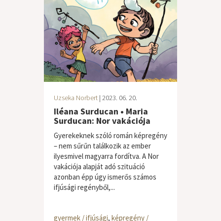
Uzseka Norbert
| 2023. 06. 20.
Iléana Surducan • Maria
Surducan: Nor vakációja
Gyerekeknek szóló román képregény
– nem sűrűn találkozik az ember
ilyesmivel magyarra fordítva. A Nor
vakációja alapját adó szituáció
azonban épp úgy ismerős számos
ifjúsági regényből,...
gyermek / ifjúsági
,
képregény /