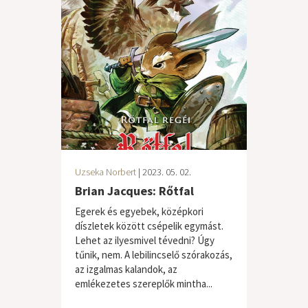
Uzseka Norbert
| 2023. 05. 02.
Brian Jacques: Rőtfal
Egerek és egyebek, középkori
díszletek között csépelik egymást.
Lehet az ilyesmivel tévedni? Úgy
tűnik, nem. A lebilincselő szórakozás,
az izgalmas kalandok, az
emlékezetes szereplők mintha...