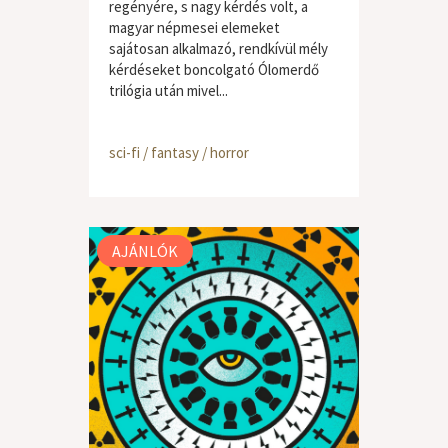
regényére, s nagy kérdés volt, a
magyar népmesei elemeket
sajátosan alkalmazó, rendkívül mély
kérdéseket boncolgató Ólomerdő
trilógia után mivel...
sci-fi / fantasy / horror
AJÁNLÓK