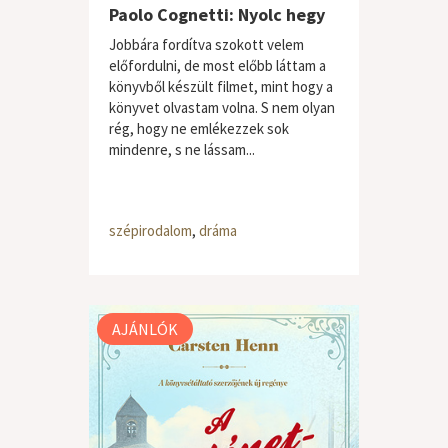
Paolo Cognetti: Nyolc hegy
Jobbára fordítva szokott velem
előfordulni, de most előbb láttam a
könyvből készült filmet, mint hogy a
könyvet olvastam volna. S nem olyan
rég, hogy ne emlékezzek sok
mindenre, s ne lássam...
szépirodalom
,
dráma
AJÁNLÓK