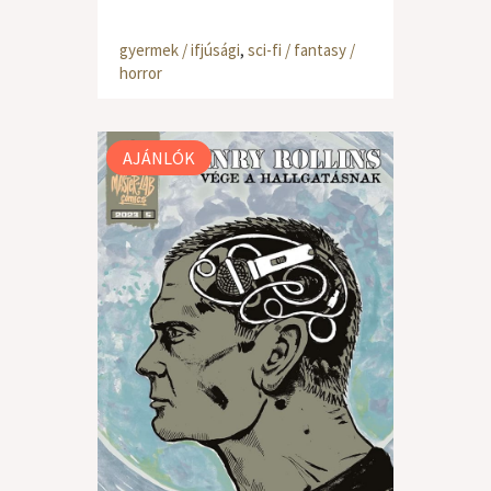
gyermek / ifjúsági
,
sci-fi / fantasy /
horror
AJÁNLÓK