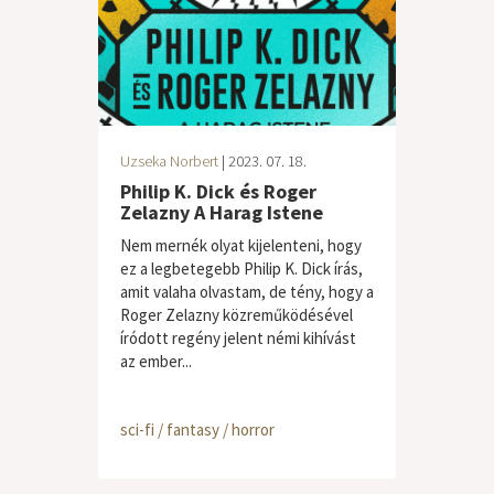
Uzseka Norbert
| 2023. 07. 18.
Philip K. Dick és Roger
Zelazny A Harag Istene
Nem mernék olyat kijelenteni, hogy
ez a legbetegebb Philip K. Dick írás,
amit valaha olvastam, de tény, hogy a
Roger Zelazny közreműködésével
íródott regény jelent némi kihívást
az ember...
sci-fi / fantasy / horror