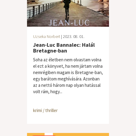
Uzseka Norbert
| 2023. 08. 01.
Jean-Luc Bannalec: Halál
Bretagne-ban
Soha az életben nem olvastam volna
el ezt a könyvet, ha nem jártam volna
nemrégiben magam is Bretagne-ban,
egy barátom meghívására. Azonban
az a nettó három nap olyan hatással
volt rám, hogy...
krimi / thriller