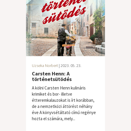
Uzseka Norbert
| 2023. 05. 23.
Carsten Henn: A
történetsütödés
A kölni Carsten Henn kulináris
krimiket és bor- illetve
étteremkalauzokat is írt korábban,
de a nemzetközi áttörést néhány
éve A könyvsétáltató című regénye
hozta el számára, mely...