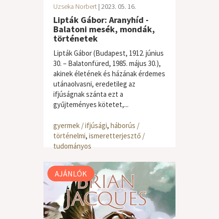
Uzseka Norbert
| 2023. 05. 16.
Lipták Gábor: Aranyhíd -
Balatoni mesék, mondák,
történetek
Lipták Gábor (Budapest, 1912. június
30. – Balatonfüred, 1985. május 30.),
akinek életének és házának érdemes
utánaolvasni, eredetileg az
ifjúságnak szánta ezt a
gyűjteményes kötetet,...
gyermek / ifjúsági
,
háborús /
történelmi
,
ismeretterjesztő /
tudományos
AJÁNLÓK