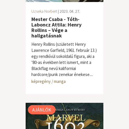
Uzseka Norbert
| 2023. 04. 27.
Mester Csaba - Tóth-
Laboncz Attila: Henry
Rollins – Vége a
hallgatásnak
Henry Rollins (született Henry
Lawrence Garfield, 1961. február 13.)
egy rendkívül sokoldalú figura, aki a
’80-as években lett ismert, mint a
Blackflag nevű kaliforniai
hardcore/punk zenekar énekese....
képregény / manga
AJÁNLÓK