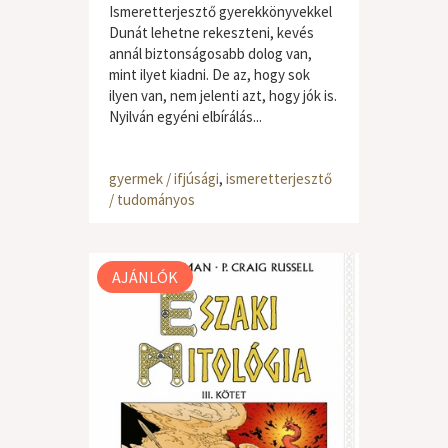
Ismeretterjesztő gyerekkönyvekkel
Dunát lehetne rekeszteni, kevés
annál biztonságosabb dolog van,
mint ilyet kiadni. De az, hogy sok
ilyen van, nem jelenti azt, hogy jók is.
Nyilván egyéni elbírálás...
gyermek / ifjúsági
,
ismeretterjesztő
/ tudományos
AJÁNLÓK