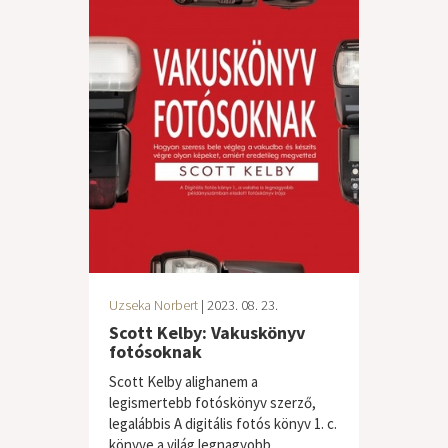
Uzseka Norbert
| 2023. 08. 23.
Scott Kelby: Vakuskönyv
fotósoknak
Scott Kelby alighanem a
legismertebb fotóskönyv szerző,
legalábbis A ​digitális fotós könyv 1. c.
könyve a világ legnagyobb