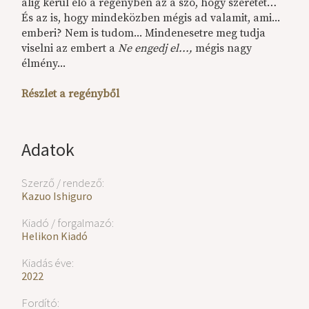
alig kerül elő a regényben az a szó, hogy szeretet…
És az is, hogy mindeközben mégis ad valamit, ami...
emberi? Nem is tudom... Mindenesetre meg tudja
viselni az embert a
Ne engedj el...,
mégis nagy
élmény...
Részlet a regényből
Adatok
Szerző / rendező:
Kazuo Ishiguro
Kiadó / forgalmazó:
Helikon Kiadó
Kiadás éve:
2022
Fordító: