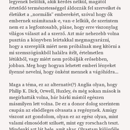
legyenek belőlük, akik kérdés nélkül, magától
értetődő természetességgel áldozzák fel szerveiket és
életüket a „normális” emberekért, szóval hogy ők
embernek számítanak-e, van-e lelkük, de szerintem
nem ez a legfontosabb, pláne, hogy erre viszonylag
világos választ ad a szerző. Azt már nehezebb volna
pusztán a könyvben leírtakkal megmagyarázni,
hogy a szereplők miért nem próbálnak meg kitörni a
mi szemszögünkből halálra ítélt, értelmetlen
létükből, vagy miért nem próbálják erősebben,
jobban. Meg hogy hogyan lehetett emberi lényeket
ilyenné nevelni, hogy önként mennek a vágóhídra...
Maga a téma, ez az alternatív(?) Anglia olyan, hogy
Philip K. Dick, Orwell, Huxley, és még sokan mások is
megírhatták volna, bár bárki mástól egészen
másmilyen lett volna. De ez a donor dolog szerintem
csupán az elsődleges olvasata a regénynek. Amúgy
viszont azt gondolom, olyan ez az egész olyan, mint
valami elmosódott sziluett, mint egy rorschach teszt.
Mindenki azt lát bele, amit akar. Olvastam különféle