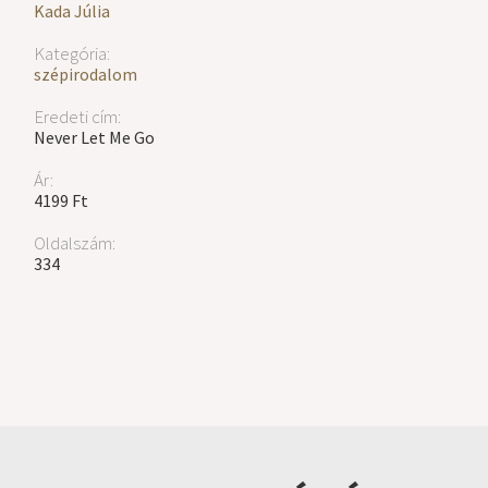
Kada Júlia
Kategória:
szépirodalom
Eredeti cím:
Never Let Me Go
Ár:
4199 Ft
Oldalszám:
334