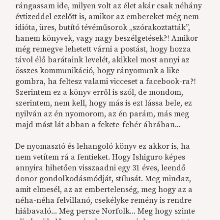
rángassam ide, milyen volt az élet akár csak néhány
évtizeddel ezelőtt is, amikor az embereket még nem
idióta, üres, butító tévéműsorok „szórakoztatták”,
hanem könyvek, vagy nagy beszélgetések?! Amikor
még remegve lehetett várni a postást, hogy hozza
távol élő barátaink levelét, akikkel most annyi az
összes kommunikáció, hogy rányomunk a like
gombra, ha feltesz valami vicceset a facebook-ra?!
Szerintem ez a könyv erről is szól, de mondom,
szerintem, nem kell, hogy más is ezt lássa bele, ez
nyilván az én nyomorom, az én parám, más meg
majd mást lát abban a fekete-fehér ábrában...
De nyomasztó és lehangoló könyv ez akkor is, ha
nem vetítem rá a fentieket. Hogy Ishiguro képes
annyira hihetően visszaadni egy 31 éves, leendő
donor gondolkodásmódját, stílusát. Meg mindaz,
amit elmesél, az az embertelenség, meg hogy az a
néha-néha felvillanó, csekélyke remény is rendre
hiábavaló... Meg persze Norfolk... Meg hogy szinte