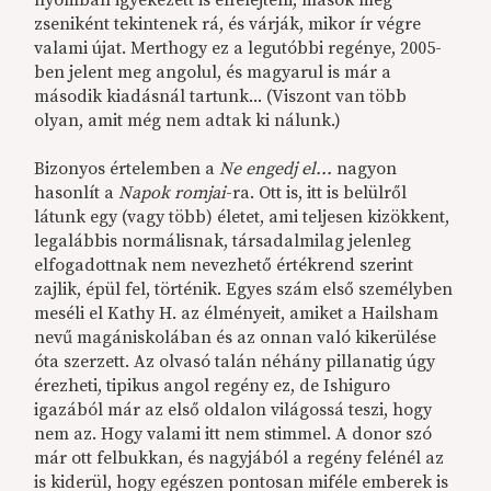
nyomban igyekezett is elfelejteni, mások meg
zseniként tekintenek rá, és várják, mikor ír végre
valami újat. Merthogy ez a legutóbbi regénye, 2005-
ben jelent meg angolul, és magyarul is már a
második kiadásnál tartunk... (Viszont van több
olyan, amit még nem adtak ki nálunk.)
Bizonyos értelemben a
Ne engedj el...
nagyon
hasonlít a
Napok romjai
-ra. Ott is, itt is belülről
látunk egy (vagy több) életet, ami teljesen kizökkent,
legalábbis normálisnak, társadalmilag jelenleg
elfogadottnak nem nevezhető értékrend szerint
zajlik, épül fel, történik. Egyes szám első személyben
meséli el Kathy H. az élményeit, amiket a Hailsham
nevű magániskolában és az onnan való kikerülése
óta szerzett. Az olvasó talán néhány pillanatig úgy
érezheti, tipikus angol regény ez, de Ishiguro
igazából már az első oldalon világossá teszi, hogy
nem az. Hogy valami itt nem stimmel. A donor szó
már ott felbukkan, és nagyjából a regény felénél az
is kiderül, hogy egészen pontosan miféle emberek is