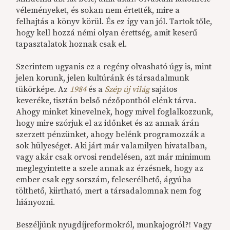
véleményeket, és sokan nem értették, mire a
felhajtás a könyv körül. És ez így van jól. Tartok tőle,
hogy kell hozzá némi olyan érettség, amit keserű
tapasztalatok hoznak csak el.
Szerintem ugyanis ez a regény olvasható úgy is, mint
jelen korunk, jelen kultúránk és társadalmunk
tükörképe. Az
1984
és a
Szép új világ
sajátos
keveréke, tisztán belső nézőpontból elénk tárva.
Ahogy minket kinevelnek, hogy mivel foglalkozzunk,
hogy mire szórjuk el az időnket és az annak árán
szerzett pénzünket, ahogy belénk programozzák a
sok hülyeséget. Aki járt már valamilyen hivatalban,
vagy akár csak orvosi rendelésen, azt már minimum
meglegyintette a szele annak az érzésnek, hogy az
ember csak egy sorszám, felcserélhető, ágyúba
tölthető, kiirtható, mert a társadalomnak nem fog
hiányozni.
Beszéljünk nyugdíjreformokról, munkajogról?! Vagy