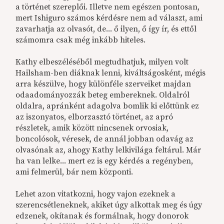
a történet szereplői. Illetve nem egészen pontosan,
mert Ishiguro számos kérdésre nem ad választ, ami
zavarhatja az olvasót, de... ő ilyen, ő így ír, és ettől
számomra csak még inkább hiteles.
Kathy elbeszéléséből megtudhatjuk, milyen volt
Hailsham-ben diáknak lenni, kiváltságosként, mégis
arra készülve, hogy különféle szerveiket majdan
odaadományozzák beteg embereknek. Oldalról
oldalra, apránként adagolva bomlik ki előttünk ez
az iszonyatos, elborzasztó történet, az apró
részletek, amik között nincsenek orvosiak,
boncolósok, véresek, de annál jobban odavág az
olvasónak az, ahogy Kathy lelkivilága feltárul. Már
ha van lelke... mert ez is egy kérdés a regényben,
ami felmerül, bár nem központi.
Lehet azon vitatkozni, hogy vajon ezeknek a
szerencsétleneknek, akiket úgy alkottak meg és úgy
edzenek, okítanak és formálnak, hogy donorok