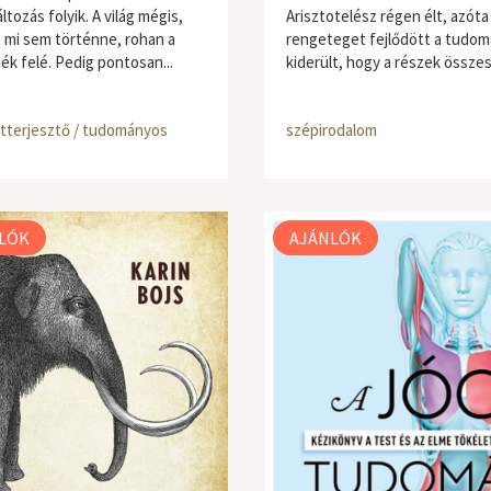
ltozás folyik. A világ mégis,
Arisztotelész régen élt, azóta
 mi sem történne, rohan a
rengeteget fejlődött a tudom
ék felé. Pedig pontosan...
kiderült, hogy a részek összes
tterjesztő / tudományos
szépirodalom
LÓK
AJÁNLÓK