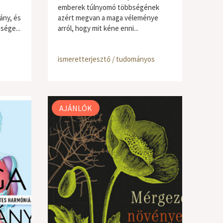
emberek túlnyomó többségének
ány, és
azért megvan a maga véleménye
sége...
arról, hogy mit kéne enni...
ismeretterjesztő / tudományos
AJÁNLÓK