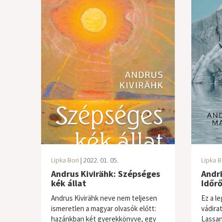
Lipka Bori
| 2022. 01. 05.
Lipka B
Andrus Kivirähk: Szépséges
Andr
kék állat
Időrő
Andrus Kivirähk neve nem teljesen
Ez a l
ismeretlen a magyar olvasók előtt:
vádira
hazánkban két gyerekkönyve, egy
Lassan