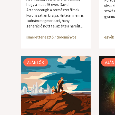
Portugá
hogy a most 93 éves David
olvasz
Attenborough a természetfilmek
szokás
koronázatlan királya. Hirtelen nem is
gyarma
tudnám megmondani, hány
generáció nőtt fel az általa narrált...
ismeretterjesztő / tudományos
egyéb
AJÁNLÓK
AJÁN