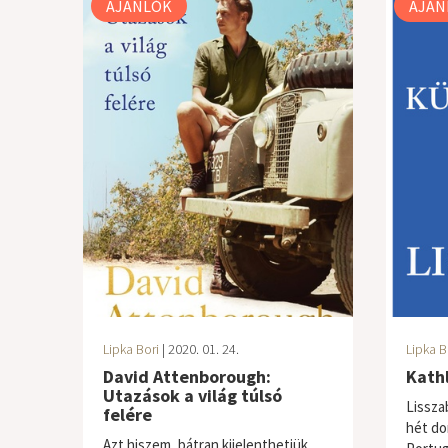
AJÁNLÓK
AJÁN
Lipka Bori
| 2020. 01. 24.
Lipka B
David Attenborough:
Kath
Utazások ​a világ túlsó
Lissza
felére
hét do
Azt hiszem, bátran kijelenthetjük,