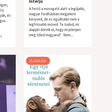
interjú
(igen,
A festő a mosogató alatt a legújabb,
 is
magyar fordításban megjelent
yák, és
könyved, de ez egyáltalán nem a
us...
legfrissebb műved. Te tudod, mi
alapján döntik el, hogy mi jelenjen
meg tőled magyarul? Nem...
os
szépirodalom
AJÁNLÓK