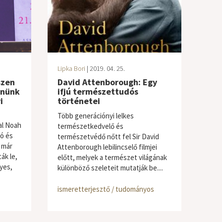
Lipka Bori
| 2019. 04. 25.
szen
David Attenborough: Egy
enünk
ifjú természettudós
i
történetei
Több generációnyi lelkes
al Noah
természetkedvelő és
tó és
természetvédő nőtt fel Sir David
 már
Attenborough lebilincselő filmjei
ák le,
előtt, melyek a természet világának
yes,
különböző szeleteit mutatják be....
ismeretterjesztő / tudományos