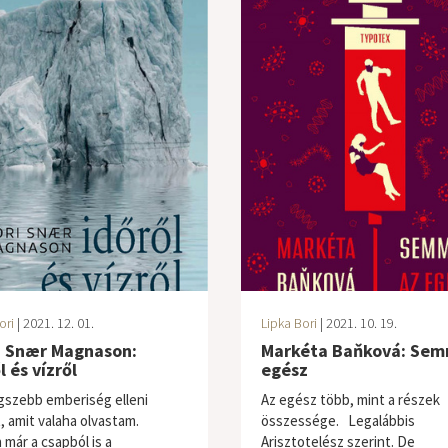
ori
| 2021. 12. 01.
Lipka Bori
| 2021. 10. 19.
i Snær Magnason:
Markéta Baňková: Sem
l és vízről
egész
egszebb emberiség elleni
Az egész több, mint a részek
t, amit valaha olvastam.
összessége. Legalábbis
 már a csapból is a
Arisztotelész szerint. De