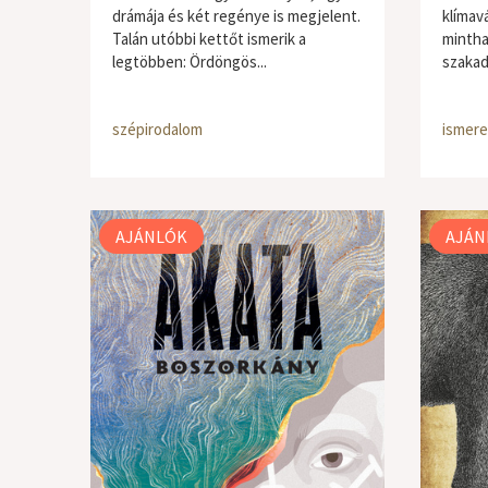
drámája és két regénye is megjelent.
klímavá
Talán utóbbi kettőt ismerik a
mintha
legtöbben: Ördöngös...
szakad
szépirodalom
ismere
AJÁNLÓK
AJÁN