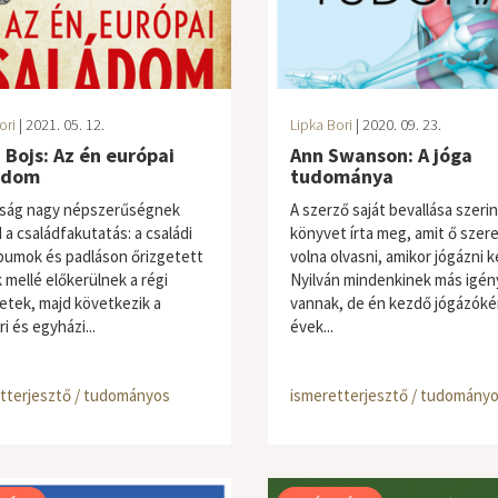
ori
| 2021. 05. 12.
Lipka Bori
| 2020. 09. 23.
 Bojs: Az én európai
Ann Swanson: A jóga
ádom
tudománya
ság nagy népszerűségnek
A szerző saját bevallása szerin
 a családfakutatás: a családi
könyvet írta meg, amit ő szer
bumok és padláson őrizgetett
volna olvasni, amikor jógázni 
 mellé előkerülnek a régi
Nyilván mindenkinek más igén
etek, majd következik a
vannak, de én kezdő jógázókén
ri és egyházi...
évek...
tterjesztő / tudományos
ismeretterjesztő / tudomány