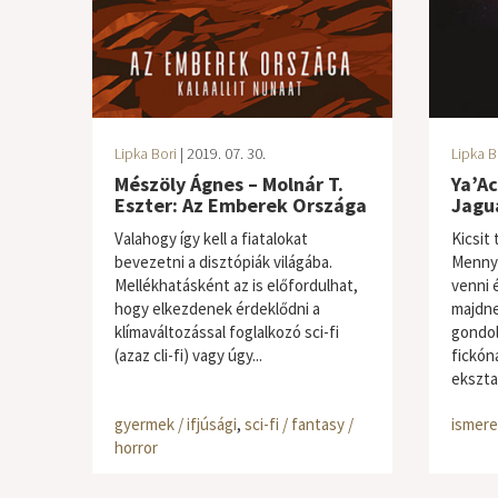
Lipka Bori
| 2019. 07. 30.
Lipka B
Mészöly Ágnes – Molnár T.
Ya’Ac
Eszter: Az Emberek Országa
Jaguá
Valahogy így kell a fiatalokat
Kicsit 
bevezetni a disztópiák világába.
Mennyi
Mellékhatásként az is előfordulhat,
venni é
hogy elkezdenek érdeklődni a
majdne
klímaváltozással foglalkozó sci-fi
gondol
(azaz cli-fi) vagy úgy...
fickóna
eksztat
gyermek / ifjúsági
,
sci-fi / fantasy /
ismere
horror