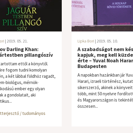
ori
| 2019. 05. 21.
Lipka Bori
| 2019. 05. 10.
ov Darling Khan:
A szabadságot nem ké
rtestben pillangószív
kapjuk, meg kell küzd
érte – Yuval Noah Harar
tartottam ettől a könyvtől.
Budapesten
re fogom tudni komolyan
A napokban hazánkban jár Yuv
n, a két lábbal földhöz ragadt,
Harari, izraeli történész, kuta
m-biológus, mérnök-
sikerszerző, akinek a könyveit
kodású ember egy olyan
több, mint 50 nyelvre fordított
k a gondolatait, aki
és Magyarországon is tekintél
ikus...
összesen...
tterjesztő / tudományos