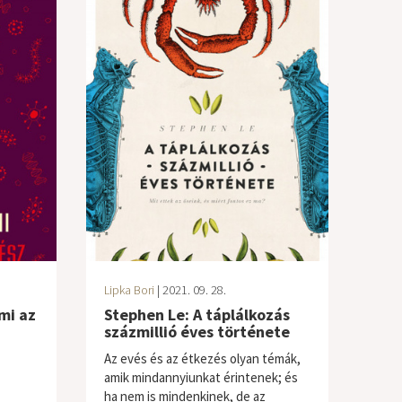
Lipka Bori
| 2021. 09. 28.
mi az
Stephen Le: A táplálkozás
százmillió éves története
Az evés és az étkezés olyan témák,
amik mindannyiunkat érintenek; és
ha nem is mindenkinek, de az