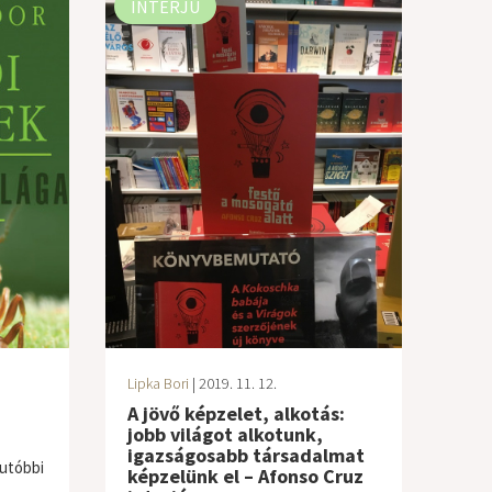
INTERJÚ
Lipka Bori
| 2019. 11. 12.
A jövő képzelet, alkotás:
jobb világot alkotunk,
igazságosabb társadalmat
 utóbbi
képzelünk el – Afonso Cruz