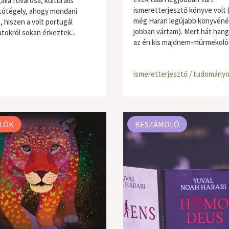
lia fővárosa, kulturális
ismeretterjesztő könyve volt 
tótégely, ahogy mondani
még Harari legújabb könyvénél
, hiszen a volt portugál
jobban vártam). Mert hát hang
tokról sokan érkeztek...
az én kis majdnem-mürmekológ
ismeretterjesztő / tudomány
LÓK
BESZÁMOLÓ