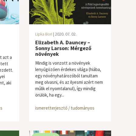
Lipka Bori
| 2020. 07. 02.
Elizabeth A. Dauncey –
Sonny Larson: Mérgező
növények
t azt a
Mindig is vonzott a növények
etett
lenyűgözően érdekes világa (hiába,
kezdett.
egy növényhatározóból tanultam
yei
meg olvasni, és az ilyesmi azért nem
t, aki
múlik el nyomtalanul), így mindig
örülök, ha egy...
os
ismeretterjesztő / tudományos