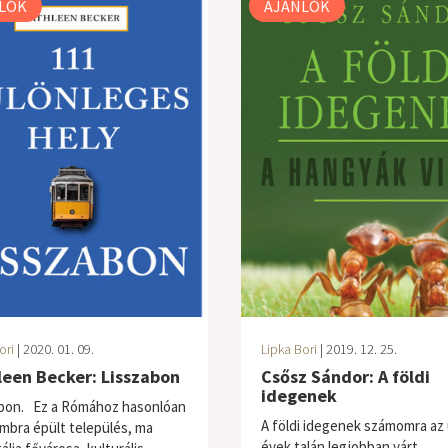
LÓK
AJÁNLÓK
ori
| 2020. 01. 09.
Lipka Bori
| 2019. 12. 25.
leen Becker: Lisszabon
Csősz Sándor: A földi
idegenek
bon. Ez a Rómához hasonlóan
A földi idegenek számomra az
mbra épült település, ma
évek talán legjobban várt