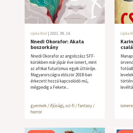
Lipka Bori
| 2021. 09. 14.
Lipka B
Nnedi Okorafor: Akata
Karin
boszorkány
csal
Nnedi Okorafor az angolszász SFF-
Manap
körökben már jópár éve ismert, mint
örvend
az afrikai futurizmus egyik úttörője.
fotóal
Magyarországra először 2018-ban
levelek
érkezett hozzá kapcsolódó mű,
történ
mégpedig a Fekete...
levéltá
gyermek / ifjúsági
,
sci-fi / fantasy /
ismere
horror