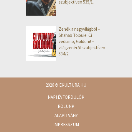
szubjektíven 535/1.
Zenék a nagyvilágból –
Shahab Tolouie: Ci
vediamo, Goldoni! –
világzenéről szubjektíven
534/2.
2026
© EKULTURA.HU
NAPI ÉVFORDULÓK
RÓLUNK
ALAPÍTVÁNY
IMPRESSZUM