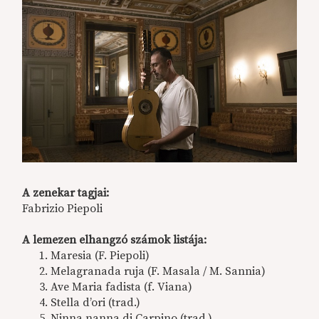
A zenekar tagjai:
Fabrizio Piepoli
A lemezen elhangzó számok listája:
Maresia (F. Piepoli)
Melagranada ruja (F. Masala / M. Sannia)
Ave Maria fadista (f. Viana)
Stella d’ori (trad.)
Ninna nanna di Carpino (trad.)