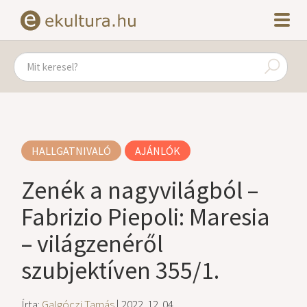
HALLGATNIVALÓ
AJÁNLÓK
Zenék a nagyvilágból –
Fabrizio Piepoli: Maresia
– világzenéről
szubjektíven 355/1.
Írta:
Galgóczi Tamás
| 2022. 12. 04.