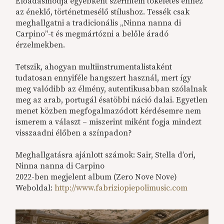
Előadásmódja egyébként szerintem tökéletes ehhez
az éneklő, történetmesélő stílushoz. Tessék csak
meghallgatni a tradicionális „Ninna nanna di
Carpino”-t és megmártózni a belőle áradó
érzelmekben.
Tetszik, ahogyan multiinstrumentalistaként
tudatosan ennyiféle hangszert használ, mert így
meg valódibb az élmény, autentikusabban szólalnak
meg az arab, portugál ésatöbbi náció dalai. Egyetlen
menet közben megfogalmazódott kérdésemre nem
ismerem a választ – miszerint miként fogja mindezt
visszaadni élőben a színpadon?
Meghallgatásra ajánlott számok: Sair, Stella d’ori,
Ninna nanna di Carpino
2022-ben megjelent album (Zero Nove Nove)
Weboldal:
http://www.fabriziopiepolimusic.com