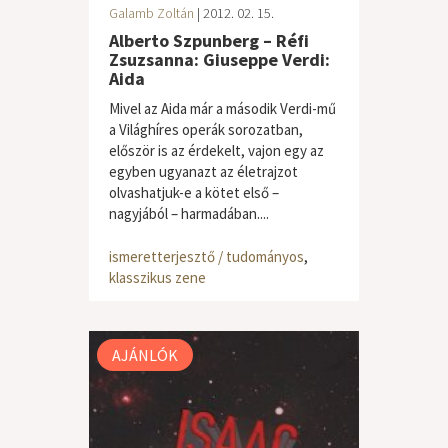
Galamb Zoltán
| 2012. 02. 15.
Alberto Szpunberg – Réfi
Zsuzsanna: Giuseppe Verdi:
Aida
Mivel az Aida már a második Verdi-mű
a Világhíres operák sorozatban,
először is az érdekelt, vajon egy az
egyben ugyanazt az életrajzot
olvashatjuk-e a kötet első –
nagyjából – harmadában....
ismeretterjesztő / tudományos
,
klasszikus zene
AJÁNLÓK