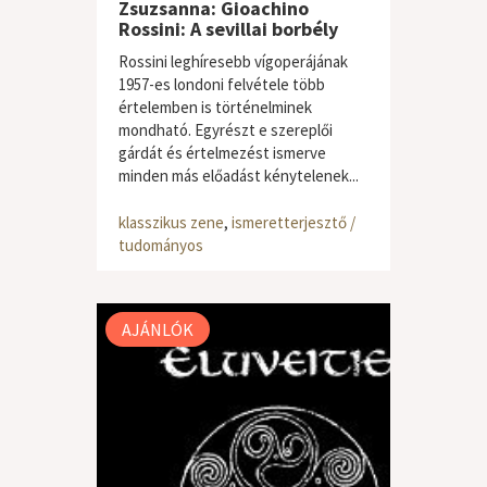
Zsuzsanna: Gioachino
Rossini: A sevillai borbély
Rossini leghíresebb vígoperájának
1957-es londoni felvétele több
értelemben is történelminek
mondható. Egyrészt e szereplői
gárdát és értelmezést ismerve
minden más előadást kénytelenek...
klasszikus zene
,
ismeretterjesztő /
tudományos
AJÁNLÓK