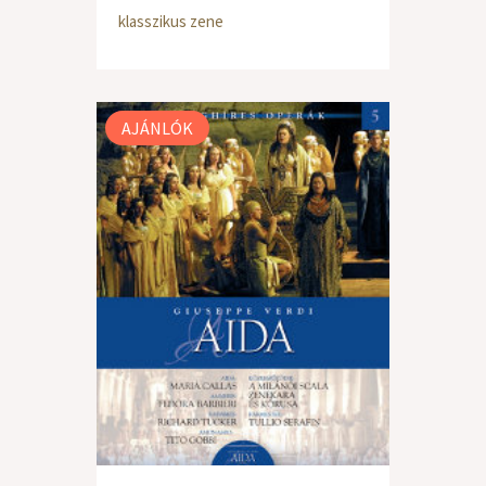
klasszikus zene
AJÁNLÓK