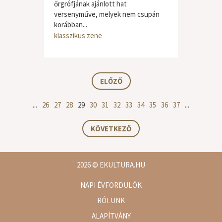
őrgrófjának ajánlott hat
versenyműve, melyek nem csupán
korábban...
klasszikus zene
ELŐZŐ
...
26
27
28
29
30
31
32
33
34
35
36
37
...
KÖVETKEZŐ
2026
© EKULTURA.HU
NAPI ÉVFORDULÓK
RÓLUNK
ALAPÍTVÁNY