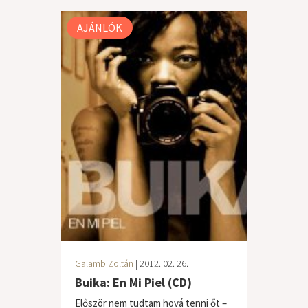
AJÁNLÓK
Galamb Zoltán
| 2012. 02. 26.
Buika: En Mi Piel (CD)
Először nem tudtam hová tenni őt –