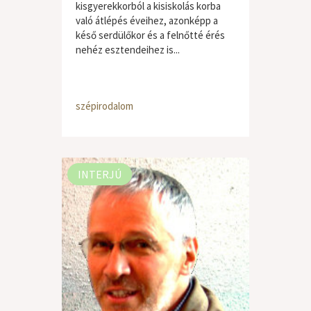
kisgyerekkorból a kisiskolás korba
való átlépés éveihez, azonképp a
késő serdülőkor és a felnőtté érés
nehéz esztendeihez is...
szépirodalom
INTERJÚ