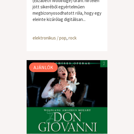
(Elizabeth Woolridge) Grant hirtelen
jött sikeréből egyértelműen
megbizonyosodhatott róla, hogy egy
eleinte kizárólag digitálisan...
elektronikus / pop
,
rock
AJÁNLÓK