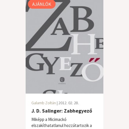
AJÁNLÓK
Galamb Zoltán
| 2012. 02. 28.
J. D. Salinger: Zabhegyező
Miképp a Micimackó
elszakíthatatlanul hozzátartozik a