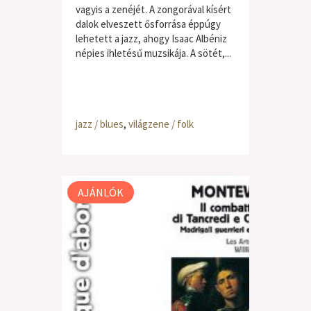
vagyis a zenéjét. A zongorával kísért
dalok elveszett ősforrása éppúgy
lehetett a jazz, ahogy Isaac Albéniz
népies ihletésű muzsikája. A sötét,...
jazz / blues
,
világzene / folk
AJÁNLÓK