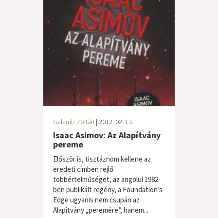
Galamb Zoltán
| 2012. 02. 13.
Isaac Asimov: Az Alapítvány
pereme
Először is, tisztáznom kellene az
eredeti címben rejlő
többértelműséget, az angolul 1982-
ben publikált regény, a Foundation’s
Edge ugyanis nem csupán az
Alapítvány „peremére”, hanem...