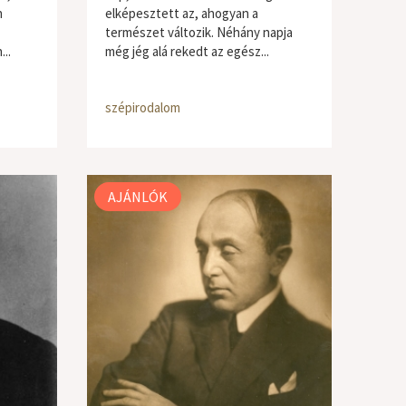
n
elképesztett az, ahogyan a
természet változik. Néhány napja
..
még jég alá rekedt az egész...
szépirodalom
AJÁNLÓK