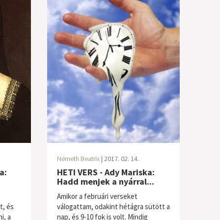
Németh Beatrix
| 2017. 02. 14.
a:
HETI VERS - Ady Mariska:
Hadd menjek a nyárral...
Amikor a februári verseket
t, és
válogattam, odakint hétágra sütött a
i, a
nap, és 9-10 fok is volt. Mindig