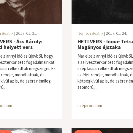
 Beatrix
| 2017. 01. 31.
Németh Beatrix
| 2017. 01. 24.
VERS - Ács Károly:
HETI VERS - Inoue Tets
 helyett vers
Magányos éjszaka
elt annyi idő az újévből, hogy
Már eltelt annyi idő az újévből
veszterkor tett fogadalmainkat
a szilveszterkor tett fogadal
assan elkezdtük megszegni. Ez
szép lassan elkezdtük megsze
t rendje, mondhatnák, és
az élet rendje, mondhatnák, é
kívül az is, de azért némileg
kétségkívül az is, de azért né
ú,...
szomorú,...
odalom
szépirodalom