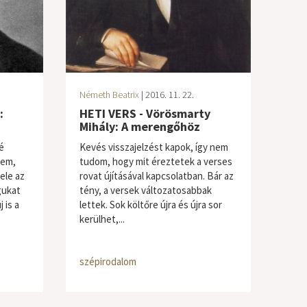
Németh Beatrix
| 2016. 11. 22.
:
HETI VERS - Vörösmarty
Mihály: A merengőhöz
é
Kevés visszajelzést kapok, így nem
zem,
tudom, hogy mit éreztetek a verses
ele az
rovat újításával kapcsolatban. Bár az
gukat
tény, a versek változatosabbak
 is a
lettek. Sok költőre újra és újra sor
kerülhet,...
szépirodalom