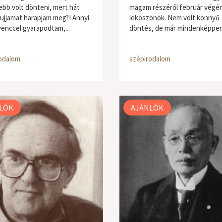
bb volt dönteni, mert hát
magam részéről február végé
 ujjamat harapjam meg?! Annyi
leköszönök. Nem volt könnyű
venccel gyarapodtam,...
döntés, de már mindenképpen.
odalom
szépirodalom
LÓK
AJÁNLÓK