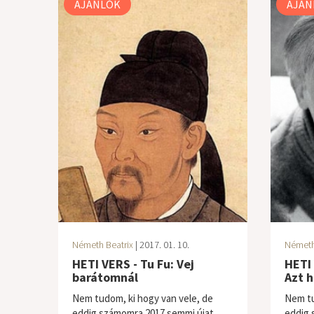
AJÁNLÓK
AJÁN
Németh Beatrix
| 2017. 01. 10.
Németh
HETI VERS - Tu Fu: Vej
HETI 
barátomnál
Azt 
Nem tudom, ki hogy van vele, de
Nem tu
eddig számomra 2017 semmi újat
eddig 