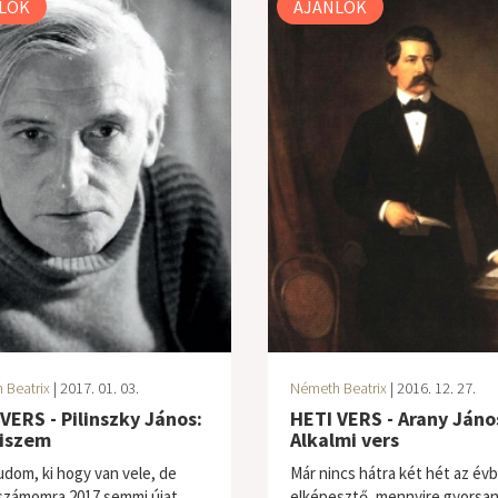
LÓK
AJÁNLÓK
 Beatrix
| 2017. 01. 03.
Németh Beatrix
| 2016. 12. 27.
VERS - Pilinszky János:
HETI VERS - Arany Jáno
hiszem
Alkalmi vers
dom, ki hogy van vele, de
Már nincs hátra két hét az évb
számomra 2017 semmi újat
elképesztő, mennyire gyorsa