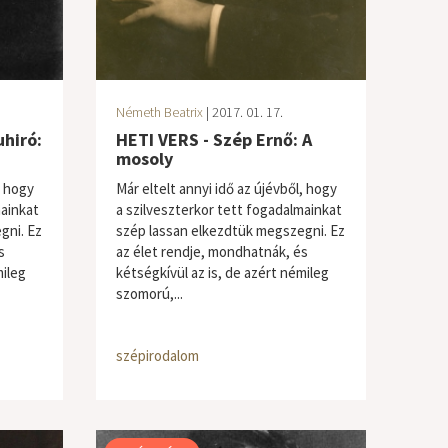
Németh Beatrix
| 2017. 01. 17.
uhiró:
HETI VERS - Szép Ernő: A
mosoly
, hogy
Már eltelt annyi idő az újévből, hogy
mainkat
a szilveszterkor tett fogadalmainkat
gni. Ez
szép lassan elkezdtük megszegni. Ez
s
az élet rendje, mondhatnák, és
mileg
kétségkívül az is, de azért némileg
szomorú,...
szépirodalom