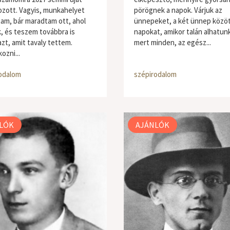
zott. Vagyis, munkahelyet
pörögnek a napok. Várjuk az
tam, bár maradtam ott, ahol
ünnepeket, a két ünnep közöt
, és teszem továbbra is
napokat, amikor talán alhatunk
zt, amit tavaly tettem.
mert minden, az egész...
ozni...
odalom
szépirodalom
LÓK
AJÁNLÓK