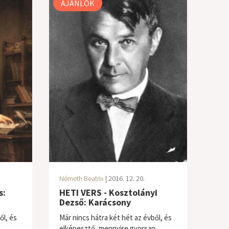
AJÁNLÓK
Németh Beatrix
| 2016. 12. 20.
s:
HETI VERS - Kosztolányi
Dezső: Karácsony
ől, és
Már nincs hátra két hét az évből, és
n
elképesztő, mennyire gyorsan