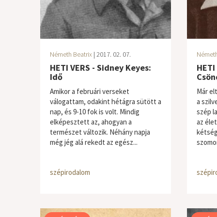
Németh Beatrix
| 2017. 02. 07.
Németh
HETI VERS - Sidney Keyes:
HETI 
Idő
Csönd
Amikor a februári verseket
Már elt
válogattam, odakint hétágra sütött a
a szil
nap, és 9-10 fok is volt. Mindig
szép l
elképesztett az, ahogyan a
az éle
természet változik. Néhány napja
kétség
még jég alá rekedt az egész...
szomor
szépirodalom
szépir