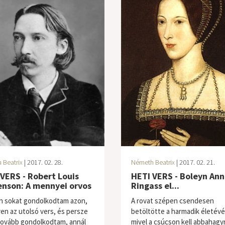
 Beatrix
| 2017. 02. 28.
Németh Beatrix
| 2017. 02. 21.
VERS - Robert Louis
HETI VERS - Boleyn Ann
enson: A mennyei orvos
Ringass el...
 sokat gondolkodtam azon,
A rovat szépen csendesen
yen az utolsó vers, és persze
betöltötte a harmadik életévé
tovább gondolkodtam, annál
mivel a csúcson kell abbahagyn