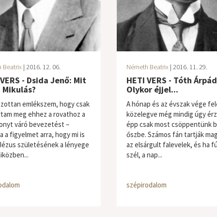
 Beatrix
| 2016. 12. 06.
Németh Beatrix
| 2016. 11. 29.
VERS - Dsida Jenő: Mit
HETI VERS - Tóth Árpád
 Mikulás?
Olykor éjjel...
zottan emlékszem, hogy csak
A hónap és az évszak vége fel
rtam meg ehhez a rovathoz a
közelegve még mindig úgy ér
onyt váró bevezetést –
épp csak most csöppentünk b
a a figyelmet arra, hogy mi is
őszbe. Számos fán tartják ma
Jézus születésének a lényege
az elsárgult falevelek, és ha fúj
iközben...
szél, a nap...
odalom
szépirodalom