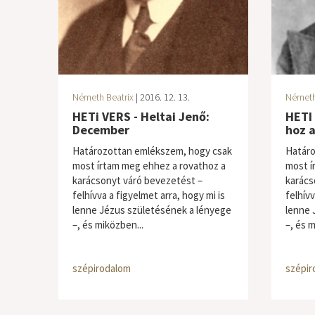
Németh Beatrix
| 2016. 12. 13.
Németh
HETi VERS - Heltai Jenő:
HETI 
December
hoz a
Határozottan emlékszem, hogy csak
Határo
most írtam meg ehhez a rovathoz a
most í
karácsonyt váró bevezetést –
karács
felhívva a figyelmet arra, hogy mi is
felhívv
lenne Jézus születésének a lényege
lenne 
–, és miközben...
–, és m
szépirodalom
szépir