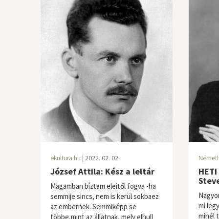
ekultura.hu
| 2022. 02. 02.
Németh
József Attila: Kész a leltár
HETI 
Stev
Magamban bíztam eleitől fogva -ha
Nagyon
semmije sincs, nem is kerül sokbaez
mi leg
az embernek. Semmiképp se
minél 
többe,mint az állatnak, mely elhull