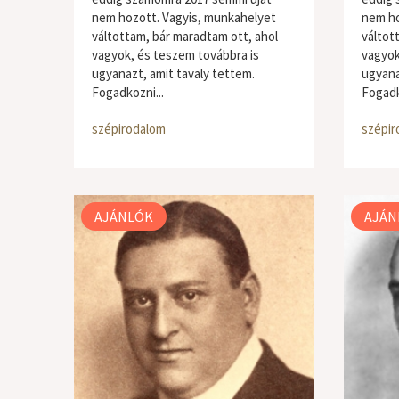
nem hozott. Vagyis, munkahelyet
nem ho
váltottam, bár maradtam ott, ahol
váltot
vagyok, és teszem továbbra is
vagyok
ugyanazt, amit tavaly tettem.
ugyana
Fogadkozni...
Fogadk
szépirodalom
szépir
AJÁNLÓK
AJÁN