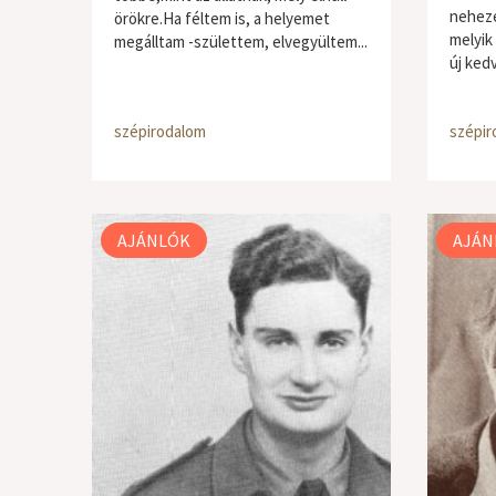
neheze
örökre.Ha féltem is, a helyemet
melyik
megálltam -születtem, elvegyültem...
új ked
szépirodalom
szépir
AJÁNLÓK
AJÁN