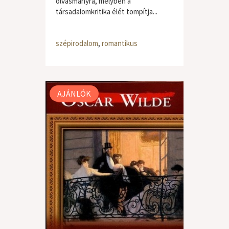
olvasmányra, melyben a
társadalomkritika élét tompítja...
szépirodalom
,
romantikus
AJÁNLÓK