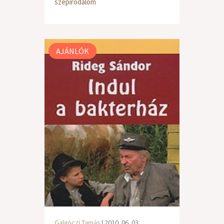
szépirodalom
AJÁNLÓK
Galgóczi Tamás
| 2010. 06. 03.