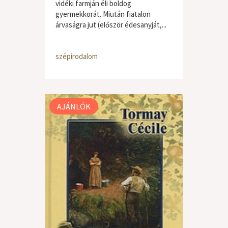
vidéki farmján éli boldog
gyermekkorát. Miután fiatalon
árvaságra jut (először édesanyját,...
szépirodalom
AJÁNLÓK