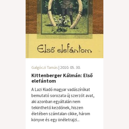
Galgóczi Tamás
| 2010. 05. 30.
Kittenberger Kálmán: Első
elefántom
A Lazi Kiadó magyar vadászírókat
bemutató sorozata új szerzőt avat,
aki azonban egyáltalán nem
tekinthető kezdőnek, hiszen
életében számtalan cikke, három
könyve és egy önéletrajzi...