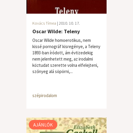
Kovács Tímea
| 2010. 10. 17.
Oscar Wilde: Teleny
Oscar Wilde homoerotikus, nem
kissé pornográf kisregénye, a Teleny
1893-ban íródott, ám évtizedekig
nem jelenhetett meg, az irodalmi
köztudat szerette volna elfelejteni,
szőnyeg alá söpörni,...
szépirodalom
AJÁNLÓK