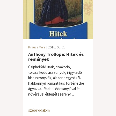
Krausz Vera
| 2010. 06. 23.
Anthony Trollope: Hitek és
remények
Csipkelődő urak, civakodó,
torzsalkodó asszonyok, irigykedő
kisasszonykák, álszent egyházfik
habkönnyű romantikus történetbe
ágyazva. Rachel édesanyjával és
nővérével éldegél szerény,...
szépirodalom