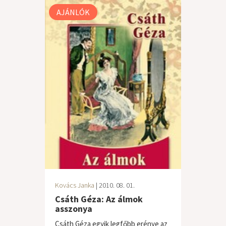
AJÁNLÓK
Kovács Janka
| 2010. 08. 01.
Csáth Géza: Az álmok
asszonya
Csáth Géza egyik legfőbb erénye az