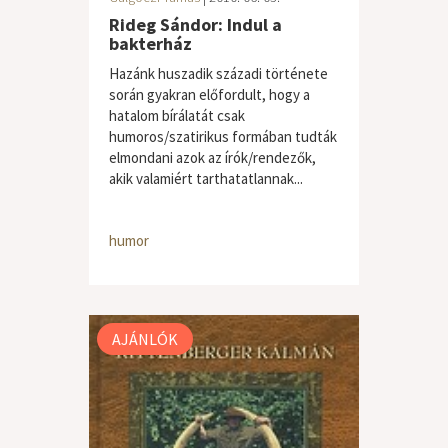
Rideg Sándor: Indul a
bakterház
Hazánk huszadik századi története
során gyakran előfordult, hogy a
hatalom bírálatát csak
humoros/szatirikus formában tudták
elmondani azok az írók/rendezők,
akik valamiért tarthatatlannak...
humor
AJÁNLÓK