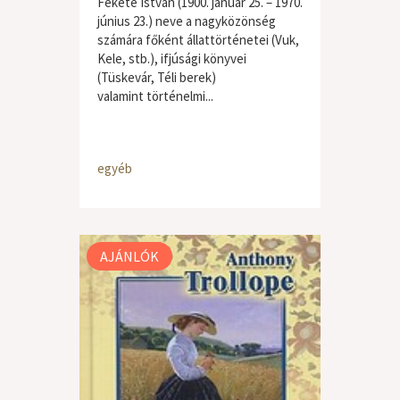
Fekete István (1900. január 25. – 1970.
június 23.) neve a nagyközönség
számára főként állattörténetei (Vuk,
Kele, stb.), ifjúsági könyvei
(Tüskevár, Téli berek)
valamint történelmi...
egyéb
AJÁNLÓK