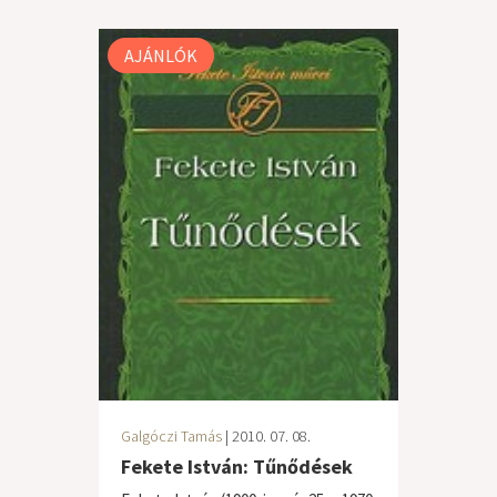
AJÁNLÓK
Galgóczi Tamás
| 2010. 07. 08.
Fekete István: Tűnődések