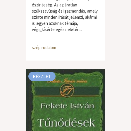
őszinteség. Az a páratlan
szűkszavúság és igazmondás, amely
szinte minden írását jellemzi, akármi
is legyen azoknak témája,
végigkísérte egész életén...
szépirodalom
RÉSZLET