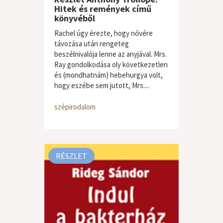
Hitek és remények című
könyvéből
Rachel úgy érezte, hogy nővére
távozása után rengeteg
beszélnivalója lenne az anyjával. Mrs.
Ray gondolkodása oly következetlen
és (mondhatnám) hebehurgya volt,
hogy eszébe sem jutott, Mrs....
szépirodalom
RÉSZLET