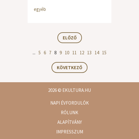
egyéb
ELŐZŐ
...
5
6
7
8
9
10
11
12
13
14
15
KÖVETKEZŐ
2026
© EKULTURA.HU
NAPI ÉVFORDULÓK
RÓLUNK
ALAPÍTVÁNY
IMPRESSZUM