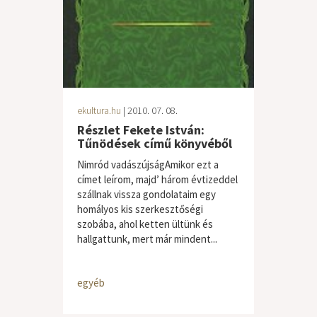
ekultura.hu
| 2010. 07. 08.
Részlet Fekete István:
Tűnödések című könyvéből
Nimród vadászújságAmikor ezt a
címet leírom, majd’ három évtizeddel
szállnak vissza gondolataim egy
homályos kis szerkesztőségi
szobába, ahol ketten ültünk és
hallgattunk, mert már mindent...
egyéb