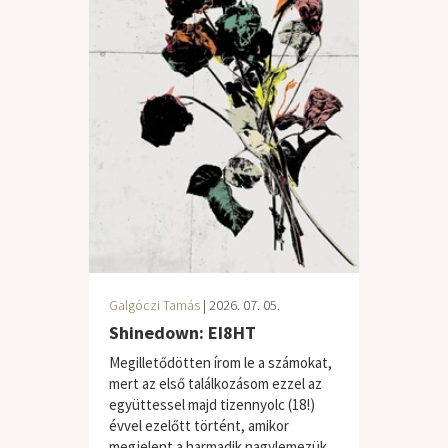
Galgóczi Tamás
| 2026. 07. 05.
Shinedown: EI8HT
Megilletődötten írom le a számokat,
mert az első találkozásom ezzel az
együttessel majd tizennyolc (18!)
évvel ezelőtt történt, amikor
megjelent a harmadik nagylemezük,