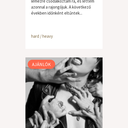
lemezre csodálkoztam rá, és lettem
azonnal a rajongójuk. A következő
években időnként eltűntek...
hard / heavy
AJÁNLÓK