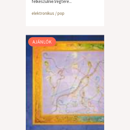
felkészülnie.Végtére...
elektronikus / pop
AJÁNLÓK