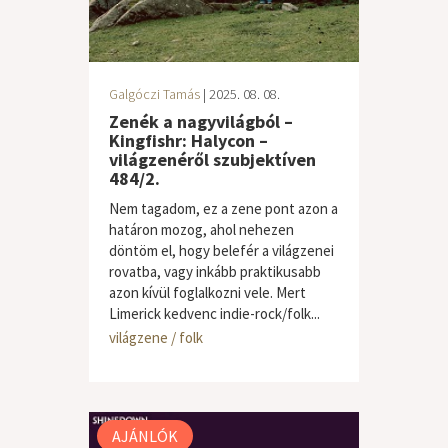
Galgóczi Tamás
| 2025. 08. 08.
Zenék a nagyvilágból –
Kingfishr: Halycon –
világzenéről szubjektíven
484/2.
Nem tagadom, ez a zene pont azon a
határon mozog, ahol nehezen
döntöm el, hogy belefér a világzenei
rovatba, vagy inkább praktikusabb
azon kívül foglalkozni vele. Mert
Limerick kedvenc indie-rock/folk...
világzene / folk
AJÁNLÓK