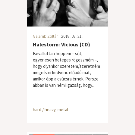
Galamb Zoltán
| 2018. 09. 21.
Halestorm: Vicious (CD)
Bevallottan heppem – sőt,
egyenesen beteges rögeszmém –,
hogy olyankor szeretem/szeretném
megnézni kedvenc előadóimat,
amikor épp a csúcsra érnek. Persze
abban is van némi igazság, hogy...
hard / heavy
,
metal