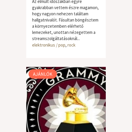
Az elmúlt időszakban egyre
gyakrabban vettem észre magamon,
hogy nagyon nehezen találtam
hallgatnivalót. Fásultan böngésztem
a környezetemben elérhető
lemezeket, unottan nézegettem a
streamszolgáltatásoknál...
elektronikus / pop
,
rock
AJÁNLÓK