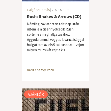
Galgóczi Tamás
| 2007. 07. 19.
Rush: Snakes & Arrows (CD)
Némileg zaklatottan telt nap után
ültem le a tizennyolcadik Rush
sorlemez meghallgatásához.
Aggodalommal vegyes kíváncsisággal
hallgattam az első taktusokat – vajon
milyen muzsikát rejt a kis...
hard / heavy
,
rock
AJÁNLÓK