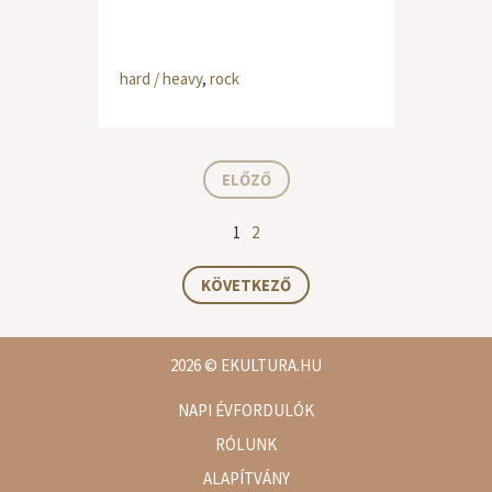
hard / heavy
,
rock
ELŐZŐ
1
2
KÖVETKEZŐ
2026
© EKULTURA.HU
NAPI ÉVFORDULÓK
RÓLUNK
ALAPÍTVÁNY