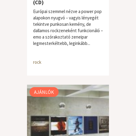
(CD)
Európai szemmel nézve a power pop
alapokon nyugvó – vagyis lényegét
tekintve punkosan kemény, de
dallamos rockzeneként funkcionáló –
emo a szórakoztató zeneipar
legmesterkéltebb, leginkább...
rock
AJÁNLÓK