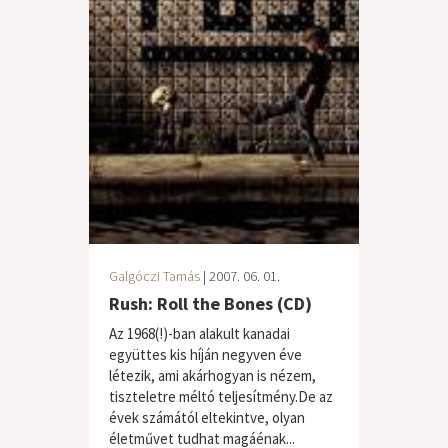
Galgóczi Tamás
| 2007. 06. 01.
Rush: Roll the Bones (CD)
Az 1968(!)-ban alakult kanadai
együttes kis híján negyven éve
létezik, ami akárhogyan is nézem,
tiszteletre méltó teljesítmény.De az
évek számától eltekintve, olyan
életművet tudhat magáénak...