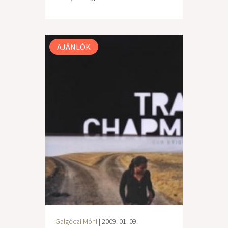
AJÁNLÓK
Galgóczi Móni
| 2009. 01. 09.