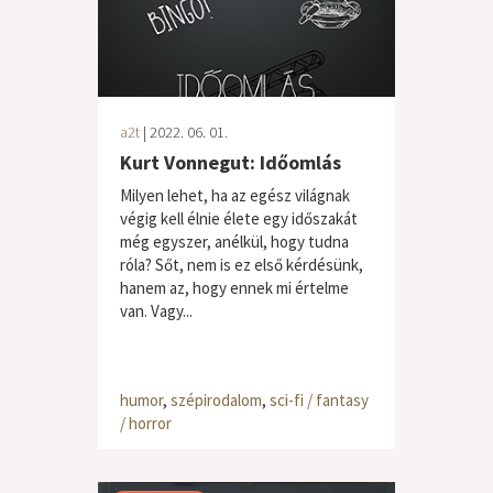
a2t
| 2022. 06. 01.
Kurt Vonnegut: Időomlás
Milyen lehet, ha az egész világnak
végig kell élnie élete egy időszakát
még egyszer, anélkül, hogy tudna
róla? Sőt, nem is ez első kérdésünk,
hanem az, hogy ennek mi értelme
van. Vagy...
humor
,
szépirodalom
,
sci-fi / fantasy
/ horror