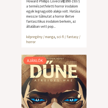
Howard Phillips Lovecraft (1890-1937)
a természetfeletti horror irodalom
egyik legnagyobb alakja volt. Hatása
messze túlmutat a horror illetve
fantasztikus irodalom berkein, az
általában vett pop...
képregény / manga
,
sci-fi / fantasy /
horror
AJÁNLÓK