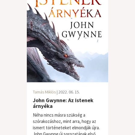
Tamás Miklós
| 2022. 06. 15.
John Gwynne: Az istenek
árnyéka
Néha nincs másra szükség a
szórakozáshoz, mint arra, hogy az
ismert történeteket elmondják újra.
John Gwynne új sorozatának első