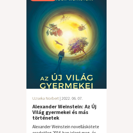
Uzseka Norbert
| 2022. 06. 07.
Alexander Weinstein: Az Új
Világ gyermekei és más
történetek
Alexander Weinstein novelláskötete
eredetileg 2016-ban jelent meg, és