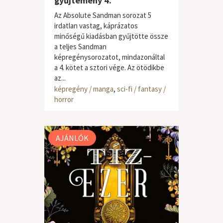
gyűjtemény 4.
Az Absolute Sandman sorozat 5
irdatlan vastag, káprázatos
minőségű kiadásban gyűjtötte össze
a teljes Sandman
képregénysorozatot, mindazonáltal
a 4. kötet a sztori vége. Az ötödikbe
az...
képregény / manga
,
sci-fi / fantasy /
horror
AJÁNLÓK