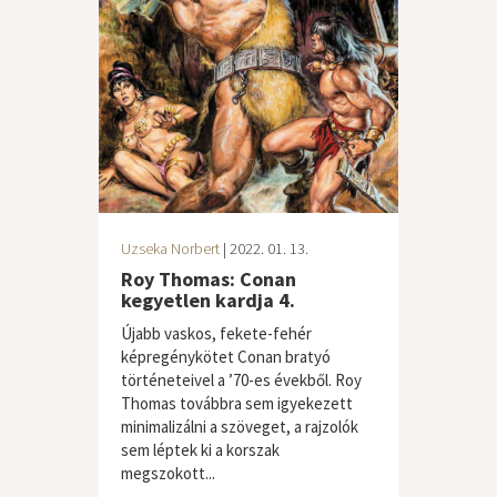
Uzseka Norbert
| 2022. 01. 13.
Roy Thomas: Conan
kegyetlen kardja 4.
Újabb vaskos, fekete-fehér
képregénykötet Conan bratyó
történeteivel a ’70-es évekből. Roy
Thomas továbbra sem igyekezett
minimalizálni a szöveget, a rajzolók
sem léptek ki a korszak
megszokott...