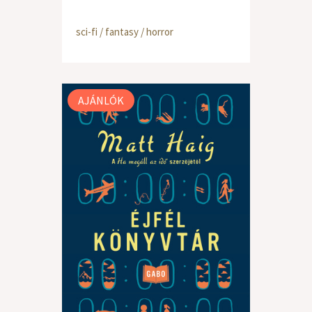
sci-fi / fantasy / horror
AJÁNLÓK