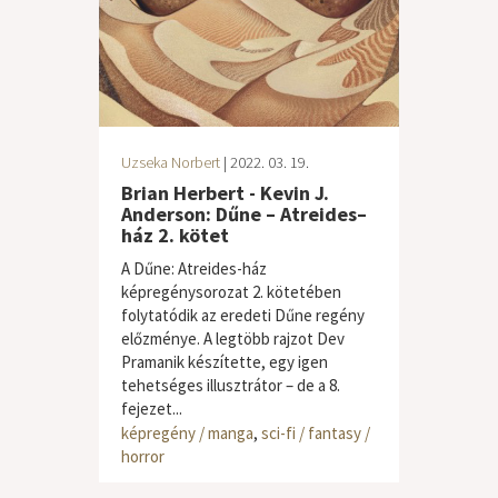
Uzseka Norbert
| 2022. 03. 19.
Brian Herbert - Kevin J.
Anderson: Dűne – Atreides–
ház 2. kötet
A Dűne: Atreides-ház
képregénysorozat 2. kötetében
folytatódik az eredeti Dűne regény
előzménye. A legtöbb rajzot Dev
Pramanik készítette, egy igen
tehetséges illusztrátor – de a 8.
fejezet...
képregény / manga
,
sci-fi / fantasy /
horror