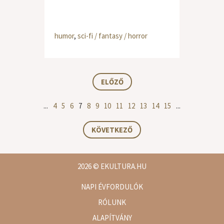
humor
,
sci-fi / fantasy / horror
ELŐZŐ
...
4
5
6
7
8
9
10
11
12
13
14
15
...
KÖVETKEZŐ
2026
© EKULTURA.HU
NAPI ÉVFORDULÓK
RÓLUNK
ALAPÍTVÁNY