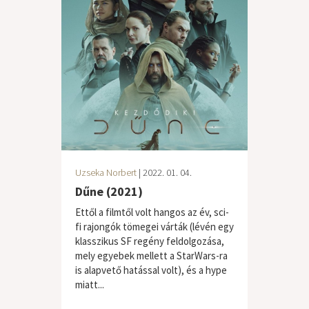
Uzseka Norbert
| 2022. 01. 04.
Dűne (2021)
Ettől a filmtől volt hangos az év, sci-
fi rajongók tömegei várták (lévén egy
klasszikus SF regény feldolgozása,
mely egyebek mellett a StarWars-ra
is alapvető hatással volt), és a hype
miatt...