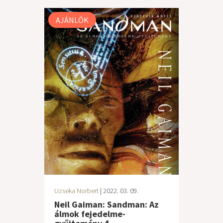
AJÁNLÓK
Uzseka Norbert
| 2022. 03. 09.
Neil Gaiman: Sandman: Az
álmok fejedelme-