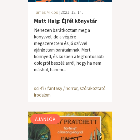
Tamás Miklós
| 2021. 12. 14.
Matt Haig: Éjfél könyvtár
Nehezen barátkoztam meg a
könyvvel, de a végére
megszerettem és jó szívvel
ajánlottam barátaimnak. Mert
könnyed, és közben a legfontosabb
dologról beszél: arról, hogy ha nem
máshol, hanem...
sci-fi / fantasy / horror
,
szórakoztató
irodalom
AJÁNLÓK