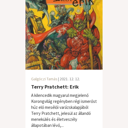
Galgóczi Tamás
| 2021. 12. 12.
Terry Pratchett: Erik
A kilencedik magyarul megjelenő
Korongvilág regényben régi ismerőst
húz elő mesélői varázskalapjából
Terry Pratchett, jelesül az állandó
menekülés és életveszély
állapotában lévő,...