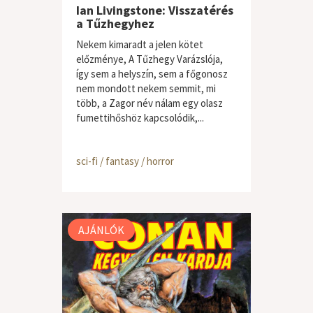
Ian Livingstone: Visszatérés
a Tűzhegyhez
Nekem kimaradt a jelen kötet
előzménye, A Tűzhegy Varázslója,
így sem a helyszín, sem a főgonosz
nem mondott nekem semmit, mi
több, a Zagor név nálam egy olasz
fumettihőshöz kapcsolódik,...
sci-fi / fantasy / horror
AJÁNLÓK