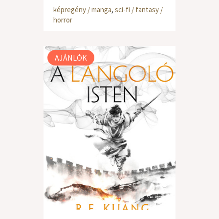
képregény / manga
,
sci-fi / fantasy /
horror
AJÁNLÓK