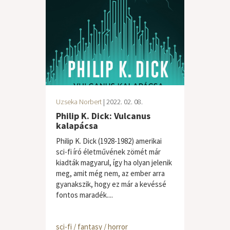
Uzseka Norbert
| 2022. 02. 08.
Philip K. Dick: Vulcanus
kalapácsa
Philip K. Dick (1928-1982) amerikai
sci-fi író életművének zömét már
kiadták magyarul, így ha olyan jelenik
meg, amit még nem, az ember arra
gyanakszik, hogy ez már a kevéssé
fontos maradék....
sci-fi / fantasy / horror