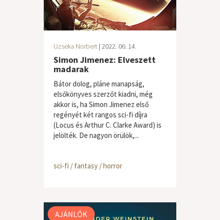
Uzseka Norbert
| 2022. 06. 14.
Simon Jimenez: Elveszett
madarak
Bátor dolog, pláne manapság,
elsőkönyves szerzőt kiadni, még
akkor is, ha Simon Jimenez első
regényét két rangos sci-fi díjra
(Locus és Arthur C. Clarke Award) is
jelölték. De nagyon örülök,...
sci-fi / fantasy / horror
AJÁNLÓK