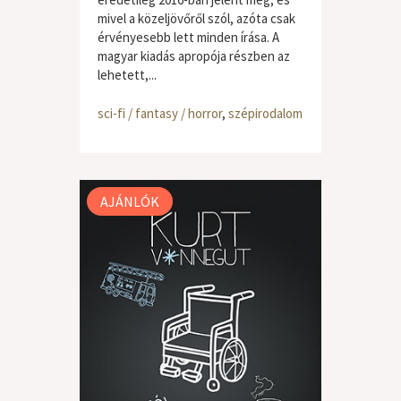
mivel a közeljövőről szól, azóta csak
érvényesebb lett minden írása. A
magyar kiadás apropója részben az
lehetett,...
sci-fi / fantasy / horror
,
szépirodalom
AJÁNLÓK