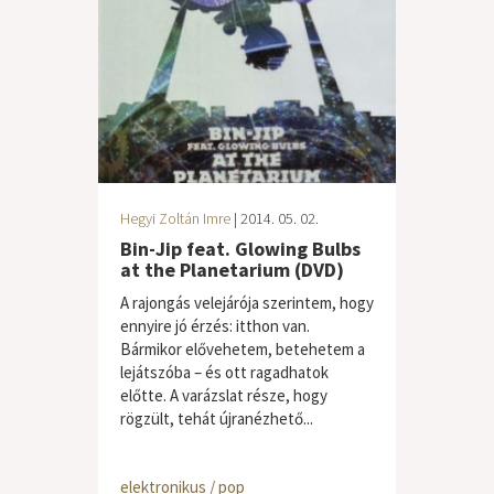
Hegyi Zoltán Imre
| 2014. 05. 02.
Bin-Jip feat. Glowing Bulbs
at the Planetarium (DVD)
A rajongás velejárója szerintem, hogy
ennyire jó érzés: itthon van.
Bármikor elővehetem, betehetem a
lejátszóba – és ott ragadhatok
előtte. A varázslat része, hogy
rögzült, tehát újranézhető...
elektronikus / pop