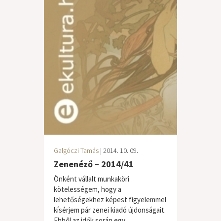
Galgóczi Tamás
| 2014. 10. 09.
Zenenéző – 2014/41
Önként vállalt munkaköri
kötelességem, hogy a
lehetőségekhez képest figyelemmel
kísérjem pár zenei kiadó újdonságait.
Ebből az idők során egy