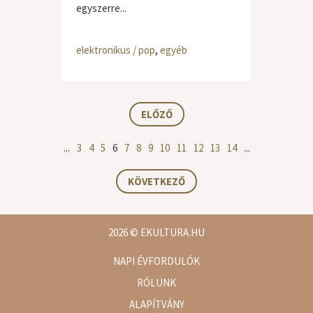
egyszerre...
elektronikus / pop
,
egyéb
ELŐZŐ
...
3
4
5
6
7
8
9
10
11
12
13
14
...
KÖVETKEZŐ
2026
© EKULTURA.HU
NAPI ÉVFORDULÓK
RÓLUNK
ALAPÍTVÁNY