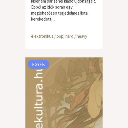
kísérjem pár zenei kiadó újdonságait.
Ebből az idők során egy
meglehetősen terjedelmes lista
kerekedett,...
elektronikus / pop
,
hard / heavy
EGYÉB