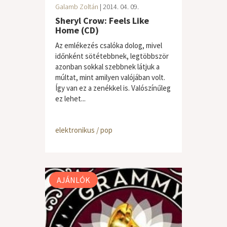
Galamb Zoltán
| 2014. 04. 09.
Sheryl Crow: Feels Like
Home (CD)
Az emlékezés csalóka dolog, mivel
időnként sötétebbnek, legtöbbször
azonban sokkal szebbnek látjuk a
múltat, mint amilyen valójában volt.
Így van ez a zenékkel is. Valószínűleg
ez lehet...
elektronikus / pop
AJÁNLÓK