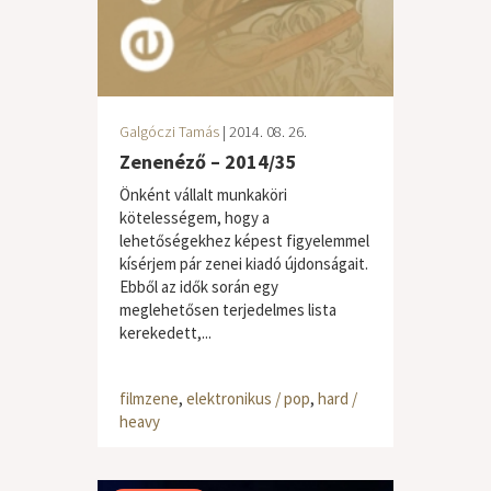
Galgóczi Tamás
| 2014. 08. 26.
Zenenéző – 2014/35
Önként vállalt munkaköri
kötelességem, hogy a
lehetőségekhez képest figyelemmel
kísérjem pár zenei kiadó újdonságait.
Ebből az idők során egy
meglehetősen terjedelmes lista
kerekedett,...
filmzene
,
elektronikus / pop
,
hard /
heavy