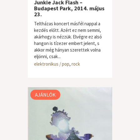
Junkie Jack Flash –
Budapest Park, 2014. május
23.
Teltházas koncert másfél nappal a
kezdés előtt. Azért ez nem semmi,
akárhogy is nézzük. Elvégre ez alsó
hangon is tízezer embert jelent, s
akkor még hányan szerettek volna
eljönni, csak...
elektronikus / pop
,
rock
AJÁNLÓK