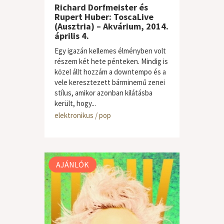
Richard Dorfmeister és
Rupert Huber: ToscaLive
(Ausztria) – Akvárium, 2014.
április 4.
Egy igazán kellemes élményben volt
részem két hete pénteken. Mindig is
közel állt hozzám a downtempo és a
vele keresztezett bárminemű zenei
stílus, amikor azonban kilátásba
került, hogy...
elektronikus / pop
AJÁNLÓK