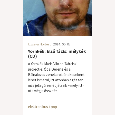
Uzseka Norbert
| 2014. 06. 03.
Yornkék: Első fázis: mélykék
(CD)
A Yornkék Máris Viktor ’Nárcisz’
projectje. Őt a Dereng és a
Bálnalovas zenekarok énekeseként
lehet ismerni, itt azonban egészen
más jellegű zenét játszik – mely itt-
ott mégis összeér...
elektronikus / pop