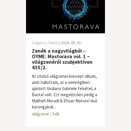
Galgóczi Tamás
| 2024. 09. 01.
Zenék a nagyvilágból –
OYME: Mastorava vol. 1 –
világzenéről szubjektíven
435/2.
Az utolsó világzenei koncept album,
amit hallottam, az a nemrégiben
ajánlott Giuliano Gabriele felvétel, a
Basta! volt. Ezt megelőzően pedig a
Maliheh Moradi & Ehsan Matoori duó
korongjánál...
világzene / folk