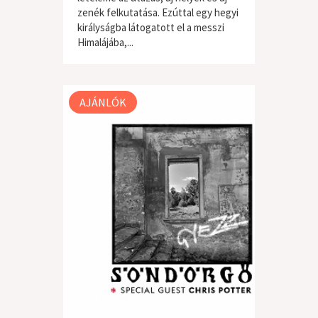
zenék felkutatása. Ezúttal egy hegyi
királyságba látogatott el a messzi
világzene / folk
Himalájába,...
AJÁNLÓK