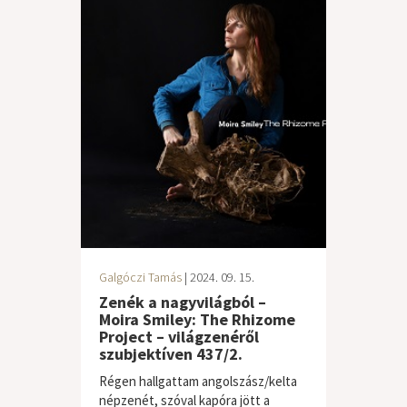
Galgóczi Tamás
| 2024. 09. 15.
Zenék a nagyvilágból –
Moira Smiley: The Rhizome
Project – világzenéről
szubjektíven 437/2.
Régen hallgattam angolszász/kelta
népzenét, szóval kapóra jött a