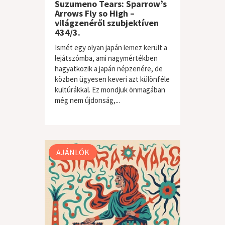
Suzumeno Tears: Sparrow’s
Arrows Fly so High –
világzenéről szubjektíven
434/3.
Ismét egy olyan japán lemez került a
lejátszómba, ami nagymértékben
hagyatkozik a japán népzenére, de
közben ügyesen keveri azt különféle
kultúrákkal. Ez mondjuk önmagában
még nem újdonság,...
világzene / folk
AJÁNLÓK