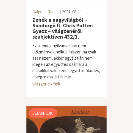
Galgóczi Tamás
| 2024. 08. 11.
Zenék a nagyvilágból –
Söndörgő ft. Chris Potter:
Gyezz – világzenéről
szubjektíven 432/1.
Ez a lemez nyilvánvalóan nem
előzmények nélküli, hiszen ha csak
azt nézem, akkor egyáltalán nem
idegen az együttes számára a
másokkal való zenei együttműködés,
elvégre csináltak már...
világzene / folk
AJÁNLÓK