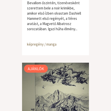
Bevallom őszintén, tizenévesként
szerettem bele a noir krimikbe,
amikor első ízben olvastam Dashiell
Hammett első regényét, a Véres
aratást, a Magvető Albatrosz
sorozatában. Igazi hűha élmény...
képregény / manga
AJÁNLÓK