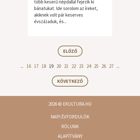
több keserű népdallal fejezik ki
bánatukat. Ide sorolom az íreket,
akiknek volt pár keserves
évszázaduk, és...
világzene / folk
ELŐZŐ
...
16
17
18
19
20
21
22
23
24
25
26
27
...
KÖVETKEZŐ
2026
© EKULTURA.HU
NAPI ÉVFORDULÓK
RÓLUNK
ALAPÍTVÁNY