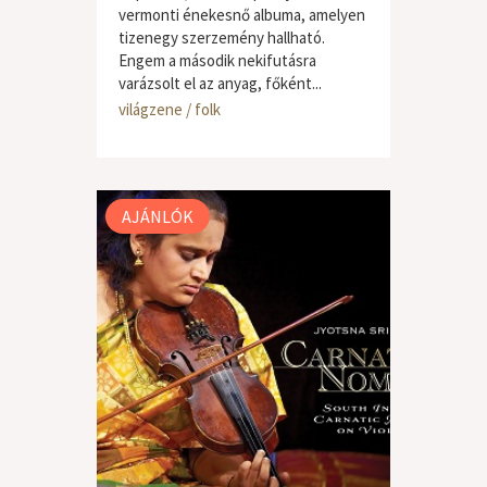
vermonti énekesnő albuma, amelyen
tizenegy szerzemény hallható.
Engem a második nekifutásra
varázsolt el az anyag, főként...
világzene / folk
AJÁNLÓK