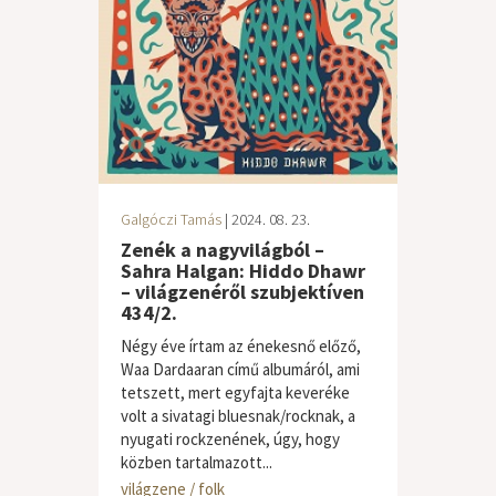
Galgóczi Tamás
| 2024. 08. 23.
Zenék a nagyvilágból –
Sahra Halgan: Hiddo Dhawr
– világzenéről szubjektíven
434/2.
Négy éve írtam az énekesnő előző,
Waa Dardaaran című albumáról, ami
tetszett, mert egyfajta keveréke
volt a sivatagi bluesnak/rocknak, a
nyugati rockzenének, úgy, hogy
közben tartalmazott...
világzene / folk