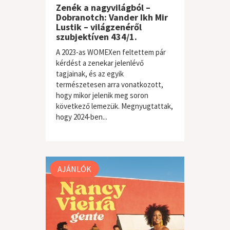
Zenék a nagyvilágból –
Dobranotch: Vander Ikh Mir
Lustik – világzenéről
szubjektíven 434/1.
A 2023-as WOMEXen feltettem pár
kérdést a zenekar jelenlévő
tagjainak, és az egyik
természetesen arra vonatkozott,
hogy mikor jelenik meg soron
következő lemezük. Megnyugtattak,
hogy 2024-ben...
világzene / folk
AJÁNLÓK