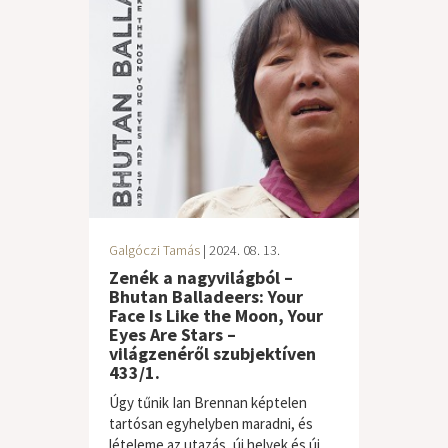
Galgóczi Tamás
| 2024. 08. 13.
Zenék a nagyvilágból –
Bhutan Balladeers: Your
Face Is Like the Moon, Your
Eyes Are Stars –
világzenéről szubjektíven
433/1.
Úgy tűnik Ian Brennan képtelen
tartósan egyhelyben maradni, és
lételeme az utazás, új helyek és új