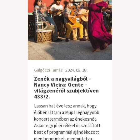
Galgóczi Tamás
| 2024. 08. 18.
Zenék a nagyvilágból –
Nancy Vieira: Gente –
világzenéről szubjektíven
433/2.
Lassan hat éve lesz annak, hogy
élőben láttam a Müpa legnagyobb
koncerttermében az énekesnőt.
Akkor egy jó érzékkel összeállított
best of programmal ajándékozott
meg bennünket, megmutatva...