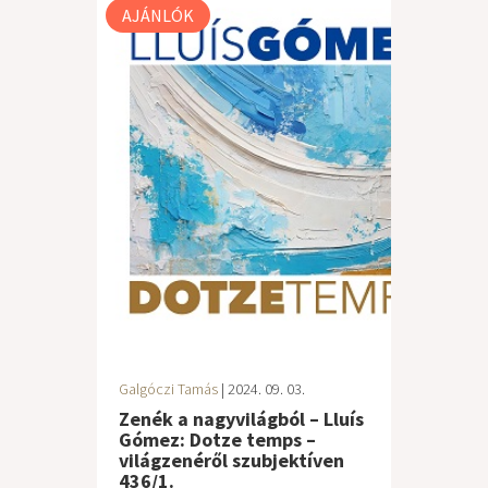
AJÁNLÓK
Galgóczi Tamás
| 2024. 09. 03.
Zenék a nagyvilágból – Lluís
Gómez: Dotze temps –
világzenéről szubjektíven
436/1.