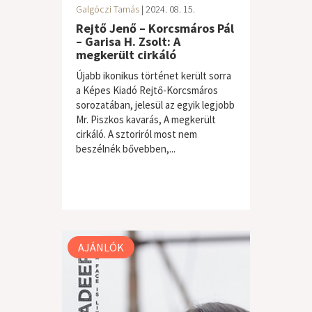
Galgóczi Tamás
| 2024. 08. 15.
Rejtő Jenő – Korcsmáros Pál
– Garisa H. Zsolt: A
megkerült cirkáló
Újabb ikonikus történet került sorra
a Képes Kiadó Rejtő-Korcsmáros
sorozatában, jelesül az egyik legjobb
Mr. Piszkos kavarás, A megkerült
cirkáló. A sztoriról most nem
beszélnék bővebben,...
AJÁNLÓK