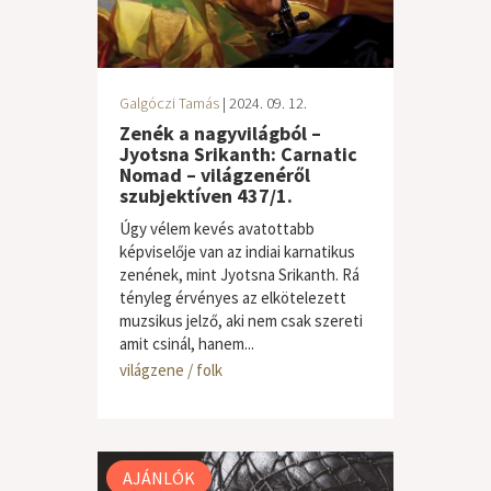
Galgóczi Tamás
| 2024. 09. 12.
Zenék a nagyvilágból –
Jyotsna Srikanth: Carnatic
Nomad – világzenéről
szubjektíven 437/1.
Úgy vélem kevés avatottabb
képviselője van az indiai karnatikus
zenének, mint Jyotsna Srikanth. Rá
tényleg érvényes az elkötelezett
muzsikus jelző, aki nem csak szereti
amit csinál, hanem...
világzene / folk
AJÁNLÓK