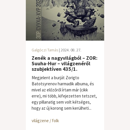
Galgóczi Tamás
| 2024. 08. 27.
Zenék a nagyvilágból – ZOR:
Suuha-Hur – világzenéről
szubjektíven 435/1.
Megjelent a burját Zorigto
Batotsyrenov harmadik albuma, és
mivel az előzőről írtam már (cikk
erre), mi több, kifejezetten tetszet,
egy pillanatig sem volt kétséges,
hogy az új korong sem kerülheti...
világzene / folk