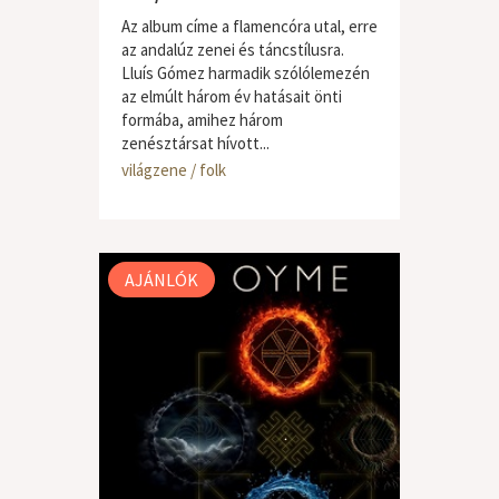
Az album címe a flamencóra utal, erre
az andalúz zenei és táncstílusra.
Lluís Gómez harmadik szólólemezén
az elmúlt három év hatásait önti
formába, amihez három
zenésztársat hívott...
világzene / folk
AJÁNLÓK