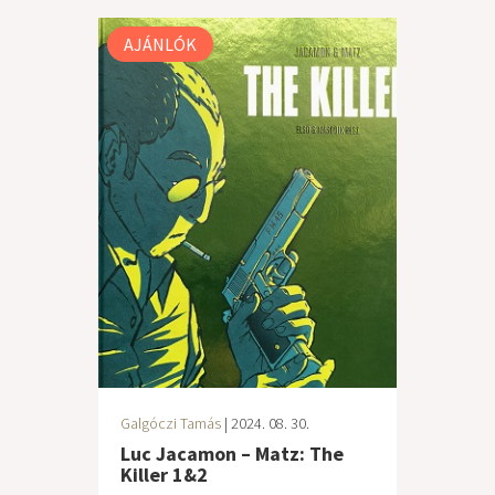
AJÁNLÓK
Galgóczi Tamás
| 2024. 08. 30.
Luc Jacamon – Matz: The
Killer 1&2