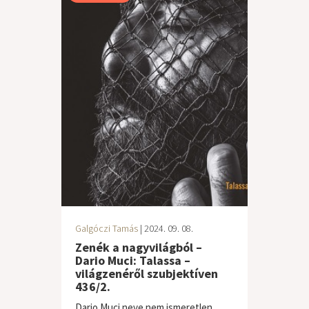
Galgóczi Tamás
| 2024. 09. 08.
Zenék a nagyvilágból –
Dario Muci: Talassa –
világzenéről szubjektíven
436/2.
Dario Muci neve nem ismeretlen