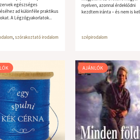
zervek egészséges
nyelven, azonnal érdeklődni
séhez ad különféle praktikus
kezdtem iránta – és nem is kell
okat. A Légzőgyakorlatok...
odalom
,
szórakoztató irodalom
szépirodalom
LÓK
AJÁNLÓK