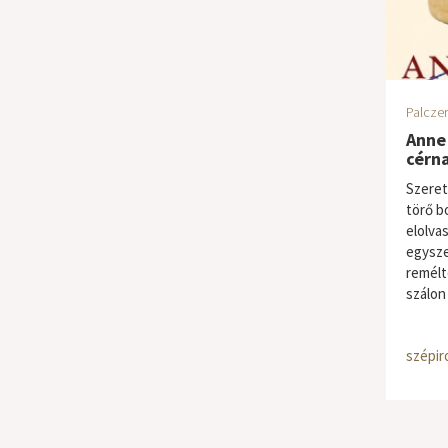
Palczer
Anne 
cérn
Szeret
törő b
elolva
egysze
remélt
szálon
szépir