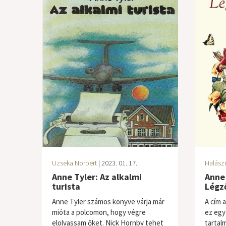
Uzseka Norbert
| 2023. 01. 17.
Halász
Anne Tyler: Az alkalmi
Anne 
turista
Légz
Anne Tyler számos könyve várja már
A cím 
mióta a polcomon, hogy végre
ez egy
elolvassam őket. Nick Hornby tehet
tartal