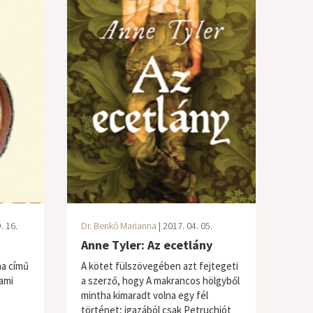
. 16.
Dr. Benkő Marianna
| 2017. 04. 05.
Anne Tyler: Az ecetlány
na című
A kötet fülszövegében azt fejtegeti
ami
a szerző, hogy A makrancos hölgyből
mintha kimaradt volna egy fél
történet; igazából csak Petruchiót