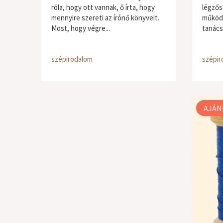
róla, hogy ott vannak, ő írta, hogy
légzős
mennyire szereti az írónő könyveit.
működé
Most, hogy végre...
tanács
szépirodalom
szépir
AJÁN