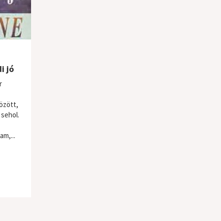
i jó
r
özött,
 sehol.
m,...