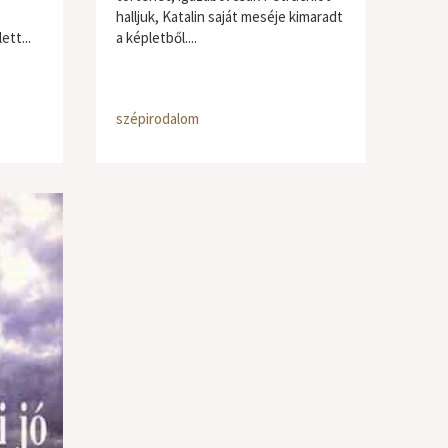
halljuk, Katalin saját meséje kimaradt
ett...
a képletből....
szépirodalom