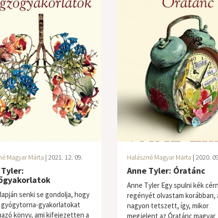
né Magyar Márta
| 2021. 12. 09.
Halászné Magyar Márta
| 2020. 09
Tyler:
Anne Tyler: Óratánc
őgyakorlatok
Anne Tyler Egy spulni kék cér
alapján senki se gondolja, hogy
regényét olvastam korábban, 
 gyógytorna-gyakorlatokat
nagyon tetszett, így, mikor
mazó könyv, ami kifejezetten a
megjelent az Óratánc magyar