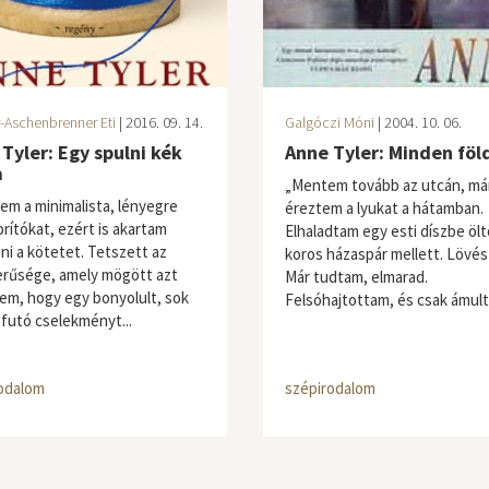
-Aschenbrenner Eti
| 2016. 09. 14.
Galgóczi Móni
| 2004. 10. 06.
Tyler: Egy spulni kék
Anne Tyler: Minden föld
a
„Mentem tovább az utcán, má
em a minimalista, lényegre
éreztem a lyukat a hátamban.
orítókat, ezért is akartam
Elhaladtam egy esti díszbe ölt
sni a kötetet. Tetszett az
koros házaspár mellett. Lövés
rűsége, amely mögött azt
Már tudtam, elmarad.
em, hogy egy bonyolult, sok
Felsóhajtottam, és csak ámulta
 futó cselekményt...
odalom
szépirodalom