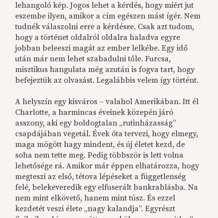
lehangoló kép. Jogos lehet a kérdés, hogy miért jut
eszembe ilyen, amikor a cím egészen mást ígér. Nem
tudnék válaszolni erre a kérdésre. Csak azt tudom,
hogy a történet oldalról oldalra haladva egyre
jobban beleeszi magát az ember lelkébe. Egy idő
után már nem lehet szabadulni tőle. Furcsa,
misztikus hangulata még azután is fogva tart, hogy
befejeztük az olvasást. Legalábbis velem így történt.
A helyszín egy kisváros – valahol Amerikában. Itt él
Charlotte, a harmincas éveinek közepén járó
asszony, aki egy boldogtalan „rutinházasság”
csapdájában vegetál. Évek óta tervezi, hogy elmegy,
maga mögött hagy mindent, és új életet kezd, de
soha nem tette meg. Pedig többször is lett volna
lehetősége rá. Amikor már éppen elhatározza, hogy
megteszi az első, tétova lépéseket a függetlenség
felé, belekeveredik egy elfuserált bankrablásba. Na
nem mint elkövető, hanem mint túsz. És ezzel
kezdetét veszi élete „nagy kalandja”. Egyrészt