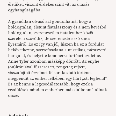
életüket, viszont érdekes színt vitt az utazás
egyhangúságába.
A gyanútlan olvasó azt gondolhatná, hogy a
boldogtalan, életunt fiatalasszony és a nem kevésbé
boldogtalan, szerencsétlen fiatalember között
szerelem szövődik, de szerencsére szó sincs
ilyesmiről. És ez így van jól, hiszen ha ez a fordulat
bekövetkezne, szertefoszlana a misztikus, páraszerű
hangulat, és helyette kommersz történet születne.
Anne Tyler azonban másképp döntött. Az enyhe
(ön)iróniával fűszerezett, rengeteg rejtett,
visszafojtott érzelmet felsorakoztató történet
megpendít az ember lelkében egy húrt „ott legbelül”.
És az benne a legcsodálatosabb, hogy ezek a
rezdülések minden emberben más dallammá állnak
össze.