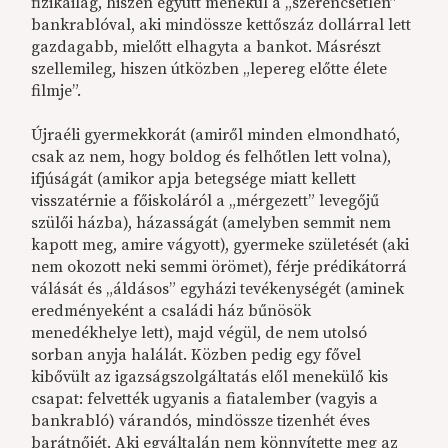
fizikailag, hiszen együtt menekül a „szerencsétlen”
bankrablóval, aki mindössze kettőszáz dollárral lett
gazdagabb, mielőtt elhagyta a bankot. Másrészt
szellemileg, hiszen útközben „lepereg előtte élete
filmje”.
Újraéli gyermekkorát (amiről minden elmondható,
csak az nem, hogy boldog és felhőtlen lett volna),
ifjúságát (amikor apja betegsége miatt kellett
visszatérnie a főiskoláról a „mérgezett” levegőjű
szülői házba), házasságát (amelyben semmit nem
kapott meg, amire vágyott), gyermeke születését (aki
nem okozott neki semmi örömet), férje prédikátorrá
válását és „áldásos” egyházi tevékenységét (aminek
eredményeként a családi ház bűnösök
menedékhelye lett), majd végül, de nem utolsó
sorban anyja halálát. Közben pedig egy fővel
kibővült az igazságszolgáltatás elől menekülő kis
csapat: felvették ugyanis a fiatalember (vagyis a
bankrabló) várandós, mindössze tizenhét éves
barátnőjét. Aki egyáltalán nem könnyítette meg az