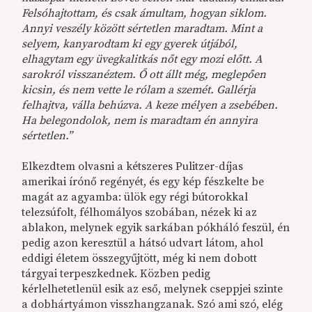
Felsóhajtottam, és csak ámultam, hogyan siklom.
Annyi veszély között sértetlen maradtam. Mint a
selyem, kanyarodtam ki egy gyerek útjából,
elhagytam egy üvegkalitkás nőt egy mozi előtt. A
sarokról visszanéztem. Ő ott állt még, meglepően
kicsin, és nem vette le rólam a szemét. Gallérja
felhajtva, válla behúzva. A keze mélyen a zsebében.
Ha belegondolok, nem is maradtam én annyira
sértetlen.”
Elkezdtem olvasni a kétszeres Pulitzer-díjas
amerikai írónő regényét, és egy kép fészkelte be
magát az agyamba: ülök egy régi bútorokkal
telezsúfolt, félhomályos szobában, nézek ki az
ablakon, melynek egyik sarkában pókháló feszül, én
pedig azon keresztül a hátsó udvart látom, ahol
eddigi életem összegyűjtött, még ki nem dobott
tárgyai terpeszkednek. Közben pedig
kérlelhetetlenül esik az eső, melynek cseppjei szinte
a dobhártyámon visszhangzanak. Szó ami szó, elég