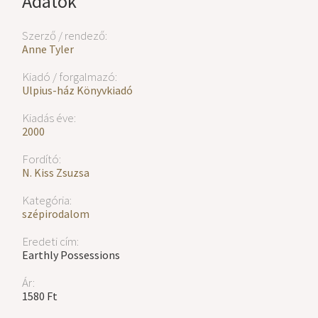
Adatok
Szerző / rendező:
Anne Tyler
Kiadó / forgalmazó:
Ulpius-ház Könyvkiadó
Kiadás éve:
2000
Fordító:
N. Kiss Zsuzsa
Kategória:
szépirodalom
Eredeti cím:
Earthly Possessions
Ár:
1580 Ft