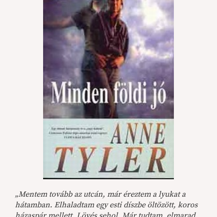
„Mentem tovább az utcán, már éreztem a lyukat a
hátamban. Elhaladtam egy esti díszbe öltözött, koros
házaspár mellett. Lövés sehol. Már tudtam, elmarad.