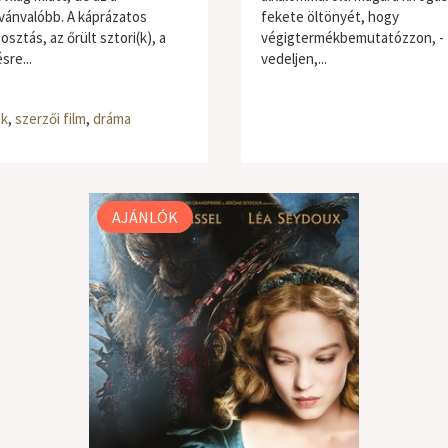
lvánvalóbb. A káprázatos
fekete öltönyét, hogy
sztás, az őrült sztori(k), a
végigtermékbemutatózzon, -
sre...
vedeljen,...
ék
,
szerzői film
,
dráma
AJÁNLÓK