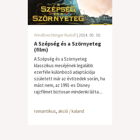
Windbrechtinger Rudolf
| 2014. 05. 30.
A Szépség és a Szörnyeteg
(film)
A Szépség és a Szörnyeteg
klasszikus meséjének legalább
ezerféle különböző adaptációja
született már az évtizedek során, ha
mást nem, az 1991-es Disney
rajzfilmet biztosan mindenki látta....
romantikus
,
akció / kaland