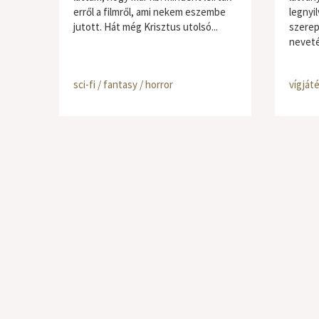
erről a filmről, ami nekem eszembe
legnyi
jutott. Hát még Krisztus utolsó...
szerepo
neveté
sci-fi / fantasy / horror
vígját