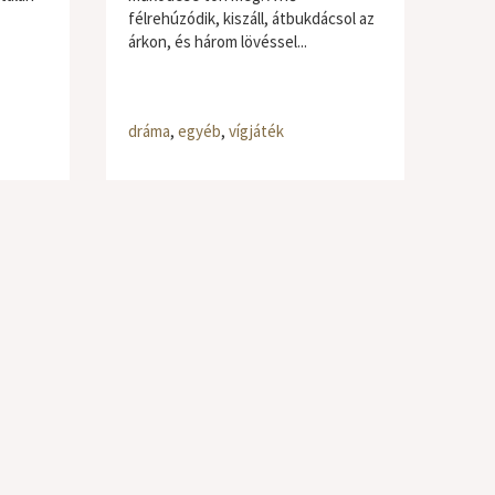
félrehúzódik, kiszáll, átbukdácsol az
árkon, és három lövéssel...
dráma
,
egyéb
,
vígjáték