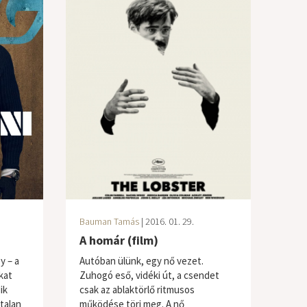
Bauman Tamás
| 2016. 01. 29.
A homár (film)
y – a
Autóban ülünk, egy nő vezet.
kat
Zuhogó eső, vidéki út, a csendet
ik
csak az ablaktörlő ritmusos
talan
működése töri meg. A nő