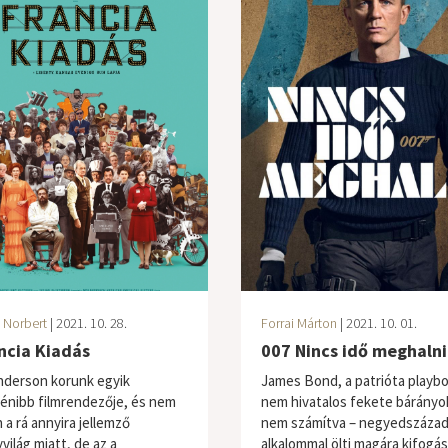
 Norbert
| 2021. 10. 28.
Forrai Márton
| 2021. 10. 01.
ncia Kiadás
007 Nincs idő meghalni
derson korunk egyik
James Bond, a patrióta playbo
énibb filmrendezője, és nem
nem hivatalos fekete bárányo
 a rá annyira jellemző
nem számítva – negyedszázad
világ miatt, de az a
alkalommal ölti magára kifogás