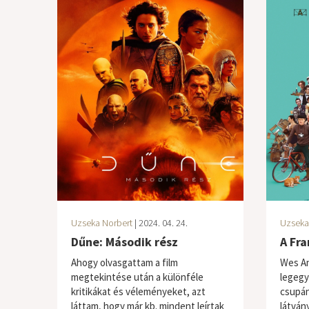
Uzseka Norbert
| 2024. 04. 24.
Uzseka
Dűne: Második rész
A Fra
Ahogy olvasgattam a film
Wes An
megtekintése után a különféle
legegy
kritikákat és véleményeket, azt
csupán
láttam, hogy már kb. mindent leírtak
látvány