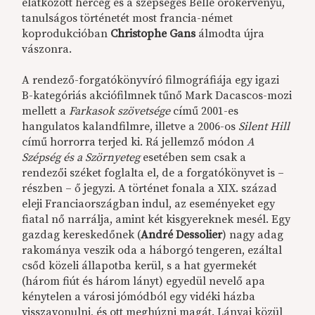
elátkozott herceg és a szépséges Belle örökérvényű,
tanulságos történetét most francia-német
koprodukcióban
Christophe Gans
álmodta újra
vászonra.
A rendező-forgatókönyvíró filmográfiája egy igazi
B-kategóriás akciófilmnek tűnő Mark Dacascos-mozi
mellett a
Farkasok szövetsége
című 2001-es
hangulatos kalandfilmre, illetve a 2006-os
Silent Hill
című horrorra terjed ki. Rá jellemző módon
A
Szépség és a Szörnyeteg
esetében sem csak a
rendezői széket foglalta el, de a forgatókönyvet is –
részben – ő jegyzi. A történet fonala a XIX. század
eleji Franciaországban indul, az eseményeket egy
fiatal nő narrálja, amint két kisgyereknek mesél. Egy
gazdag kereskedőnek (
André Dessolier
) nagy adag
rakománya veszik oda a háborgó tengeren, ezáltal
csőd közeli állapotba kerül, s a hat gyermekét
(három fiút és három lányt) egyedül nevelő apa
kénytelen a városi jómódból egy vidéki házba
visszavonulni, és ott meghúzni magát. Lányai közül