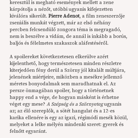
keresztül is megható események mellett a zene
kárpótolja a nézőt, utóbbi ugyanis kifejezetten
kiválóra sikerült.
Pierre Adenot
, a film zeneszerzője
zseniális munkát végzett, már az első néhány
percben felcsendülő zongora téma is megragadó,
nem is beszélve a vidám, de annál is inkább a borús,
baljós és félelmetes szakaszok aláfestéséről.
A spoilereket következetesen elkerülve azért
kijelenthető, hogy természetesen minden részletre
kiterjedően fény derül a Szörny jól kitalált múltjára,
jelenének miértjeire, miközben a mesékre jellemző
méretes bonyodalmak sem maradhatnak el. Az
persze önmagában spoiler, hogy a történetnek
happy end a vége, de hogyan másként is érhetne
véget egy mese?
A Szépség és a Szörnyeteg
ugyanis
az; az élő szereplők, a sötét hangulat és a 12-es
karika ellenére is egy az igazi, régimódi mesék közül,
melyeket a lelke mélyén mindenki szeret: gyerek és
felnőtt egyaránt.