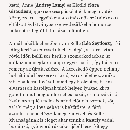
kettő, Anne (
Audrey Lamy
) és Klotild (
Sara
Giraudeau
) igazi sorscsapásként élik meg a vidéki
környezetet – egyébként a színésznők szándékosan
eltúlzott és látványos szenvedésükkel a humoros
pillanatok legfőbb forrásai a filmben.
Annál inkább elemében van Belle (
Léa Seydoux
), aki
főleg kertészkedéssel üti el az idejét, s akire aztán
rövid időn belül sor kerül a szomorkodásban is:
időközben megkerül apjuk egyik hajója, így hát van
remény az újrakezdésre. A kereskedő éppen néhány
holmit indul beszerezni az új városi élethez, amikor
viharba kerül lovával, majd egy titokzatos, baljós,
elvarázsolt kastélynak tűnő helyen lyukad ki: itt
gondtalanul megtömheti éhes hasát, és a bevásárló
listán szereplő tételek is mind előtte hevernek, sőt,
valaki még a lova sebeit is bekötözte. A férfi
azonban nem elégszik meg ennyivel, és Belle
kívánságának is eleget akar tenni: a kastély vadul
burjánzó, gyönyörű rózsakertjéből leszakít egy