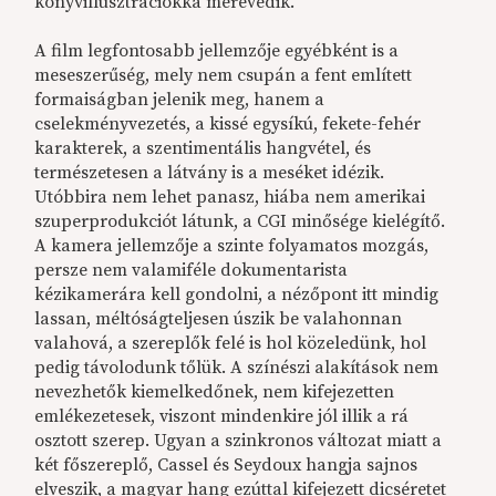
könyvillusztrációkká merevedik.
A film legfontosabb jellemzője egyébként is a
meseszerűség, mely nem csupán a fent említett
formaiságban jelenik meg, hanem a
cselekményvezetés, a kissé egysíkú, fekete-fehér
karakterek, a szentimentális hangvétel, és
természetesen a látvány is a meséket idézik.
Utóbbira nem lehet panasz, hiába nem amerikai
szuperprodukciót látunk, a CGI minősége kielégítő.
A kamera jellemzője a szinte folyamatos mozgás,
persze nem valamiféle dokumentarista
kézikamerára kell gondolni, a nézőpont itt mindig
lassan, méltóságteljesen úszik be valahonnan
valahová, a szereplők felé is hol közeledünk, hol
pedig távolodunk tőlük. A színészi alakítások nem
nevezhetők kiemelkedőnek, nem kifejezetten
emlékezetesek, viszont mindenkire jól illik a rá
osztott szerep. Ugyan a szinkronos változat miatt a
két főszereplő, Cassel és Seydoux hangja sajnos
elveszik, a magyar hang ezúttal kifejezett dicséretet