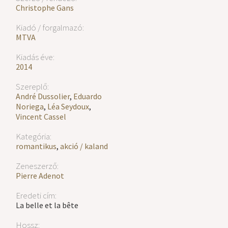
Christophe Gans
Kiadó / forgalmazó:
MTVA
Kiadás éve:
2014
Szereplő:
André Dussolier
,
Eduardo
Noriega
,
Léa Seydoux
,
Vincent Cassel
Kategória:
romantikus
,
akció / kaland
Zeneszerző:
Pierre Adenot
Eredeti cím:
La belle et la bête
Hossz: