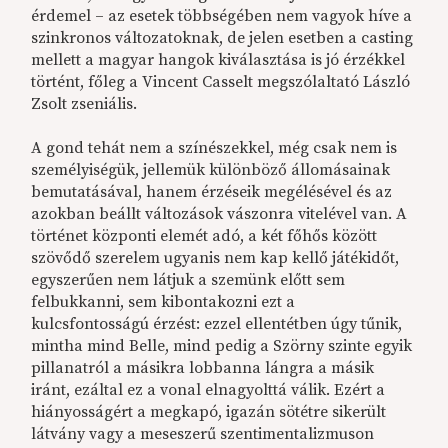
érdemel – az esetek többségében nem vagyok híve a
szinkronos változatoknak, de jelen esetben a casting
mellett a magyar hangok kiválasztása is jó érzékkel
történt, főleg a Vincent Casselt megszólaltató László
Zsolt zseniális.
A gond tehát nem a színészekkel, még csak nem is
személyiségük, jellemük különböző állomásainak
bemutatásával, hanem érzéseik megélésével és az
azokban beállt változások vászonra vitelével van. A
történet központi elemét adó, a két főhős között
szövődő szerelem ugyanis nem kap kellő játékidőt,
egyszerűen nem látjuk a szemünk előtt sem
felbukkanni, sem kibontakozni ezt a
kulcsfontosságú érzést: ezzel ellentétben úgy tűnik,
mintha mind Belle, mind pedig a Szörny szinte egyik
pillanatról a másikra lobbanna lángra a másik
iránt, ezáltal ez a vonal elnagyolttá válik. Ezért a
hiányosságért a megkapó, igazán sötétre sikerült
látvány vagy a meseszerű szentimentalizmuson