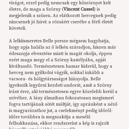
virágot, ezzel pedig nemcsak egy kőszörnyet kelt
életre, de maga a Szörny (
Vincent Cassel
) is
megjelenik a színen. Az elátkozott hercegnek pedig
nincsenek jó hírei: a rózsáért cserébe a férfi életét
követeli.
A lelkiismeretes Belle persze mégsem hagyhatja,
hogy apja halála az ő lelkén száradjon, hiszen már
édesanyja elvesztése miatt is magát okolja, éppen
ezért maga megy el a Szörny kastélyába, apját
kiváltandó. Természetesen hamar kiderül, hogy a
herceg nem gyilkolni vágyik, sokkal inkább a
vacsora- és hölgytársaságot hiányolja. Belle
igyekszik legyűrni kezdeti undorát, amit a Szörny
iránt érez, aki természetesen egyre közelebb kerül a
szívéhez. A lány álmaiban fokozatosan megismeri
fogva tartójának sötét múltját, így apránként a néző
is magyarázathoz jut, a cselekményt pedig időről-
időre továbbra is megszakítja a mesélő
felbukkanása, ekkor rendszerint a kép is rajzolt