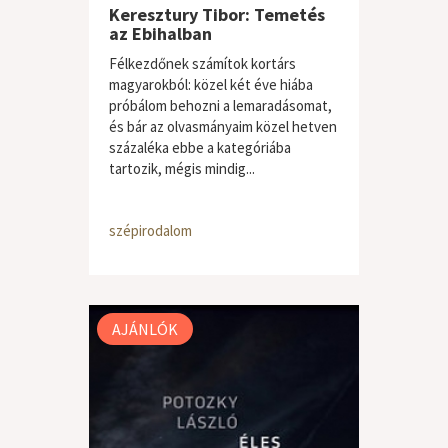
Keresztury Tibor: Temetés
az Ebihalban
Félkezdőnek számítok kortárs
magyarokból: közel két éve hiába
próbálom behozni a lemaradásomat,
és bár az olvasmányaim közel hetven
százaléka ebbe a kategóriába
tartozik, mégis mindig...
szépirodalom
AJÁNLÓK