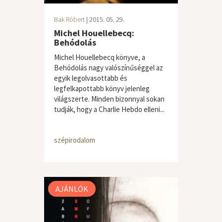
Bak Róbert
| 2015. 05. 29.
Michel Houellebecq:
Behódolás
Michel Houellebecq könyve, a
Behódolás nagy valószínűséggel az
egyik legolvasottabb és
legfelkapottabb könyv jelenleg
világszerte. Minden bizonnyal sokan
tudják, hogy a Charlie Hebdo elleni...
szépirodalom
AJÁNLÓK