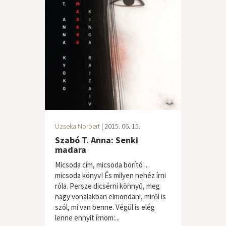
Uzseka Norbert
| 2015. 06. 15.
Szabó T. Anna: Senki
madara
Micsoda cím, micsoda borító…
micsoda könyv! És milyen nehéz írni
róla. Persze dicsérni könnyű, meg
nagy vonalakban elmondani, miről is
szól, mi van benne. Végül is elég
lenne ennyit írnom:...