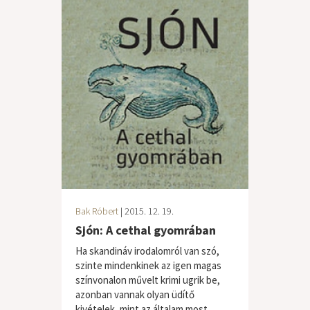
Bak Róbert
| 2015. 12. 19.
Sjón: A cethal gyomrában
Ha skandináv irodalomról van szó,
szinte mindenkinek az igen magas
színvonalon művelt krimi ugrik be,
azonban vannak olyan üdítő
kivételek, mint az általam most