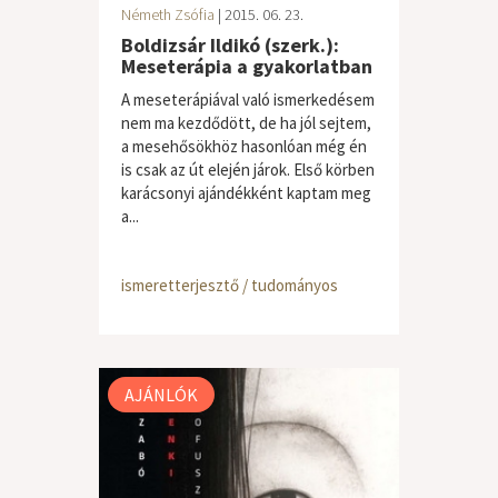
Németh Zsófia
| 2015. 06. 23.
Boldizsár Ildikó (szerk.):
Meseterápia a gyakorlatban
A meseterápiával való ismerkedésem
nem ma kezdődött, de ha jól sejtem,
a mesehősökhöz hasonlóan még én
is csak az út elején járok. Első körben
karácsonyi ajándékként kaptam meg
a...
ismeretterjesztő / tudományos
AJÁNLÓK