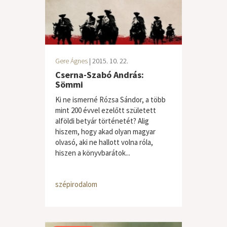
Gere Ágnes
| 2015. 10. 22.
Cserna-Szabó András:
Sömmi
Ki ne ismerné Rózsa Sándor, a több
mint 200 évvel ezelőtt született
alföldi betyár történetét? Alig
hiszem, hogy akad olyan magyar
olvasó, aki ne hallott volna róla,
hiszen a könyvbarátok...
szépirodalom