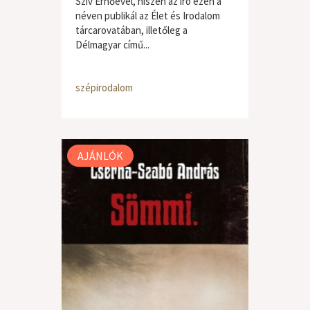
Szív Ernőével, hiszen az író ezen a
néven publikál az Élet és Irodalom
tárcarovatában, illetőleg a
Délmagyar című...
szépirodalom
AJÁNLÓK