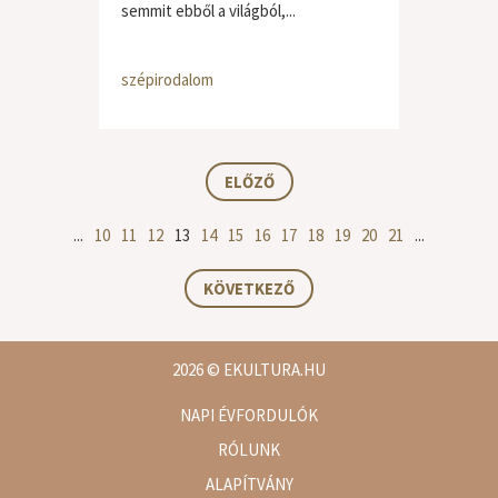
semmit ebből a világból,...
szépirodalom
ELŐZŐ
...
10
11
12
13
14
15
16
17
18
19
20
21
...
KÖVETKEZŐ
2026
© EKULTURA.HU
NAPI ÉVFORDULÓK
RÓLUNK
ALAPÍTVÁNY