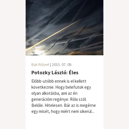
Bak Róbert
| 2015. 07. 09.
Potozky László: Éles
Előbb-utóbb ennek is el kellett
következnie. Hogy belefutok egy
olyan alkotásba, ami az én
generációm regénye. Róla szól.
Belőle. Hitelesen. Bár az is megérne
egy misét, hogy miért nem sikerül...