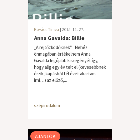
Kovács Tímea
| 2015. 11. 27.
Anna Gavalda: Billie
„A rejtőzködőknek” Nehéz
önmagában értékelnem Anna
Gavalda legújabb kisregényét így,
hogy alig egy év telt el (kevesebbnek
érzik, kapásból fél évet akartam
írni…) az előző,...
szépirodalom
AJÁNLÓK