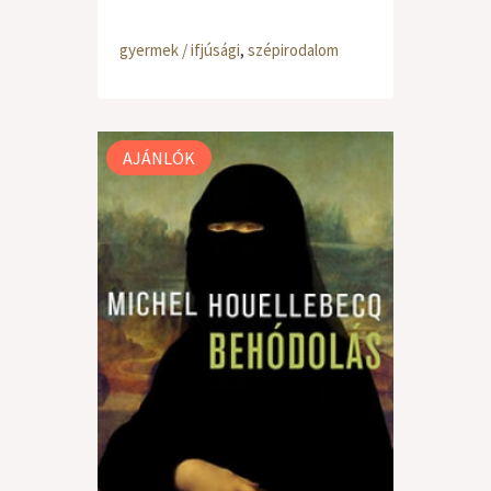
gyermek / ifjúsági
,
szépirodalom
AJÁNLÓK