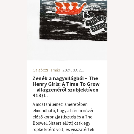
Galgóczi Tamás
| 2024. 03. 21.
Zenék a nagyvilágból – The
Henry Girls: A Time To Grow
– világzenéről szubjektíven
413/1.
A mostani lemez ismeretében
elmondható, hogy a három nővér
előző korongja (tisztelgés a The
Boswell Sisters előtt) csak egy
röpke kitérő volt, és visszatértek