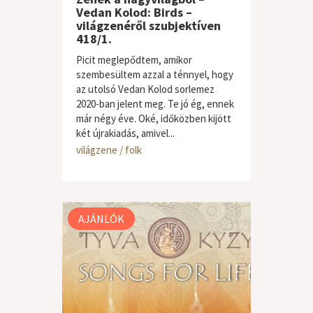
Vedan Kolod: Birds –
világzenéről szubjektíven
418/1.
Picit meglepődtem, amikor
szembesültem azzal a ténnyel, hogy
az utolsó Vedan Kolod sorlemez
2020-ban jelent meg. Te jó ég, ennek
már négy éve. Oké, időközben kijött
két újrakiadás, amivel...
világzene / folk
AJÁNLÓK