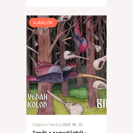
AJÁNLÓK
Galgóczi Tamás
| 2024. 04. 26.
Zenék a nagyvilágból –