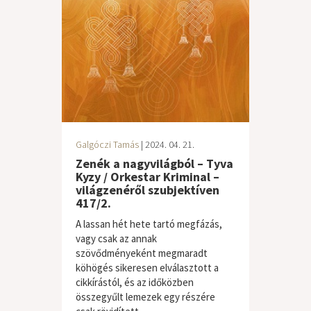
Galgóczi Tamás
| 2024. 04. 21.
Zenék a nagyvilágból – Tyva
Kyzy / Orkestar Kriminal –
világzenéről szubjektíven
417/2.
A lassan hét hete tartó megfázás,
vagy csak az annak
szövődményeként megmaradt
köhögés sikeresen elválasztott a
cikkírástól, és az időközben
összegyűlt lemezek egy részére