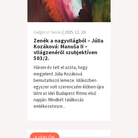
Galgóczi Tamás
| 2025. 12. 20.
Zenék a nagyvilágból – Júlia
Kozáková: Manuša II –
világzenéről szubjektíven
503/2.
Három év telt el azóta, hogy
megjelent Júlia Kozáková
bemutatkozó lemeze. Időközben
egyszer volt szerencsém élőben újra
látni az idei Budapest Ritmo első
napján. Mindkét találkozás
emlékezetesre...
világzene / folk
AJÁNLÓK