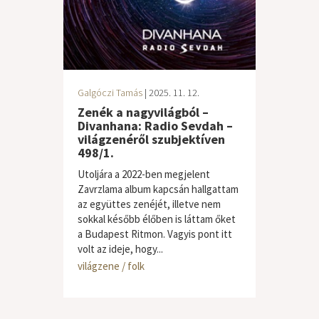
Galgóczi Tamás
| 2025. 11. 12.
Zenék a nagyvilágból –
Divanhana: Radio Sevdah –
világzenéről szubjektíven
498/1.
Utoljára a 2022-ben megjelent
Zavrzlama album kapcsán hallgattam
az együttes zenéjét, illetve nem
sokkal később élőben is láttam őket
a Budapest Ritmon. Vagyis pont itt
volt az ideje, hogy...
világzene / folk