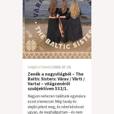
Galgóczi Tamás
| 2026. 07. 10.
Zenék a nagyvilágból – The
Baltic Sisters: Värav / Vārti /
Vartai – világzenéről
szubjektíven 532/1.
Nagyon nehezen találtunk egymásra
ezzel a lemezzel. Még tavaly év
elején jelent meg, és némi késéssel
ugyan, de meghallgattam – és nem