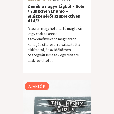
Zenék a nagyvilágból – Sole
/ Yungchen Lhamo –
világzenéről szubjektíven
414/2.
A lassan négy hete tartó megfázás,
vagy csak az annak
szövődményeként megmaradt
köhögés sikeresen elválasztott a
cikkírástól, és az időközben
összegyűlt lemezek egy részére
csak rövidített...
világzene / folk
AJÁNLÓK