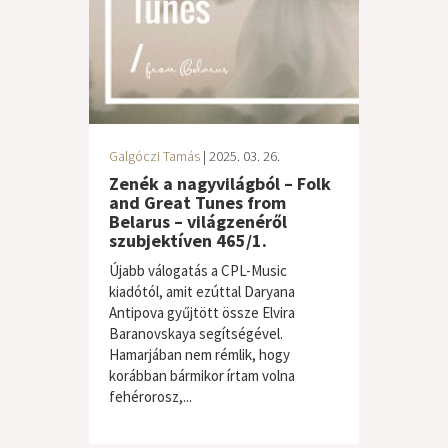
Galgóczi Tamás
| 2025. 03. 26.
Zenék a nagyvilágból – Folk
and Great Tunes from
Belarus – világzenéről
szubjektíven 465/1.
Újabb válogatás a CPL-Music
kiadótól, amit ezúttal Daryana
Antipova gyűjtött össze Elvira
Baranovskaya segítségével.
Hamarjában nem rémlik, hogy
korábban bármikor írtam volna
fehérorosz,...
világzene / folk