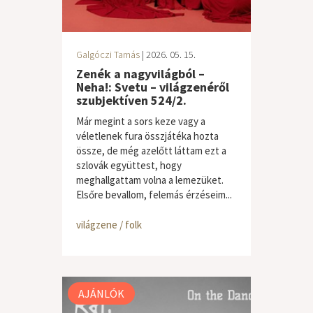
Galgóczi Tamás
| 2026. 05. 15.
Zenék a nagyvilágból –
Neha!: Svetu – világzenéről
szubjektíven 524/2.
Már megint a sors keze vagy a
véletlenek fura összjátéka hozta
össze, de még azelőtt láttam ezt a
szlovák együttest, hogy
meghallgattam volna a lemezüket.
Elsőre bevallom, felemás érzéseim...
világzene / folk
AJÁNLÓK