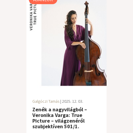
Galgóczi Tamás
| 2025. 12. 03.
Zenék a nagyvilágból –
Veronika Varga: True
Picture – világzenéről
szubjektíven 501/1.