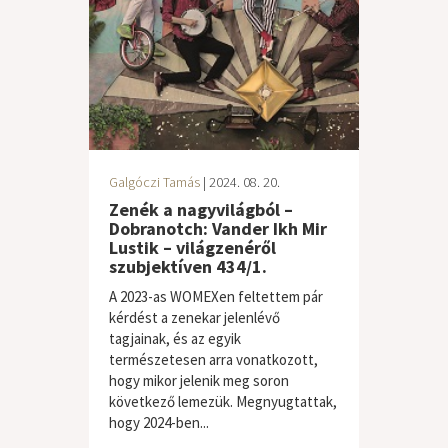
Galgóczi Tamás
| 2024. 08. 20.
Zenék a nagyvilágból –
Dobranotch: Vander Ikh Mir
Lustik – világzenéről
szubjektíven 434/1.
A 2023-as WOMEXen feltettem pár
kérdést a zenekar jelenlévő
tagjainak, és az egyik
természetesen arra vonatkozott,
hogy mikor jelenik meg soron
következő lemezük. Megnyugtattak,
hogy 2024-ben...
világzene / folk