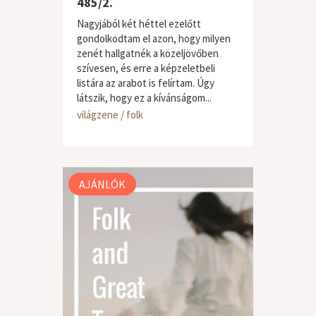
485/2.
Nagyjából két héttel ezelőtt
gondolkodtam el azon, hogy milyen
zenét hallgatnék a közeljövőben
szívesen, és erre a képzeletbeli
listára az arabot is felírtam. Úgy
látszik, hogy ez a kívánságom...
világzene / folk
AJÁNLÓK