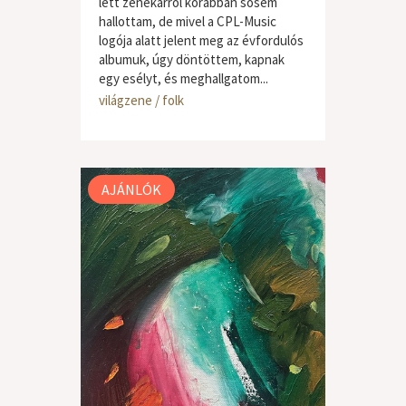
lett zenekarról korábban sosem
hallottam, de mivel a CPL-Music
logója alatt jelent meg az évfordulós
albumuk, úgy döntöttem, kapnak
egy esélyt, és meghallgatom...
világzene / folk
AJÁNLÓK