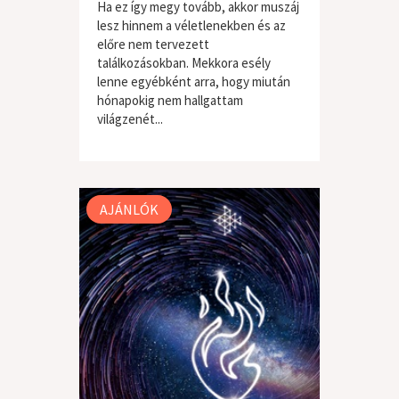
Ha ez így megy tovább, akkor muszáj
lesz hinnem a véletlenekben és az
előre nem tervezett
találkozásokban. Mekkora esély
lenne egyébként arra, hogy miután
hónapokig nem hallgattam
világzenét...
világzene / folk
AJÁNLÓK