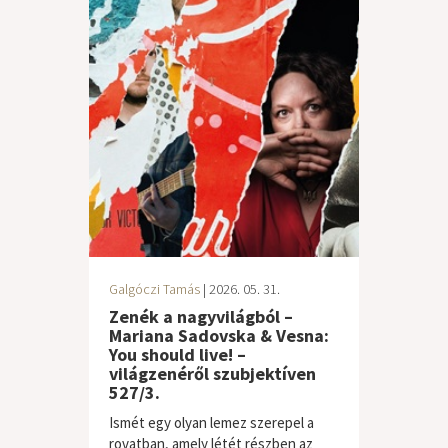
Galgóczi Tamás
| 2026. 05. 31.
Zenék a nagyvilágból –
Mariana Sadovska & Vesna:
You should live! –
világzenéről szubjektíven
527/3.
Ismét egy olyan lemez szerepel a
rovatban, amely létét részben az