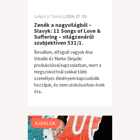
Galgóczi Tamás
| 2026. 07. 03.
Zenék a nagyvilágból –
Slavyk: 11 Songs of Love &
Suffering – világzenéről
szubjektíven 531/1.
Bevallom, elfogult vagyok Ana
Vrbaški és Marko Dinjaški
produkcióival kapcsolatban, mert a
megszokottnál sokkal több
személyes élményem kapcsolódik
hozzájuk, és nem utolsósorban évek
óta...
világzene / folk
AJÁNLÓK