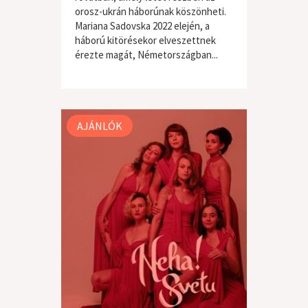
orosz-ukrán háborúnak köszönheti.
Mariana Sadovska 2022 elején, a
háború kitörésekor elveszettnek
érezte magát, Németországban...
világzene / folk
AJÁNLÓK