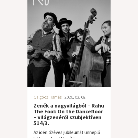
Galgóczi Tamás
| 2026. 03. 08.
Zenék a nagyvilágból – Rahu
The Fool: On the Dancefloor
– világzenéről szubjektíven
514/3.
Az idén tízéves jubileumát ünneplő