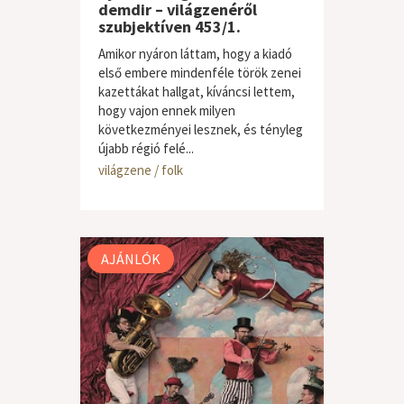
demdir – világzenéről
szubjektíven 453/1.
Amikor nyáron láttam, hogy a kiadó
első embere mindenféle török zenei
kazettákat hallgat, kíváncsi lettem,
hogy vajon ennek milyen
következményei lesznek, és tényleg
újabb régió felé...
világzene / folk
AJÁNLÓK