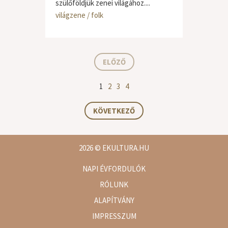
szülőföldjük zenei világához....
világzene / folk
ELŐZŐ
1
2
3
4
KÖVETKEZŐ
2026
© EKULTURA.HU
NAPI ÉVFORDULÓK
RÓLUNK
ALAPÍTVÁNY
IMPRESSZUM