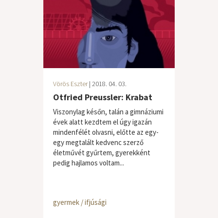
Vörös Eszter
| 2018. 04. 03.
Otfried Preussler: Krabat
Viszonylag későn, talán a gimnáziumi
évek alatt kezdtem el úgy igazán
mindenfélét olvasni, előtte az egy-
egy megtalált kedvenc szerző
életművét gyűrtem, gyerekként
pedig hajlamos voltam...
gyermek / ifjúsági