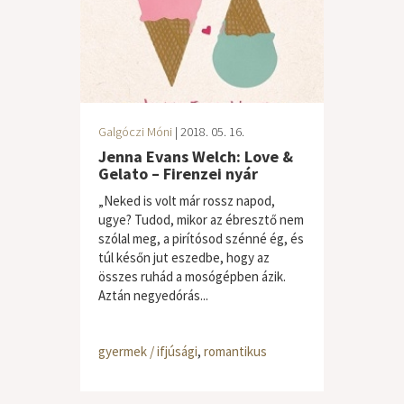
Galgóczi Móni
| 2018. 05. 16.
Jenna Evans Welch: Love &
Gelato – Firenzei nyár
„Neked is volt már rossz napod,
ugye? Tudod, mikor az ébresztő nem
szólal meg, a pirítósod szénné ég, és
túl későn jut eszedbe, hogy az
összes ruhád a mosógépben ázik.
Aztán negyedórás...
gyermek / ifjúsági
,
romantikus