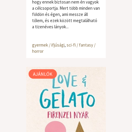
hogy ennek biztosan nem én vagyok
a célcsoportja. Mert több minden van
földön és égen, ami messze áll
tőlem, és ezek között megtalálható
a tizenéves lányok...
gyermek / ifjúsági
,
sci-fi / fantasy /
horror
AJÁNLÓK