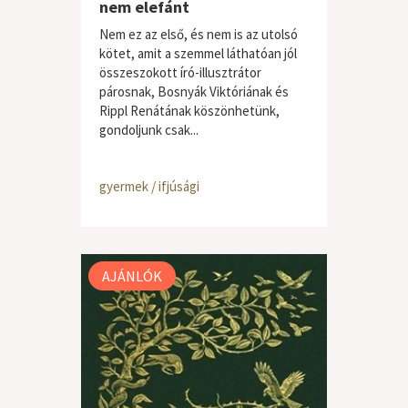
nem elefánt
Nem ez az első, és nem is az utolsó
kötet, amit a szemmel láthatóan jól
összeszokott író-illusztrátor
párosnak, Bosnyák Viktóriának és
Rippl Renátának köszönhetünk,
gondoljunk csak...
gyermek / ifjúsági
AJÁNLÓK