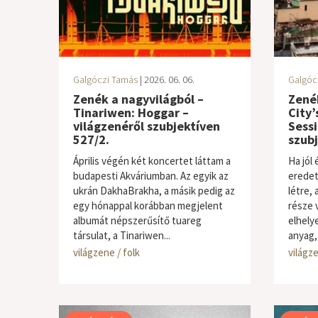
Galgóczi Tamás
| 2026. 06. 06.
Galgóc
Zenék a nagyvilágból –
Zenék
Tinariwen: Hoggar –
City’
világzenéről szubjektíven
Sessi
527/2.
szubj
Április végén két koncertet láttam a
Ha jól 
budapesti Akváriumban. Az egyik az
eredet
ukrán DakhaBrakha, a másik pedig az
létre, 
egy hónappal korábban megjelent
része 
albumát népszerűsítő tuareg
elhely
társulat, a Tinariwen...
anyag,.
világzene / folk
világze