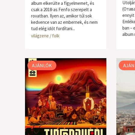
Utoljá
album elkerülte a figyelmemet, és
(Отава
csak a 2018-as Fenfo szerepelt a
ennyit 
rovatban. Ilyen az, amikor túl sok
Emléke
kedvence van az embernek, és nem
ban – 
tud elég időt fordítani...
album 
világzene / folk
világze
AJÁNLÓK
AJÁN