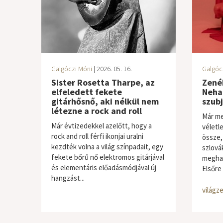
Galgóczi Móni
| 2026. 05. 16.
Galgóc
Sister Rosetta Tharpe, az
Zenék
elfeledett fekete
Neha!
gitárhősnő, aki nélkül nem
szubj
létezne a rock and roll
Már me
Már évtizedekkel azelőtt, hogy a
véletl
rock and roll férfi ikonjai uralni
össze,
kezdték volna a világ színpadait, egy
szlová
fekete bőrű nő elektromos gitárjával
meghal
és elementáris előadásmódjával új
Elsőre
hangzást...
világze