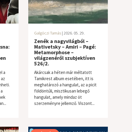
Galgóczi Tamás
| 2026. 05. 29.
Zenék a nagyvilágból –
sna:
Mativetsky – Amiri – Pagé:
Metamorphose –
ven
világzenéről szubjektíven
526/2.
l a
Akárcsak a héten már méltatott
 az
Tamikrest album esetében, itt is
heti.
meghatározó a hangulat, az a picit
 a
földöntúli, misztikusan lebegő
nek
hangulat, amely mindaz öt
n...
szerzeményre jellemző. Viszont...
világzene / folk