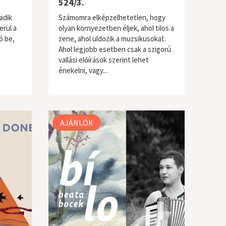
524/3.
adik
Számomra elképzelhetetlen, hogy
erül a
olyan környezetben éljek, ahol tilos a
ó be,
zene, ahol üldözik a muzsikusokat.
Ahol legjobb esetben csak a szigorú
vallási előírások szerint lehet
énekelni, vagy...
világzene / folk
AJÁNLÓK