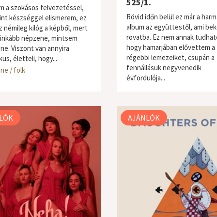
525/1.
 a szokásos felvezetéssel,
Rövid időn belül ez már a harm
int készséggel elismerem, ez
album az együttestől, ami bek
z némileg kilóg a képből, mert
rovatba. Ez nem annak tudhat
 inkább népzene, mintsem
hogy hamarjában elővettem a
ene. Viszont van annyira
régebbi lemezeiket, csupán a
us, életteli, hogy...
fennállásuk negyvenedik
ne / folk
világzene / folk
évfordulója...
LÓK
AJÁNLÓK