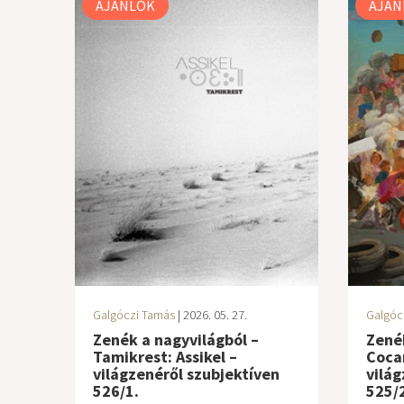
AJÁNLÓK
AJÁN
Galgóczi Tamás
| 2026. 05. 27.
Galgóc
Zenék a nagyvilágból –
Zenék
Tamikrest: Assikel –
Cocan
világzenéről szubjektíven
világ
526/1.
525/2