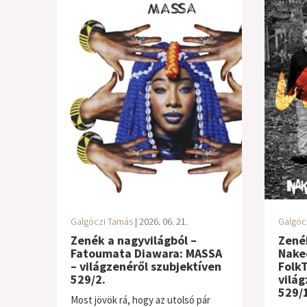
Galgóczi Tamás
| 2026. 06. 21.
Galgóc
Zenék a nagyvilágból –
Zenék
Fatoumata Diawara: MASSA
Nake
– világzenéről szubjektíven
FolkT
529/2.
világ
529/1
Most jövök rá, hogy az utolsó pár