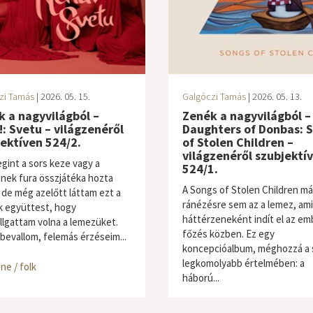
zi Tamás
| 2026. 05. 15.
Galgóczi Tamás
| 2026. 05. 13.
 a nagyvilágból –
Zenék a nagyvilágból –
: Svetu – világzenéről
Daughters of Donbas: 
ektíven 524/2.
of Stolen Children –
világzenéről szubjektí
gint a sors keze vagy a
524/1.
enek fura összjátéka hozta
A Songs of Stolen Children má
 de még azelőtt láttam ezt a
ránézésre sem az a lemez, ami
k együttest, hogy
háttérzeneként indít el az em
lgattam volna a lemezüket.
főzés közben. Ez egy
 bevallom, felemás érzéseim...
koncepcióalbum, méghozzá a 
legkomolyabb értelmében: a
ne / folk
világzene / folk
háború...