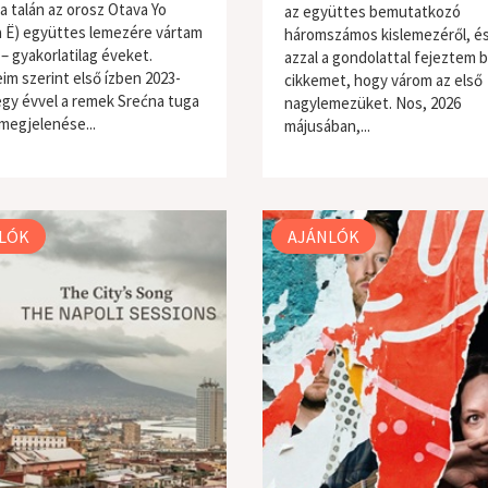
ra talán az orosz Otava Yo
az együttes bemutatkozó
 Ё) együttes lemezére vártam
háromszámos kislemezéről, és
– gyakorlatilag éveket.
azzal a gondolattal fejeztem b
im szerint első ízben 2023-
cikkemet, hogy várom az első
egy évvel a remek Srećna tuga
nagylemezüket. Nos, 2026
megjelenése...
májusában,...
ne / folk
világzene / folk
LÓK
AJÁNLÓK