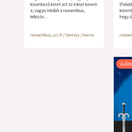
következő kötet azt az irányt követi-
(Felold
e, vagyis inkább a romantikus,
köteté
lelkizős...
hogy ú
romantikus
,
sci-fi / fantasy / horror
romant
AJÁN