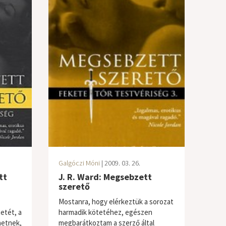
Galgóczi Móni
| 2009. 03. 26.
tt
J. R. Ward: Megsebzett
szerető
Mostanra, hogy elérkeztük a sorozat
etét, a
harmadik kötetéhez, egészen
hetnek,
megbarátkoztam a szerző által