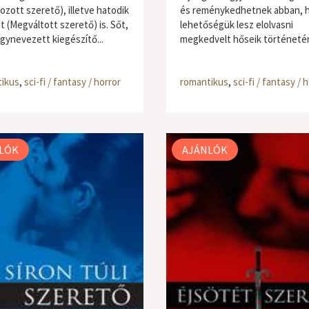
ozott szerető), illetve hatodik
és reménykedhetnek abban, 
t (Megváltott szerető) is. Sőt,
lehetőségük lesz elolvasni
gynevezett kiegészítő...
megkedvelt hőseik történetén
ikus
,
sci-fi / fantasy / horror
romantikus
,
sci-fi / fantasy / 
LÓK
AJÁNLÓK