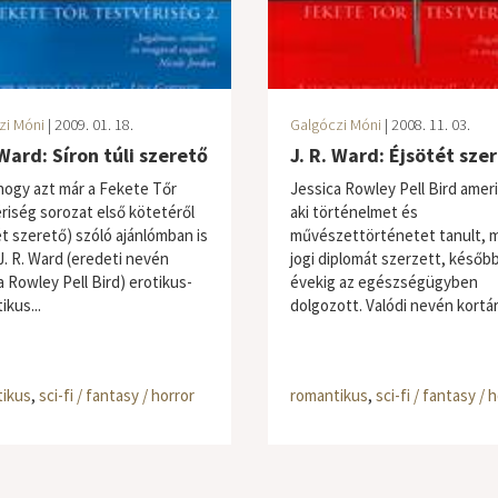
zi Móni
| 2009. 01. 18.
Galgóczi Móni
| 2008. 11. 03.
 Ward: Síron túli szerető
J. R. Ward: Éjsötét sze
hogy azt már a Fekete Tőr
Jessica Rowley Pell Bird amerik
riség sorozat első kötetéről
aki történelmet és
ét szerető) szóló ajánlómban is
művészettörténetet tanult, 
J. R. Ward (eredeti nevén
jogi diplomát szerzett, későb
a Rowley Pell Bird) erotikus-
évekig az egészségügyben
ikus...
dolgozott. Valódi nevén kortárs
ikus
,
sci-fi / fantasy / horror
romantikus
,
sci-fi / fantasy / 