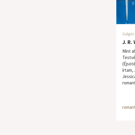
Galgóc
J. R.
Mint a
Testvé
(Éjsöt
írtam, 
Jessic
romant
romant