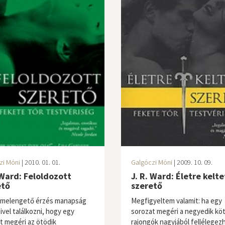
zi Móni
| 2010. 01. 01.
Galgóczi Móni
| 2009. 10. 09.
 Ward: Feloldozott
J. R. Ward: Életre kelte
ető
szerető
 melengető érzés manapság
Megfigyeltem valamit: ha egy
ivel találkozni, hogy egy
sorozat megéri a negyedik köt
t megéri az ötödik
rajongók nagyjából fellélegez