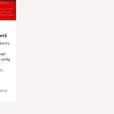
rető
ai író,
majd
b pedig
...
horror