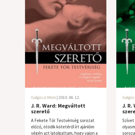
Galgóczi Móni
| 2010. 06. 12.
Galgóc
J. R. Ward: Megváltott
J. R.
szerető
szer
A Fekete Tőr Testvériség sorozat
Szívet
előző, ötödik kötetéről írt ajánlóm
olyasm
végén azt latolgattam, hogy vajon a
soroza