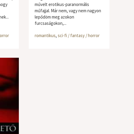
hogy
művelt erotikus-paranormális
műfajjal. Már nem, vagy nem nagyon
ek...
lepődöm meg azokon
furcsaságokon,...
horror
romantikus
,
sci-fi / fantasy / horror