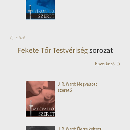
Előző
Fekete Tőr Testvériség
sorozat
Következő
J. R. Ward: Megváltott
szerető
J. R. Ward: Életre keltett