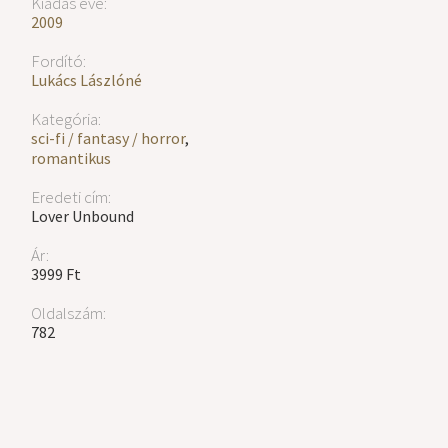
Kiadás éve:
2009
Fordító:
Lukács Lászlóné
Kategória:
sci-fi / fantasy / horror
,
romantikus
Eredeti cím:
Lover Unbound
Ár:
3999 Ft
Oldalszám:
782