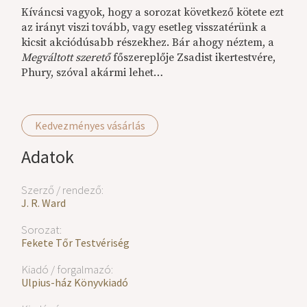
Kíváncsi vagyok, hogy a sorozat következő kötete ezt
az irányt viszi tovább, vagy esetleg visszatérünk a
kicsit akciódúsabb részekhez. Bár ahogy néztem, a
Megváltott szerető
főszereplője Zsadist ikertestvére,
Phury, szóval akármi lehet…
Kedvezményes vásárlás
Adatok
Szerző / rendező:
J. R. Ward
Sorozat:
Fekete Tőr Testvériség
Kiadó / forgalmazó:
Ulpius-ház Könyvkiadó