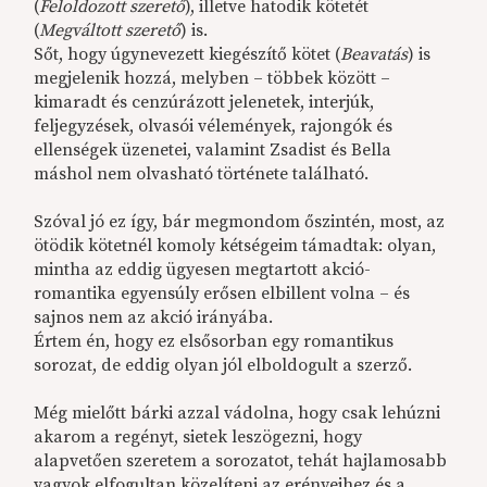
(
Feloldozott szerető
), illetve hatodik kötetét
(
Megváltott szerető
) is.
Sőt, hogy úgynevezett kiegészítő kötet (
Beavatás
) is
megjelenik hozzá, melyben – többek között –
kimaradt és cenzúrázott jelenetek, interjúk,
feljegyzések, olvasói vélemények, rajongók és
ellenségek üzenetei, valamint Zsadist és Bella
máshol nem olvasható története található.
Szóval jó ez így, bár megmondom őszintén, most, az
ötödik kötetnél komoly kétségeim támadtak: olyan,
mintha az eddig ügyesen megtartott akció-
romantika egyensúly erősen elbillent volna – és
sajnos nem az akció irányába.
Értem én, hogy ez elsősorban egy romantikus
sorozat, de eddig olyan jól elboldogult a szerző.
Még mielőtt bárki azzal vádolna, hogy csak lehúzni
akarom a regényt, sietek leszögezni, hogy
alapvetően szeretem a sorozatot, tehát hajlamosabb
vagyok elfogultan közelíteni az erényeihez és a