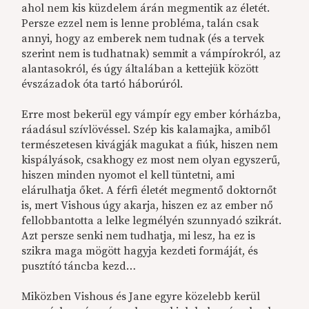
ahol nem kis küzdelem árán megmentik az életét.
Persze ezzel nem is lenne probléma, talán csak
annyi, hogy az emberek nem tudnak (és a tervek
szerint nem is tudhatnak) semmit a vámpírokról, az
alantasokról, és úgy általában a kettejük között
évszázadok óta tartó háborúról.
Erre most bekerül egy vámpír egy ember kórházba,
ráadásul szívlövéssel. Szép kis kalamajka, amiből
természetesen kivágják magukat a fiúk, hiszen nem
kispályások, csakhogy ez most nem olyan egyszerű,
hiszen minden nyomot el kell tüntetni, ami
elárulhatja őket. A férfi életét megmentő doktornőt
is, mert Vishous úgy akarja, hiszen ez az ember nő
fellobbantotta a lelke legmélyén szunnyadó szikrát.
Azt persze senki nem tudhatja, mi lesz, ha ez is
szikra maga mögött hagyja kezdeti formáját, és
pusztító táncba kezd…
Miközben Vishous és Jane egyre közelebb kerül