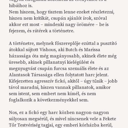
hibáihoz is.
Nem hiszem, hogy tisztem lenne ezeket részletezni,
hiszen nem kritikát, csupán ajánlót írok, szóval
akkor ezt most – mindenki nagy örömére – be is
fejezem, és rátérek a történetre.
A történetre, melynek főszereplője ezúttal a pusztító
átokkal sújtott Vishous, aki Butch és Marissa
házassága óta még magányosabb, akinek élete még
üresebb, akinek pillanatnyi kielégülést és
megnyugvást csupán furcsa szexuális élete és az
Alantasok Társasága ellen folytatott harc jelent.
Kifejezetten agresszív fickó, akitől – úgy tűnik – jobb
távol maradni, hiszen vannak pillanatok, amikor
sem istent, sem embert nem kímél, és nem
foglalkozik a következményekkel sem.
Nos, ez a fickó egy harc közben nagyon-nagyon
súlyosan megsérül, és mivel nincsenek vele a Fekete
Tőr Testvériség tagjai, egy emberi kórházba kerül,