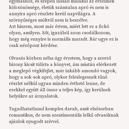
egymáshoz, és szépen lassan kialakul az érzelmek
kölcsönössége, életük számtalan apró és nem is
annyira apró részlete kerül napvilágra. A
szörnyűséges múltról nem is beszélve.
Azt hiszem, most már értem, miért lett ez a fickó
olyan, amilyen. Sőt, igazából azon csodálkozom,
hogy még ennyire is normális maradt. Bár ugye ez is
csak nézőpont kérdése.
Olvasás közben néha úgy érzetem, hogy a szerző
bizony kicsit túlírta a könyvet, ám miután elérkezett
a meglepő végkifejlet, már inkább amondó vagyok,
hogy a sok-sok apró, olykor feleslegesnek tűnő
részlet nélkül ugyan minden érthető lenne, de
ezekkel együtt áll össze a teljes kép, így kerülnek
helyükre az árnyalatok.
Tagadhatatlanul komplex darab, amit elsősorban
romantikus, de nem szentimentális lelkű olvasóknak
ajánlok nyugodt szívvel.