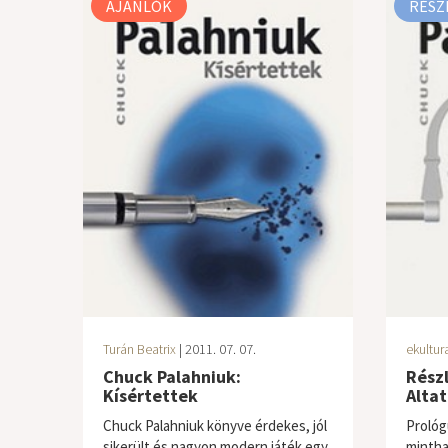
AJÁNLÓK
RÉSZ
Turán Beatrix
| 2011. 07. 07.
ekultur
Chuck Palahniuk:
Részl
Kísértettek
Alta
Chuck Palahniuk könyve érdekes, jól
Prológ
sikerült és nagyon modern játék egy
mintha