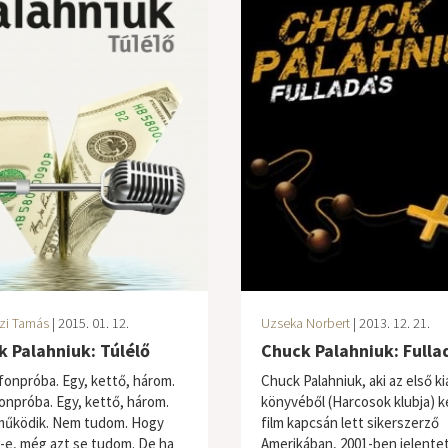
zi Tamás
| 2015. 01. 12.
Uzseka Norbert
| 2013. 12. 21.
 Palahniuk: Túlélő
Chuck Palahniuk: Fulla
fonpróba. Egy, kettő, három.
Chuck Palahniuk, aki az első k
onpróba. Egy, kettő, három.
könyvéből (Harcosok klubja) k
működik. Nem tudom. Hogy
film kapcsán lett sikerszerző
z-e, még azt se tudom. De ha
Amerikában, 2001-ben jelente