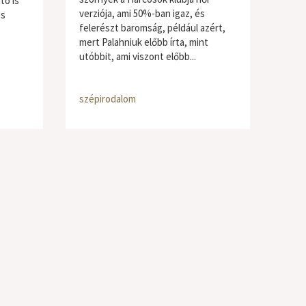
tó is
verziója, ami 50%-ban igaz, és
és
felerészt baromság, például azért,
mert Palahniuk előbb írta, mint
utóbbit, ami viszont előbb...
szépirodalom