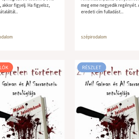
, akkor figyelj. Ha figyelsz,
meg eme negyedik regényét. 
találtál...
eredeti cím fulladást...
odalom
szépirodalom
LÓK
RÉSZLET