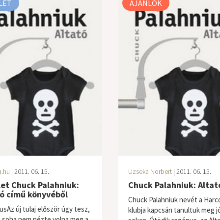
LET
AJÁNLÓK
a.hu
| 2011. 06. 15.
Uzseka Norbert
| 2011. 06. 15.
et Chuck Palahniuk:
Chuck Palahniuk: Altat
tó című könyvéből
Chuck Palahniuk nevét a Harc
usAz új tulaj először úgy tesz,
klubja kapcsán tanultuk meg j
 soha nem nézte volna meg a