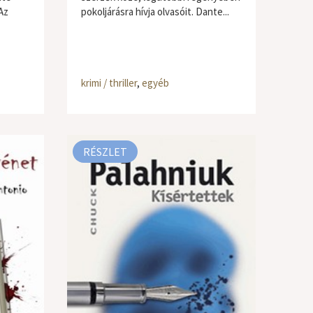
Az
pokoljárásra hívja olvasóit. Dante...
krimi / thriller
,
egyéb
RÉSZLET