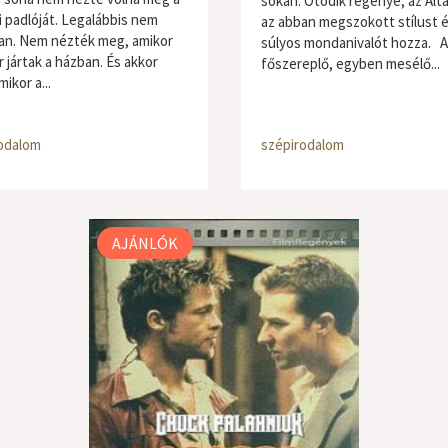
sokan. Ötödik regénye, az Alta
i padlóját. Legalábbis nem
az abban megszokott stílust 
an. Nem nézték meg, amikor
súlyos mondanivalót hozza. A
 jártak a házban. És akkor
főszereplő, egyben mesélő...
ikor a...
odalom
szépirodalom
AJÁNLÓK