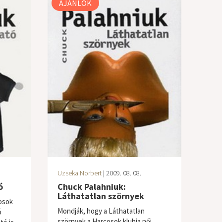
AJÁNLÓK
Uzseka Norbert
| 2009. 08. 08.
ó
Chuck Palahniuk:
Láthatatlan szörnyek
osok
Mondják, hogy a Láthatatlan
ó
szörnyek a Harcosok klubja női