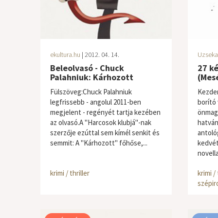
ekultura.hu
| 2012. 04. 14.
Uzseka
Beleolvasó - Chuck
27 k
Palahniuk: Kárhozott
(Mes
Fülszöveg:Chuck Palahniuk
Kezdem
legfrissebb - angolul 2011-ben
borító
megjelent - regényét tartja kezében
önmagá
az olvasó.A "Harcosok klubjá"-nak
hatván
szerzője ezúttal sem kímél senkit és
antológ
semmit: A "Kárhozott" főhőse,...
kedvét,
novella
krimi / thriller
krimi / 
szépir