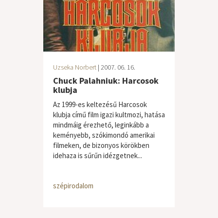
Uzseka Norbert
| 2007. 06. 16.
Chuck Palahniuk: Harcosok
klubja
Az 1999-es keltezésű Harcosok
klubja című film igazi kultmozi, hatása
mindmáig érezhető, leginkább a
keményebb, szókimondó amerikai
filmeken, de bizonyos körökben
idehaza is sűrűn idézgetnek...
szépirodalom