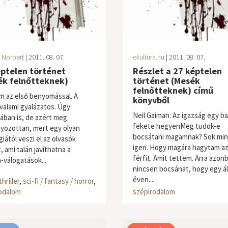
 Norbert
| 2011. 08. 07.
ekultura.hu
| 2011. 08. 07.
éptelen történet
Részlet a 27 képtelen
ék felnőtteknek)
történet (Mesék
felnőtteknek) című
 az első benyomással. A
könyvből
 valami gyalázatos. Úgy
Neil Gaiman: Az igazság egy ba
ban is, de azért meg
fekete hegyenMeg tudok-e
yozottan, mert egy olyan
bocsátani magamnak? Sok mi
iától veszi el az olvasók
igen. Hogy magára hagytam az
 ami talán javíthatna a
férfit. Amit tettem. Arra azon
-válogatások...
nincsen bocsánat, hogy egy ál
éven...
thriller
,
sci-fi / fantasy / horror
,
krimi / thriller
,
sci-fi / fantasy /
odalom
szépirodalom