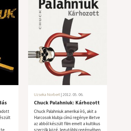
Uzseka Norbert
| 2012. 05. 06.
dás
Chuck Palahniuk: Kárhozott
iadott
Chuck Palahniuk amerikai író, akit a
észült
Harcosok klubja című regénye illetve
az abból készült film emelt a kultikus
tte
szerzők közé, legutóbbi regényében