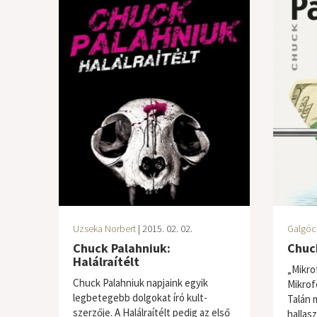
Uzseka Norbert
| 2015. 02. 02.
Galgóc
Chuck Palahniuk:
Chuck
Halálraítélt
„Mikro
Chuck Palahniuk napjaink egyik
Mikrof
legbetegebb dolgokat író kult-
Talán 
szerzője. A Halálraítélt pedig az első
hallas