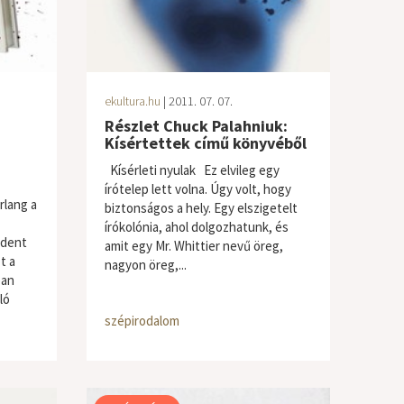
ekultura.hu
| 2011. 07. 07.
Részlet Chuck Palahniuk:
Kísértettek című könyvéből
Kísérleti nyulak Ez elvileg egy
írótelep lett volna. Úgy volt, hogy
rlang a
biztonságos a hely. Egy elszigetelt
írókolónia, ahol dolgozhatunk, és
ndent
amit egy Mr. Whittier nevű öreg,
t a
nagyon öreg,...
ban
ló
 horror
,
szépirodalom