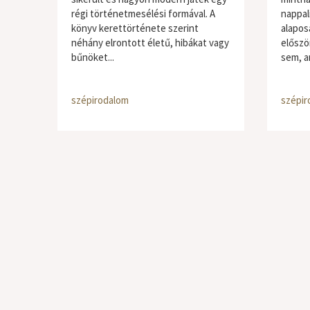
régi történetmesélési formával. A
nappal
könyv kerettörténete szerint
alapos
néhány elrontott életű, hibákat vagy
először
bűnöket...
sem, am
szépirodalom
szépir