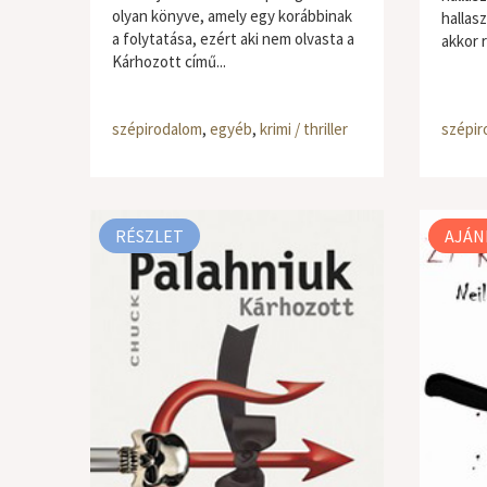
olyan könyve, amely egy korábbinak
hallasz
a folytatása, ezért aki nem olvasta a
akkor rá
Kárhozott című...
szépirodalom
,
egyéb
,
krimi / thriller
szépir
RÉSZLET
AJÁN