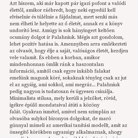
Azt hiszem, aki már kapott pár igazi pofont a valódi
élettől, amikor ráébredt, hogy neki egyedül kell
elviselnie és túlélnie a fájdalmat, mert senki más
nem élheti le helyette az ő életét, annak ez a könyv
undorító lesz. Amúgy is sok hányingert keltően
ocsmány dolgot ír Palahniuk. Mégis azt gondolom,
lehet pozitív hatása is. Amennyiben arra emlékezteti
az olvasót, hogy élje a saját, valóságos életét, kezdjen
vele valamit. És ebben a korban, amikor
mindenhonnan ömlik ránk a haszontalan
információ, amitől csak egyre inkább falakat
emelünk magunk köré, sokaknak tényleg csak az jut
el az agyáig, ami sokkol, ami megráz... Palahniuk
pedig nagyon is tudatosan és ügyesen csinálja.
Minimalista stílusa, mely kerüli a jelzőket, rövid,
igékre épülő mondataival átüti a közöny
falát. Gyakran ismétel, amivel nem szimplán az
olvasóba sulykol bizonyos dolgokat, de maró
gúnnyal mímeli az amerikai tanítási modellt, amit az
önsegítő körökben ugyanúgy alkalmaznak, ahogy