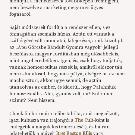
mondjuk a menedzserek továbbképző tréningjein,
nem beszélve a marketing megannyi ügyes
fogásáról.
Saját módszereit fordítja a rendszer ellen, s ez
önmagában zseniális húzás. Aztán ott vannak a
szállóigévé vált mondatai, kifejezései, amik közül pl.
az „Apu Görcsbe Rándult Gyomra vagyok” jellegű
beszólások magyar fordításban még ütősebbek is,
mint angol eredetiben. Igen, és, csak hogy tudjátok,
vannak homoerotikus részek is, amikről először tán
nem is tudatosul, hogy mi a pálya, elvégre ha ez nem
macho sztori, akkor ugye semmi, de aztán
utánaolvas az ember, és kiderül, hogy Palahniuk
homoszexuális. Aha, gyanús volt, mi? Különben
számít? Nem hiszem.
Chuck fiú baromira telibe találta, amit megcélzott,
igazi kultusza van (rajongói a
The Cult
-ként is
emlegetik a maguk kis tömörülését), és bátran
odatehetjük a műveit
Bret Easton Ellis
vagy