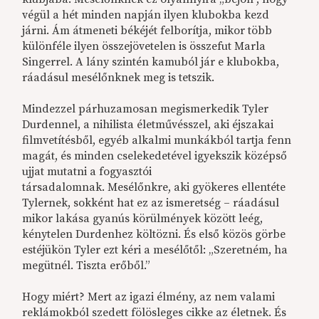
végül a hét minden napján ilyen klubokba kezd
járni. Ám átmeneti békéjét felborítja, mikor több
különféle ilyen összejövetelen is összefut Marla
Singerrel. A lány szintén kamuból jár e klubokba,
ráadásul mesélőnknek meg is tetszik.
Mindezzel párhuzamosan megismerkedik Tyler
Durdennel, a nihilista életművésszel, aki éjszakai
filmvetítésből, egyéb alkalmi munkákból tartja fenn
magát, és minden cselekedetével igyekszik középső
ujjat mutatni a fogyasztói
társadalomnak. Mesélőnkre, aki gyökeres ellentéte
Tylernek, sokként hat ez az ismeretség – ráadásul
mikor lakása gyanús körülmények között leég,
kénytelen Durdenhez költözni. És első közös görbe
estéjükön Tyler ezt kéri a mesélőtől: „Szeretném, ha
megütnél. Tiszta erőből.”
Hogy miért? Mert az igazi élmény, az nem valami
reklámokból szedett fölösleges cikke az életnek. És