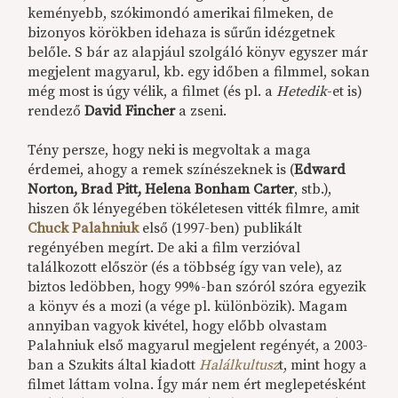
keményebb, szókimondó amerikai filmeken, de
bizonyos körökben idehaza is sűrűn idézgetnek
belőle. S bár az alapjául szolgáló könyv egyszer már
megjelent magyarul, kb. egy időben a filmmel, sokan
még most is úgy vélik, a filmet (és pl. a
Hetedik
-et is)
rendező
David Fincher
a zseni.
Tény persze, hogy neki is megvoltak a maga
érdemei, ahogy a remek színészeknek is (
Edward
Norton, Brad Pitt, Helena Bonham Carter
, stb.),
hiszen ők lényegében tökéletesen vitték filmre, amit
Chuck Palahniuk
első (1997-ben) publikált
regényében megírt. De aki a film verzióval
találkozott először (és a többség így van vele), az
biztos ledöbben, hogy 99%-ban szóról szóra egyezik
a könyv és a mozi (a vége pl. különbözik). Magam
annyiban vagyok kivétel, hogy előbb olvastam
Palahniuk első magyarul megjelent regényét, a 2003-
ban a Szukits által kiadott
Halálkultusz
t, mint hogy a
filmet láttam volna. Így már nem ért meglepetésként