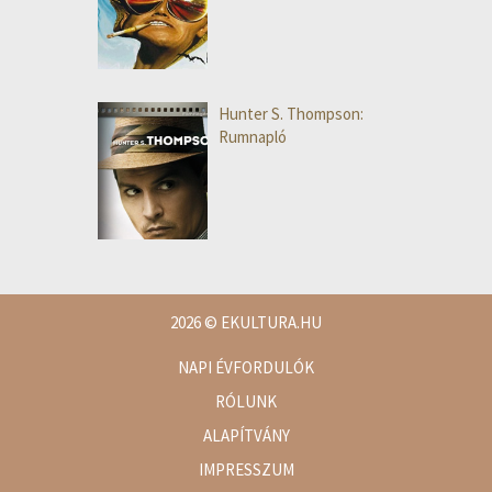
Hunter S. Thompson:
Rumnapló
2026
© EKULTURA.HU
NAPI ÉVFORDULÓK
RÓLUNK
ALAPÍTVÁNY
IMPRESSZUM