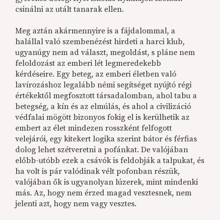
csinálni az utált tanarak ellen.
Meg aztán akármennyire is a fájdalommal, a
halállal való szembenézést hirdeti a harci klub,
ugyanúgy nem ad választ, megoldást, s pláne nem
feloldozást az emberi lét legmeredekebb
kérdéseire. Egy beteg, az emberi életben való
lavírozáshoz legalább némi segítséget nyújtó régi
értékektől megfosztott társadalomban, ahol tabu a
betegség, a kín és az elmúlás, és ahol a civilizáció
védfalai mögött bizonyos fokig el is kerülhetik az
embert az élet mindezen rosszként felfogott
velejárói, egy kitekert logika szerint bátor és férfias
dolog lehet szétveretni a pofánkat. De valójában
előbb-utóbb ezek a csávók is feldobják a talpukat, és
ha volt is pár valódinak vélt pofonban részük,
valójában ők is ugyanolyan lúzerek, mint mindenki
más. Az, hogy nem érzed magad vesztesnek, nem
jelenti azt, hogy nem vagy vesztes.