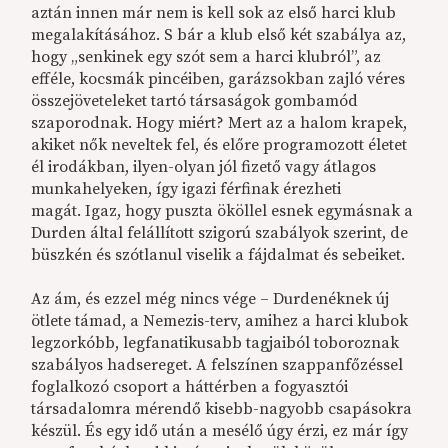
aztán innen már nem is kell sok az első harci klub
megalakításához. S bár a klub első két szabálya az,
hogy „senkinek egy szót sem a harci klubról”, az
efféle, kocsmák pincéiben, garázsokban zajló véres
összejöveteleket tartó társaságok gombamód
szaporodnak. Hogy miért? Mert az a halom krapek,
akiket nők neveltek fel, és előre programozott életet
él irodákban, ilyen-olyan jól fizető vagy átlagos
munkahelyeken, így igazi férfinak érezheti
magát. Igaz, hogy puszta ököllel esnek egymásnak a
Durden által felállított szigorú szabályok szerint, de
büszkén és szótlanul viselik a fájdalmat és sebeiket.
Az ám, és ezzel még nincs vége – Durdenéknek új
ötlete támad, a Nemezis-terv, amihez a harci klubok
legzorkóbb, legfanatikusabb tagjaiból toboroznak
szabályos hadsereget. A felszínen szappanfőzéssel
foglalkozó csoport a háttérben a fogyasztói
társadalomra mérendő kisebb-nagyobb csapásokra
készül. És egy idő után a mesélő úgy érzi, ez már így