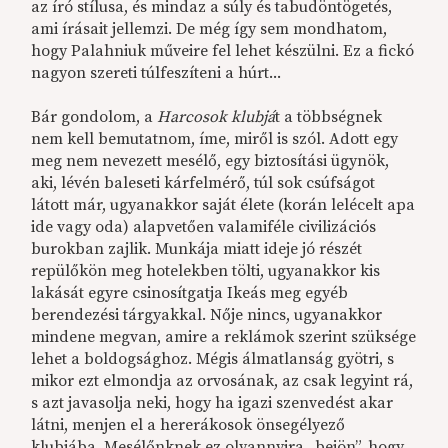
az író stílusa, és mindaz a súly és tabudöntögetés,
ami írásait jellemzi. De még így sem mondhatom,
hogy Palahniuk műveire fel lehet készülni. Ez a fickó
nagyon szereti túlfeszíteni a húrt...
Bár gondolom, a
Harcosok klubjá
t a többségnek
nem kell bemutatnom, íme, miről is szól. Adott egy
meg nem nevezett mesélő, egy biztosítási ügynök,
aki, lévén baleseti kárfelmérő, túl sok csúfságot
látott már, ugyanakkor saját élete (korán lelécelt apa
ide vagy oda) alapvetően valamiféle civilizációs
burokban zajlik. Munkája miatt ideje jó részét
repülőkön meg hotelekben tölti, ugyanakkor kis
lakását egyre csinosítgatja Ikeás meg egyéb
berendezési tárgyakkal. Nője nincs, ugyanakkor
mindene megvan, amire a reklámok szerint szüksége
lehet a boldogsághoz. Mégis álmatlanság gyötri, s
mikor ezt elmondja az orvosának, az csak legyint rá,
s azt javasolja neki, hogy ha igazi szenvedést akar
látni, menjen el a hererákosok önsegélyező
klubjába. Mesélőnknek ez olyannyira „bejön”, hogy