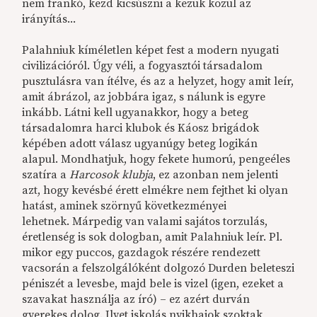
nem frankó, kezd kicsúszni a kezük közül az
irányítás...
Palahniuk kíméletlen képet fest a modern nyugati
civilizációról. Úgy véli, a fogyasztói társadalom
pusztulásra van ítélve, és az a helyzet, hogy amit leír,
amit ábrázol, az jobbára igaz, s nálunk is egyre
inkább. Látni kell ugyanakkor, hogy a beteg
társadalomra harci klubok és Káosz brigádok
képében adott válasz ugyanúgy beteg logikán
alapul. Mondhatjuk, hogy fekete humorú, pengeéles
szatíra a
Harcosok klubja
, ez azonban nem jelenti
azt, hogy kevésbé érett elmékre nem fejthet ki olyan
hatást, aminek szörnyű következményei
lehetnek. Márpedig van valami sajátos torzulás,
éretlenség is sok dologban, amit Palahniuk leír. Pl.
mikor egy puccos, gazdagok részére rendezett
vacsorán a felszolgálóként dolgozó Durden beleteszi
péniszét a levesbe, majd bele is vizel (igen, ezeket a
szavakat használja az író) – ez azért durván
gyerekes dolog. Ilyet iskolás nyikhajok szoktak