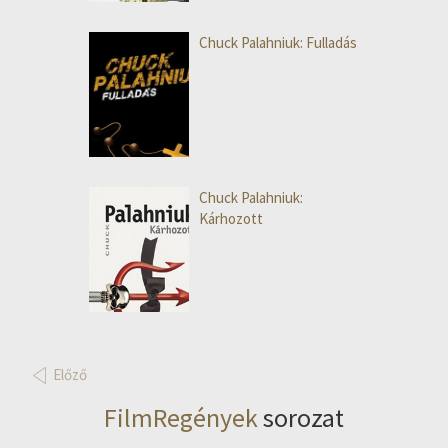
Chuck Palahniuk: Fulladás
Chuck Palahniuk:
Kárhozott
Előző
FilmRegények
sorozat