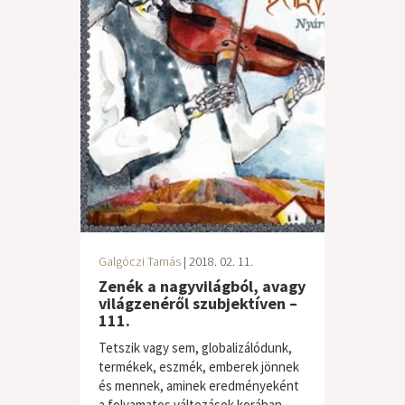
Galgóczi Tamás
| 2018. 02. 11.
Zenék a nagyvilágból, avagy
világzenéről szubjektíven –
111.
Tetszik vagy sem, globalizálódunk,
termékek, eszmék, emberek jönnek
és mennek, aminek eredményeként
a folyamatos változások korában