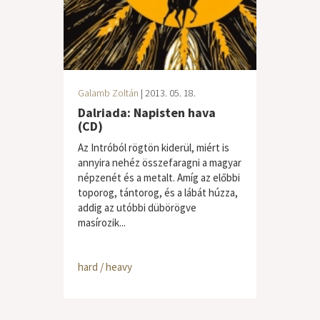
Galamb Zoltán
| 2013. 05. 18.
Dalriada: Napisten hava
(CD)
Az Intróból rögtön kiderül, miért is
annyira nehéz összefaragni a magyar
népzenét és a metalt. Amíg az előbbi
toporog, tántorog, és a lábát húzza,
addig az utóbbi dübörögve
masírozik...
hard / heavy