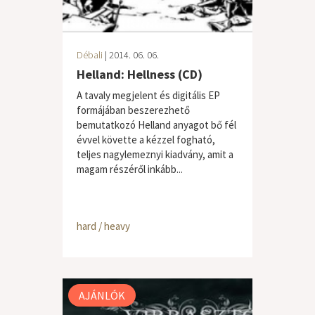
Débali
| 2014. 06. 06.
Helland: Hellness (CD)
A tavaly megjelent és digitális EP
formájában beszerezhető
bemutatkozó Helland anyagot bő fél
évvel követte a kézzel fogható,
teljes nagylemeznyi kiadvány, amit a
magam részéről inkább...
hard / heavy
AJÁNLÓK