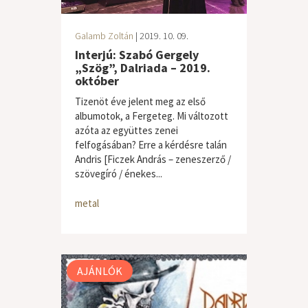
Galamb Zoltán
| 2019. 10. 09.
Interjú: Szabó Gergely
„Szög”, Dalriada – 2019.
október
Tizenöt éve jelent meg az első
albumotok, a Fergeteg. Mi változott
azóta az együttes zenei
felfogásában? Erre a kérdésre talán
Andris [Ficzek András – zeneszerző /
szövegíró / énekes...
metal
AJÁNLÓK