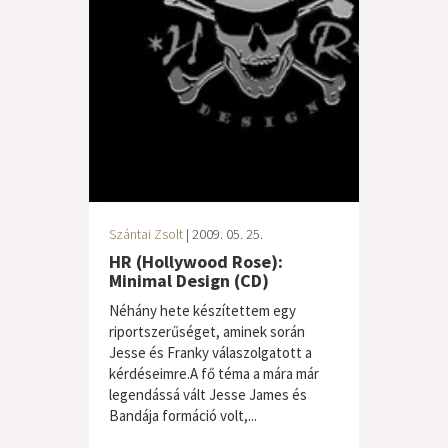
Szántai Zsolt
| 2009. 05. 25.
HR (Hollywood Rose):
Minimal Design (CD)
Néhány hete készítettem egy
riportszerűséget, aminek során
Jesse és Franky válaszolgatott a
kérdéseimre.A fő téma a mára már
legendássá vált Jesse James és
Bandája formáció volt,...