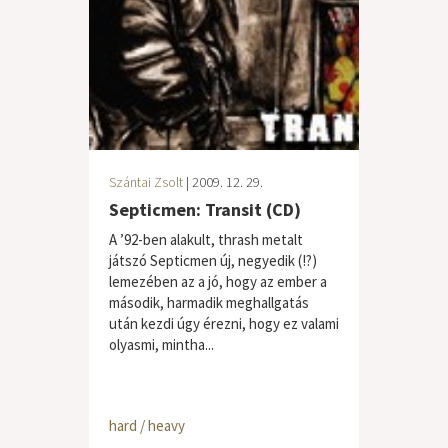
Szántai Zsolt
| 2009. 12. 29.
Septicmen: Transit (CD)
A ’92-ben alakult, thrash metalt
játszó Septicmen új, negyedik (!?)
lemezében az a jó, hogy az ember a
második, harmadik meghallgatás
után kezdi úgy érezni, hogy ez valami
olyasmi, mintha...
hard / heavy