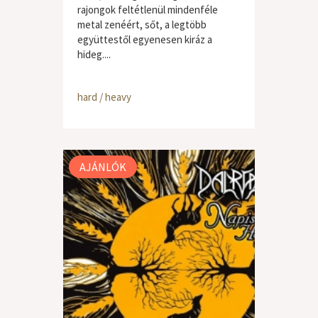
rajongok feltétlenül mindenféle
metal zenéért, sőt, a legtöbb
együttestől egyenesen kiráz a
hideg....
hard / heavy
AJÁNLÓK