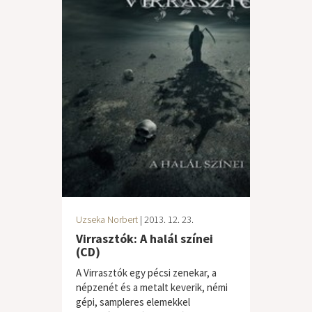
Uzseka Norbert
| 2013. 12. 23.
Virrasztók: A halál színei
(CD)
A Virrasztók egy pécsi zenekar, a
népzenét és a metalt keverik, némi
gépi, sampleres elemekkel