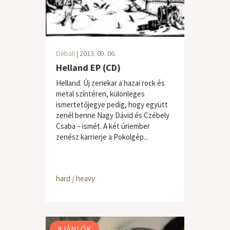
Débali
| 2013. 09. 06.
Helland EP (CD)
Helland. Új zenekar a hazai rock és
metal színtéren, különleges
ismertetőjegye pedig, hogy együtt
zenél benne Nagy Dávid és Czébely
Csaba – ismét. A két úriember
zenész karrierje a Pokolgép...
hard / heavy
AJÁNLÓK