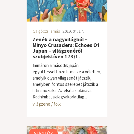
Galgóczi Tamás
| 2019. 04. 17.
Zenék a nagyvilágból –
Minyo Crusaders: Echoes Of
Japan – világzenéről
szubjektíven 173/1.
Immáron a második japán
együttessel hozott össze a véletlen,
amelyik olyan világzenét játszik,
amelyben fontos szerepet játszik a
latin muzsika. Az első az okinavai
Kachimba, akik gyakorlatilag...
világzene / folk
AJÁNLÓK