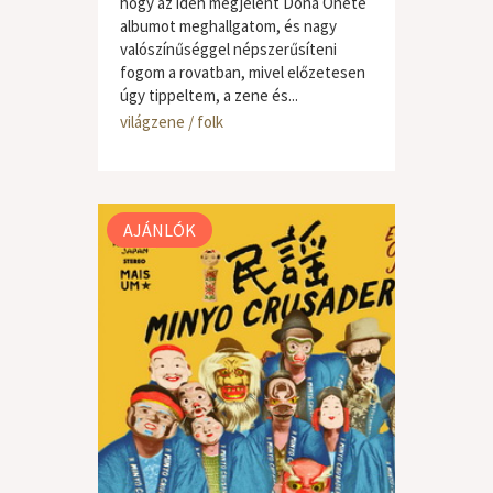
hogy az idén megjelent Dona Onete
albumot meghallgatom, és nagy
valószínűséggel népszerűsíteni
fogom a rovatban, mivel előzetesen
úgy tippeltem, a zene és...
világzene / folk
AJÁNLÓK