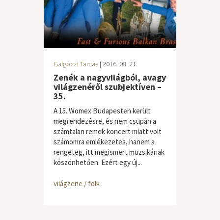
Galgóczi Tamás
| 2016. 08. 21.
Zenék a nagyvilágból, avagy
világzenéről szubjektíven –
35.
A 15. Womex Budapesten került
megrendezésre, és nem csupán a
számtalan remek koncert miatt volt
számomra emlékezetes, hanem a
rengeteg, itt megismert muzsikának
köszönhetően. Ezért egy új...
világzene / folk