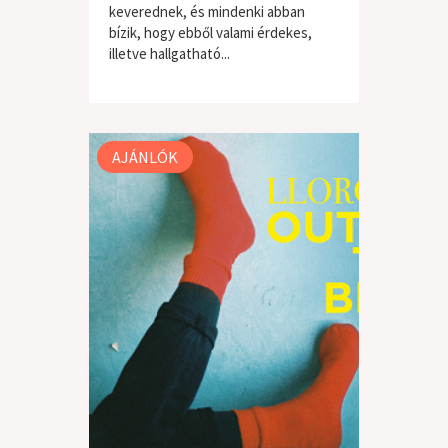
keverednek, és mindenki abban
bízik, hogy ebből valami érdekes,
illetve hallgatható...
világzene / folk
AJÁNLÓK