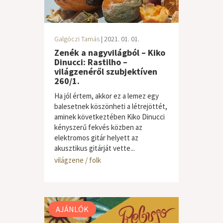
Galgóczi Tamás
| 2021. 01. 01.
Zenék a nagyvilágból – Kiko
Dinucci: Rastilho –
világzenéről szubjektíven
260/1.
Ha jól értem, akkor ez a lemez egy
balesetnek köszönheti a létrejöttét,
aminek következtében Kiko Dinucci
kényszerű fekvés közben az
elektromos gitár helyett az
akusztikus gitárját vette...
világzene / folk
AJÁNLÓK