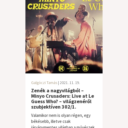
Galgóczi Tamás
| 2021. 11. 19.
Zenék a nagyvilágból –
Minyo Crusaders: Live at Le
Guess Who? – világzenéről
szubjektíven 302/1.
Valamikor nem is olyan régen, egy
békésebb, illetve csak
járványmentes világban a művészek