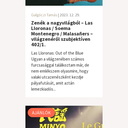
Galgóczi Tamás
| 2023. 12. 29.
Zenék a nagyvilágból – Las
Lloronas / Soema
Montenegro / Malasañers –
világzenéről szubjektíven
402/1.
Las Lloronas: Out of the Blue
Ugyan a világzenében számos
furcsasággal találkoztam már, de
nem emlékszem olyasmire, hogy
valaki utcazenészként kezdje
pályafutását, amit aztán
világzene / folk
lemezkiadós...
AJÁNLÓK