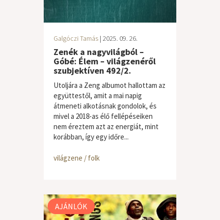
Galgóczi Tamás
| 2025. 09. 26.
Zenék a nagyvilágból –
Góbé: Élem – világzenéről
szubjektíven 492/2.
Utoljára a Zeng albumot hallottam az
együttestől, amit a mai napig
átmeneti alkotásnak gondolok, és
mivel a 2018-as élő fellépéseiken
nem éreztem azt az energiát, mint
korábban, így egy időre...
világzene / folk
AJÁNLÓK