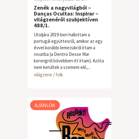
Zenék a nagyvilágból –
Danças Ocultas: Inspirar –
világzenéről szubjektíven
488/1.
Utoljára 2019-ben hallottam a
portugál együttesről, amikor az egy
évvel korábbi lemezükről írtam a
rovatba (a Dentro Desse Mar
korongról bővebben itt írtam). Azóta
nem kerültek a szemem elé,...
világzene / folk
AJÁNLÓK