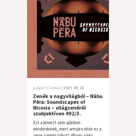
Galgóczi Tamás
| 2025. 09. 28.
Zenék a nagyvilágból – Nābu
Pēra: Soundscapes of
Nicosia – világzenéről
szubjektíven 492/3.
Ezt a lemezt sem ajánlom
mindenkinek, mert annyira eltér ez a
zene a megszokott album- vagy