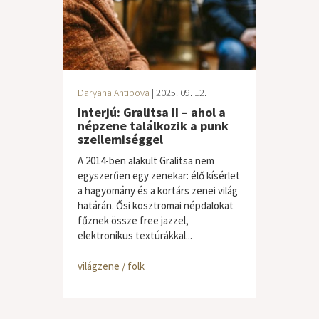
Daryana Antipova
| 2025. 09. 12.
Interjú: Gralitsa II – ahol a
népzene találkozik a punk
szellemiséggel
A 2014-ben alakult Gralitsa nem
egyszerűen egy zenekar: élő kísérlet
a hagyomány és a kortárs zenei világ
határán. Ősi kosztromai népdalokat
fűznek össze free jazzel,
elektronikus textúrákkal...
világzene / folk