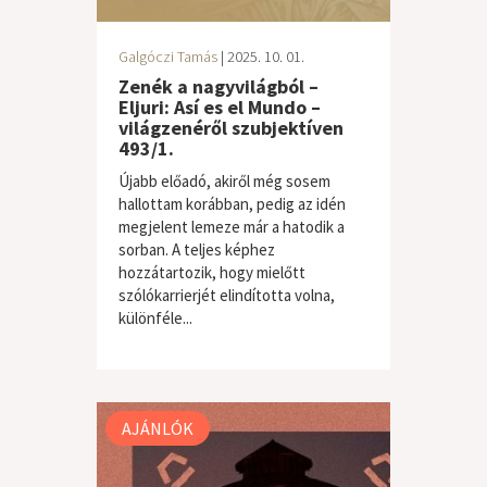
Galgóczi Tamás
| 2025. 10. 01.
Zenék a nagyvilágból –
Eljuri: Así es el Mundo –
világzenéről szubjektíven
493/1.
Újabb előadó, akiről még sosem
hallottam korábban, pedig az idén
megjelent lemeze már a hatodik a
sorban. A teljes képhez
hozzátartozik, hogy mielőtt
szólókarrierjét elindította volna,
különféle...
világzene / folk
AJÁNLÓK