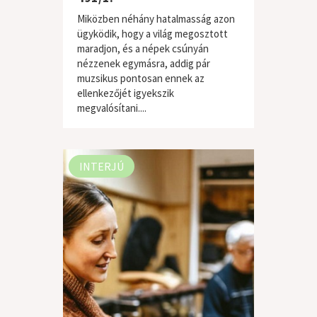
Miközben néhány hatalmasság azon
ügyködik, hogy a világ megosztott
maradjon, és a népek csúnyán
nézzenek egymásra, addig pár
muzsikus pontosan ennek az
ellenkezőjét igyekszik
világzene / folk
megvalósítani....
INTERJÚ