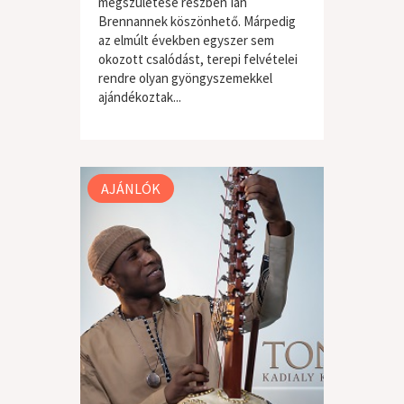
megszületése részben Ian
Brennannek köszönhető. Márpedig
az elmúlt években egyszer sem
okozott csalódást, terepi felvételei
rendre olyan gyöngyszemekkel
ajándékoztak...
világzene / folk
AJÁNLÓK