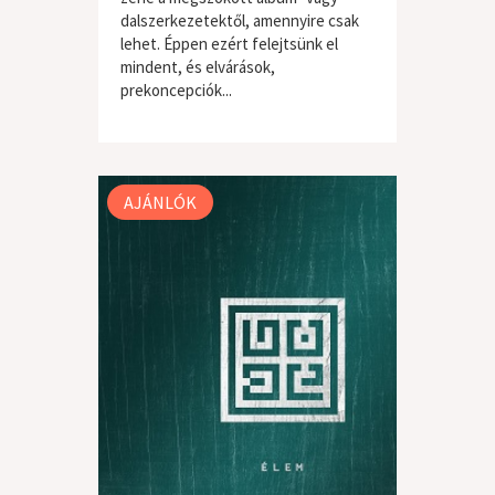
dalszerkezetektől, amennyire csak
lehet. Éppen ezért felejtsünk el
mindent, és elvárások,
prekoncepciók...
világzene / folk
AJÁNLÓK