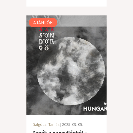
AJÁNLÓK
Galgóczi Tamás
| 2025. 09. 05.
Zenék a nagyvilágból –