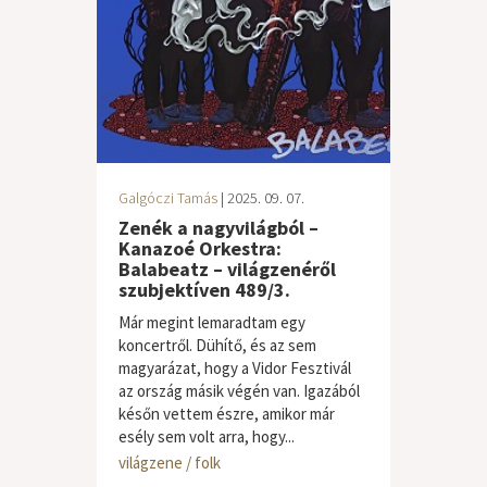
Galgóczi Tamás
| 2025. 09. 07.
Zenék a nagyvilágból –
Kanazoé Orkestra:
Balabeatz – világzenéről
szubjektíven 489/3.
Már megint lemaradtam egy
koncertről. Dühítő, és az sem
magyarázat, hogy a Vidor Fesztivál
az ország másik végén van. Igazából
későn vettem észre, amikor már
esély sem volt arra, hogy...
világzene / folk