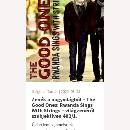
Galgóczi Tamás
| 2025. 09. 25.
Zenék a nagyvilágból – The
Good Ones: Rwanda Sings
With Strings – világzenéről
szubjektíven 492/1.
Újabb lemez, amelynek