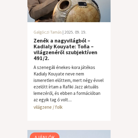
Galgóczi Tamás
| 2025. 09. 19.
Zenék a nagyvilágból –
Kadialy Kouyate: Toña –
világzenéről szubjektíven
491/2.
A szenegáli énekes-kora játékos
Kadialy Kouyate neve nem
ismeretlen előttem, mert négy évvel
ezelőtt írtam a Rafiki Jazz aktuális
lemezéről, és ebben a formációban
az egyik tag ő volt....
világzene / folk
AJÁNLÓK