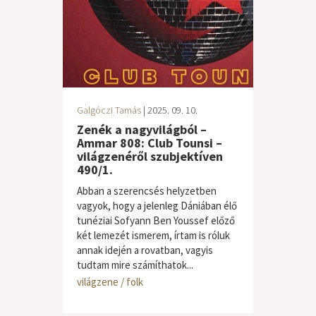
Galgóczi Tamás
| 2025. 09. 10.
Zenék a nagyvilágból –
Ammar 808: Club Tounsi –
világzenéről szubjektíven
490/1.
Abban a szerencsés helyzetben
vagyok, hogy a jelenleg Dániában élő
tunéziai Sofyann Ben Youssef előző
két lemezét ismerem, írtam is róluk
annak idején a rovatban, vagyis
tudtam mire számíthatok...
világzene / folk