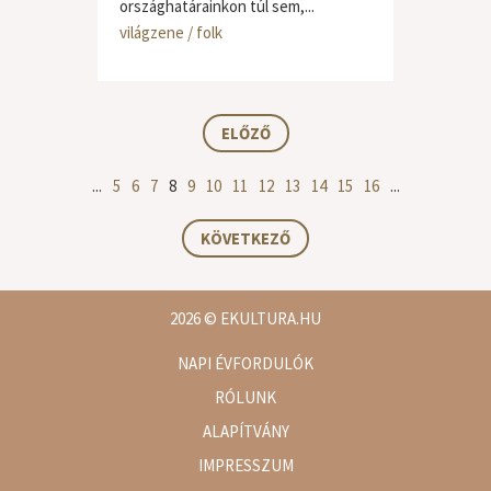
országhatárainkon túl sem,...
világzene / folk
ELŐZŐ
...
5
6
7
8
9
10
11
12
13
14
15
16
...
KÖVETKEZŐ
2026
© EKULTURA.HU
NAPI ÉVFORDULÓK
RÓLUNK
ALAPÍTVÁNY
IMPRESSZUM