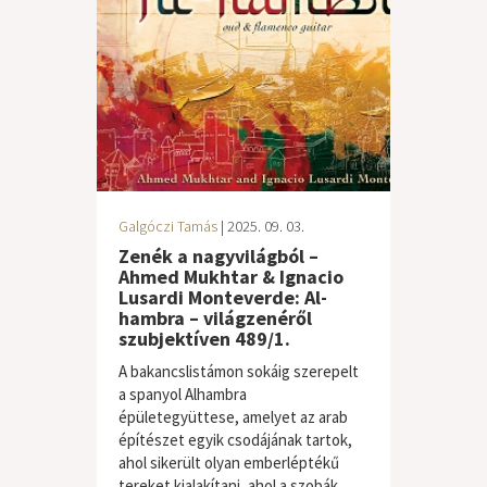
Galgóczi Tamás
| 2025. 09. 03.
Zenék a nagyvilágból –
Ahmed Mukhtar & Ignacio
Lusardi Monteverde: Al-
hambra – világzenéről
szubjektíven 489/1.
A bakancslistámon sokáig szerepelt
a spanyol Alhambra
épületegyüttese, amelyet az arab
építészet egyik csodájának tartok,
ahol sikerült olyan emberléptékű
tereket kialakítani, ahol a szobák...