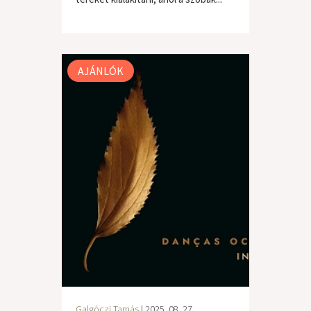
világzene / folk
AJÁNLÓK
Galgóczi Tamás
| 2025. 08. 27.