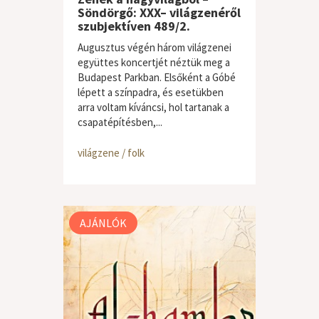
Söndörgő: XXX– világzenéről
szubjektíven 489/2.
Augusztus végén három világzenei
együttes koncertjét néztük meg a
Budapest Parkban. Elsőként a Góbé
lépett a színpadra, és esetükben
arra voltam kíváncsi, hol tartanak a
csapatépítésben,...
világzene / folk
AJÁNLÓK