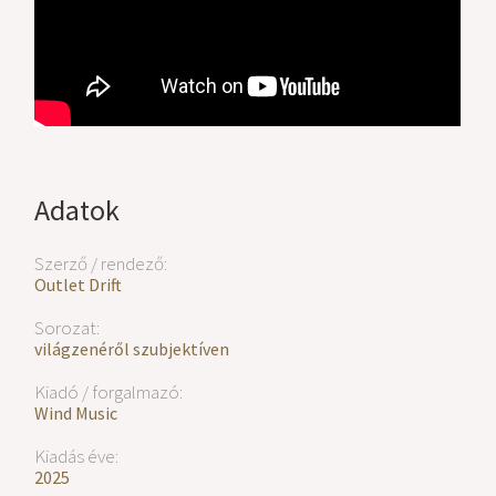
Adatok
Szerző / rendező:
Outlet Drift
Sorozat:
világzenéről szubjektíven
Kiadó / forgalmazó:
Wind Music
Kiadás éve:
2025