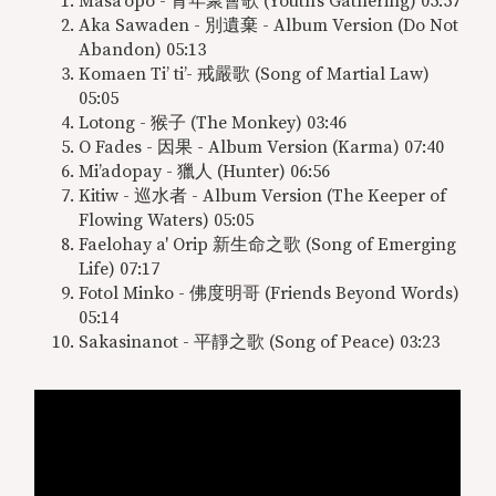
Masa’opo - 青年聚會歌 (Youth’s Gathering) 05:57
Aka Sawaden - 別遺棄 - Album Version (Do Not
Abandon) 05:13
Komaen Ti’ ti’- 戒嚴歌 (Song of Martial Law)
05:05
Lotong - 猴子 (The Monkey) 03:46
O Fades - 因果 - Album Version (Karma) 07:40
Mi’adopay - 獵人 (Hunter) 06:56
Kitiw - 巡水者 - Album Version (The Keeper of
Flowing Waters) 05:05
Faelohay a' Orip 新生命之歌 (Song of Emerging
Life) 07:17
Fotol Minko - 佛度明哥 (Friends Beyond Words)
05:14
Sakasinanot - 平靜之歌 (Song of Peace) 03:23