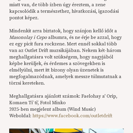
miatt van, de több ízben úgy éreztem, a zene
kapcsolódik a természethez, hivatkozási, igazodási
pontot képez.
Mindenkit arra biztatok, hogy szánjon kellő időt a
Masonolay i Cepo
albumra, és ne érje be azzal, hogy
ez egy picit fura rockzene. Mert ennél sokkal több
van az Outlet Drift muzsikájában. Nekem két-három
meghallgatásra volt szükségem, hogy nagyjából
képbe kerüljek, és érdemes a szövegekben is
elmélyülni, mert itt bizony olyan üzenetek is
megfogalmazódnak, amelyek messze túlmutatnak a
törzsi kereteken.
Meghallgatásra ajánlott számok: Faelohay a' Orip,
Komaen Ti’ ti’, Fotol Minko
2025-ben megjelent album (Wind Music)
Weboldal:
https://www.facebook.com/outletdrift