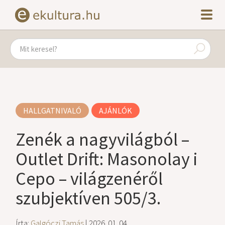
HALLGATNIVALÓ
AJÁNLÓK
Zenék a nagyvilágból –
Outlet Drift: Masonolay i
Cepo – világzenéről
szubjektíven 505/3.
Írta:
Galgóczi Tamás
| 2026. 01. 04.