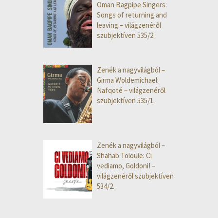
Oman Bagpipe Singers:
Songs of returning and
leaving – világzenéről
szubjektíven 535/2.
Zenék a nagyvilágból –
Girma Woldemichael:
Nafqoté – világzenéről
szubjektíven 535/1.
Zenék a nagyvilágból –
Shahab Tolouie: Ci
vediamo, Goldoni! –
világzenéről szubjektíven
534/2.