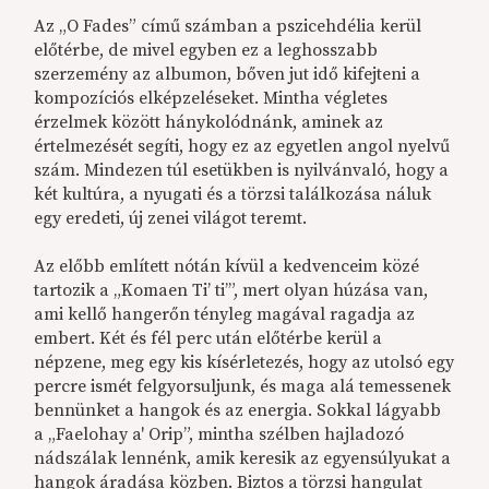
Az „O Fades” című számban a pszicehdélia kerül
előtérbe, de mivel egyben ez a leghosszabb
szerzemény az albumon, bőven jut idő kifejteni a
kompozíciós elképzeléseket. Mintha végletes
érzelmek között hánykolódnánk, aminek az
értelmezését segíti, hogy ez az egyetlen angol nyelvű
szám. Mindezen túl esetükben is nyilvánvaló, hogy a
két kultúra, a nyugati és a törzsi találkozása náluk
egy eredeti, új zenei világot teremt.
Az előbb említett nótán kívül a kedvenceim közé
tartozik a „Komaen Ti’ ti’”, mert olyan húzása van,
ami kellő hangerőn tényleg magával ragadja az
embert. Két és fél perc után előtérbe kerül a
népzene, meg egy kis kísérletezés, hogy az utolsó egy
percre ismét felgyorsuljunk, és maga alá temessenek
bennünket a hangok és az energia. Sokkal lágyabb
a „Faelohay a' Orip”, mintha szélben hajladozó
nádszálak lennénk, amik keresik az egyensúlyukat a
hangok áradása közben. Biztos a törzsi hangulat