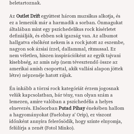
beletartoznak.
Az
Outlet Drift
együttest három muzsikus alkotja, és
ez a lemezük már a harmadik a sorban. Önmagukat
általában mint egy pszichedelikus rock kísérletet
definiálják, és ebben sok igazság van. Az albumot
hallgatva elsőként nekem is a rock jutott az eszembe,
nagyon sok ázsiai ízzel, dallammal, ritmussal. Ez
nem véletlen, hiszen inspirációként az egyik tajvani
kisebbség, az amis nép (nem tévesztendő össze az
amerikai amish csoporttal, akik vallási alapon jöttek
létre) népzenéje hatott rájuk.
Én inkább a törzsi rock kategóriát érzem jogosnak
velük kapcsolatban, bár tény, van olyan szám a
lemezen, amire valóban a pszichedélia a helyes
elnevezés. Elsősorban
Putad Pihay
énekében hallom
a hagyományokat (Faelohay a' Orip), ez viszont
időnként annyira felerősödik, hogy szinte elnyomja,
felülírja a zenét (Fotol Minko).