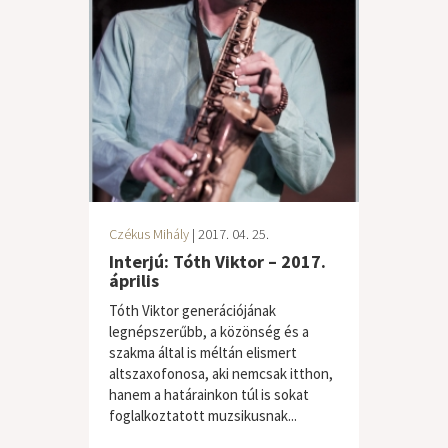
Czékus Mihály
| 2017. 04. 25.
Interjú: Tóth Viktor – 2017.
április
Tóth Viktor generációjának
legnépszerűbb, a közönség és a
szakma által is méltán elismert
altszaxofonosa, aki nemcsak itthon,
hanem a határainkon túl is sokat
foglalkoztatott muzsikusnak...