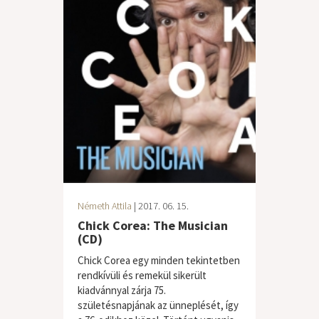
Németh Attila
| 2017. 06. 15.
Chick Corea: The Musician
(CD)
Chick Corea egy minden tekintetben
rendkívüli és remekül sikerült
kiadvánnyal zárja 75.
születésnapjának az ünneplését, így