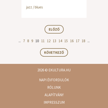
jazz / blues
ELŐZŐ
...
7
8
9
10
11
12
13
14
15
16
17
18
...
KÖVETKEZŐ
2026
© EKULTURA.HU
NAPI ÉVFORDULÓK
RÓLUNK
ALAPÍTVÁNY
IMPRESSZUM