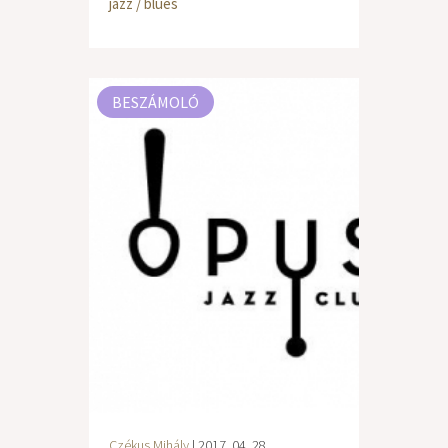
jazz / blues
BESZÁMOLÓ
Czékus Mihály
| 2017. 04. 28.