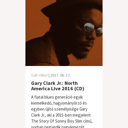
Gáti Viktor
| 2017. 06. 17.
Gary Clark Jr.: North
America Live 2016 (CD)
A fiatal blues generáció egyik
kiemelkedő, hagyományőrző és
egyben újító személyisége Gary
Clark Jr., aki a 2015-ben megjelent
The Story Of Sonny Boy Slim című,
sorban negyedik nagylemezét...