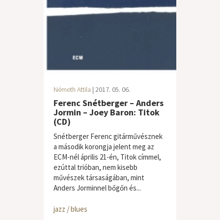
Németh Attila
| 2017. 05. 06.
Ferenc Snétberger – Anders
Jormin – Joey Baron: Titok
(CD)
Snétberger Ferenc gitárművésznek
a második korongja jelent meg az
ECM-nél április 21-én, Titok címmel,
ezúttal trióban, nem kisebb
művészek társaságában, mint
Anders Jorminnel bőgőn és...
jazz / blues