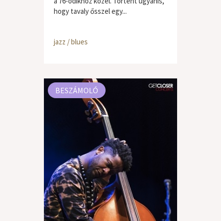
a 76-odikhoz közel. Történt ugyanis,
hogy tavaly ősszel egy...
jazz / blues
BESZÁMOLÓ