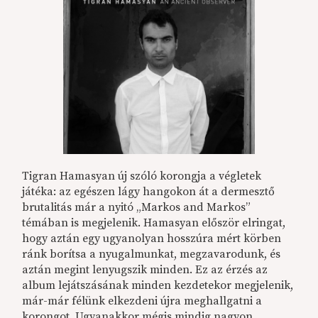
Tigran Hamasyan új szóló korongja a végletek
játéka: az egészen lágy hangokon át a dermesztő
brutalitás már a nyitó „Markos and Markos”
témában is megjelenik. Hamasyan először elringat,
hogy aztán egy ugyanolyan hosszúra mért körben
ránk borítsa a nyugalmunkat, megzavarodunk, és
aztán megint lenyugszik minden. Ez az érzés az
album lejátszásának minden kezdetekor megjelenik,
már-már félünk elkezdeni újra meghallgatni a
korongot. Ugyanakkor mégis mindig nagyon