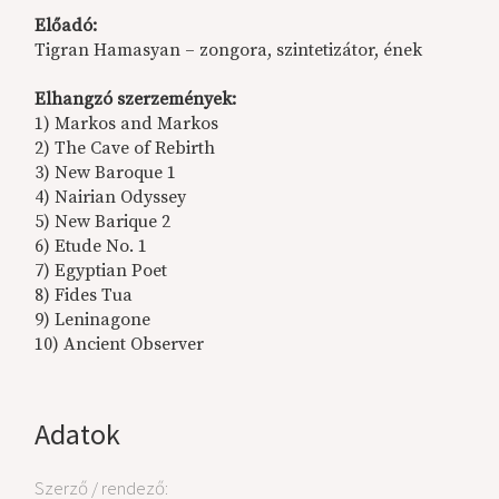
Előadó:
Tigran Hamasyan – zongora, szintetizátor, ének
Elhangzó szerzemények:
1)
Markos and Markos
2)
The Cave of Rebirth
3)
New Baroque 1
4)
Nairian Odyssey
5)
New Barique 2
6)
Etude No. 1
7)
Egyptian Poet
8)
Fides Tua
9)
Leninagone
10)
Ancient Observer
Adatok
Szerző / rendező: