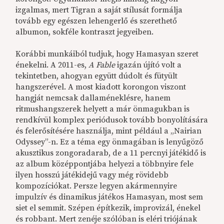
izgalmas, mert Tigran a saját stílusát formálja
tovább egy egészen lehengerlő és szerethető
albumon, sokféle kontraszt jegyeiben.
Korábbi munkáiból tudjuk, hogy Hamasyan szeret
énekelni. A 201
1
-es,
A Fable
igazán újító volt a
tekintetben, ahogyan együtt dúdolt és fütyült
hangszerével. A most kiadott korongon viszont
hangját nemcsak dallaméneklésre, hanem
ritmushangszerek helyett a már önmagukban is
rendkívül komplex periódusok tovább bonyolítására
és felerősítésére használja, mint például a „Nairian
Odyssey”-n. Ez a téma egy önmagában is lenyűgöző
akusztikus zongoradarab, de a 11 percnyi játékidő is
az album középpontjába helyezi a többnyire fele
ilyen hosszú játékidejű vagy még rövidebb
kompozíciókat. Persze legyen akármennyire
impulzív és dinamikus játékos Hamasyan, most sem
siet el semmit. Szépen építkezik, improvizál, énekel
és robbant. Mert zenéje szólóban is eléri triójának