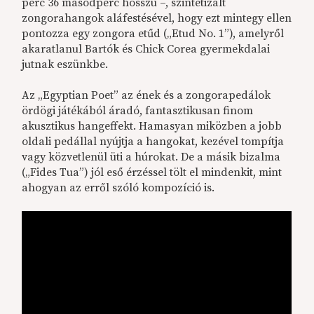
perc 36 másodperc hosszú –, szintetizált
zongorahangok aláfestésével, hogy ezt mintegy ellen
pontozza egy zongora etűd („Etud No. 1”), amelyről
akaratlanul Bartók és Chick Corea gyermekdalai
jutnak eszünkbe.
Az „Egyptian Poet” az ének és a zongorapedálok
ördögi játékából áradó, fantasztikusan finom
akusztikus hangeffekt. Hamasyan miközben a jobb
oldali pedállal nyújtja a hangokat, kezével tompítja
vagy közvetlenül üti a húrokat. De a másik bizalma
(„Fides Tua”) jól eső érzéssel tölt el mindenkit, mint
ahogyan az erről szóló kompozíció is.