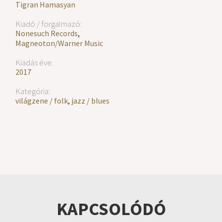
Tigran Hamasyan
Kiadó / forgalmazó:
Nonesuch Records
,
Magneoton/Warner Music
Kiadás éve:
2017
Kategória:
világzene / folk
,
jazz / blues
KAPCSOLÓDÓ