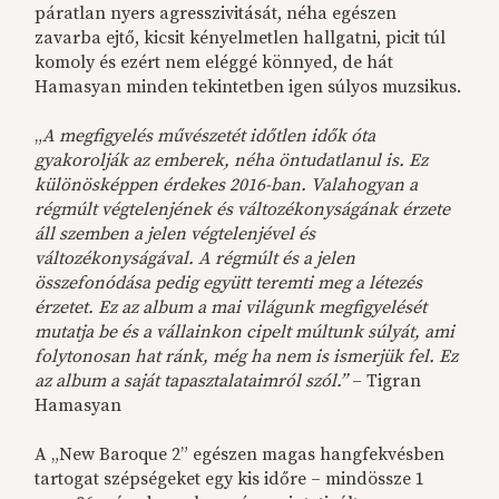
páratlan nyers agresszivitását, néha egészen
zavarba ejtő, kicsit kényelmetlen hallgatni, picit túl
komoly és ezért nem eléggé könnyed, de hát
Hamasyan minden tekintetben igen súlyos muzsikus.
„
A megfigyelés művészetét időtlen idők óta
gyakorolják az emberek, néha öntudatlanul is. Ez
különösképpen érdekes 2016-ban. Valahogyan a
régmúlt végtelenjének és változékonyságának érzete
áll szemben a jelen végtelenjével és
változékonyságával. A régmúlt és a jelen
összefonódása pedig együtt teremti meg a létezés
érzetet. Ez az album a mai világunk megfigyelését
mutatja be és a vállainkon cipelt múltunk súlyát, ami
folytonosan hat ránk, még ha nem is ismerjük fel. Ez
az album a saját tapasztalataimról szól.”
– Tigran
Hamasyan
A „New Baroque 2” egészen magas hangfekvésben
tartogat szépségeket egy kis időre – mindössze 1