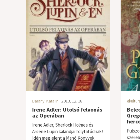
Baranyi Katalin
| 2013. 12. 18.
ekultur
Irene Adler: Utolsó felvonás
Beleo
az Operában
Grego
herc
Irene Adler, Sherlock Holmes és
Fülszö
Arséne Lupin kalandjai folytatódnak!
szerel
Idén megjelent a Manó Könyvek