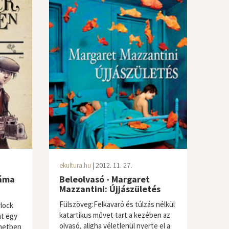
ekultura.hu
| 2012. 11. 27.
dáma
Beleolvasó - Margaret
Mazzantini: Újjászületés
Fülszöveg:Felkavaró és túlzás nélkül
rlock
katartikus művet tart a kezében az
at egy
olvasó, aligha véletlenül nyerte el a
énetben