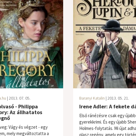
a.hu
| 2013. 07. 05.
Baranyi Katalin
| 2013. 05. 21.
lvasó - Philippa
Irene Adler: A fekete 
ry: Az állhatatos
Első ránézésre csak egy újabb
egnő
gyerekkrimi. És egy újabb She
veg: Vágy és végzet - egy
Holmes-folytatás. Mi újat adh
em, mely megváltoztatta a
olasz regény, amely egy tört