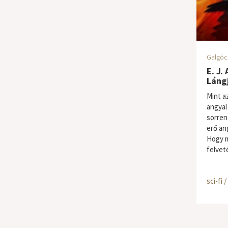
Galgóc
E. J. 
Láng
Mint a
angyal 
sorren
erő an
Hogy m
felvet
sci-fi 