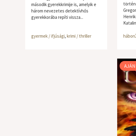
történ
második gyerekkrimije is, amelyik e
Gregory
három nevezetes detektívhős
Henrik
gyerekkorába repíti vissza...
Katalin
gyermek / ifjúsági
,
krimi / thriller
háború
AJÁN