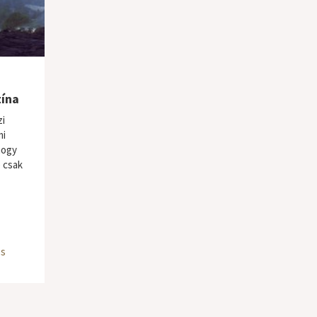
tína
zi
mi
hogy
e csak
os