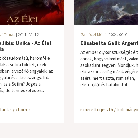
zi Tamás
| 2011. 05. 12.
Galgóczi Móni
| 2004. 06. 01.
Allibis: Unika - Az Élet
Elisabetta Galli: Argen
ja
Az ember olykor szükségét ér
z köztudomású, háromféle
annak, hogy valami mást, vala
lakja Sefira földjét, ezek
szokatlant tegyen. Mondjuk, 
dben: a vezérlő angyalok, az
elutazzon a világ másik végér
gyalai és a tavaszangyalok.
azért, mert tiszta, romlatlan,
i az a Sefira? Jogos a
életerőtől és hatalomtól...
és, de természetesen...
/ fantasy / horror
ismeretterjesztő / tudomány