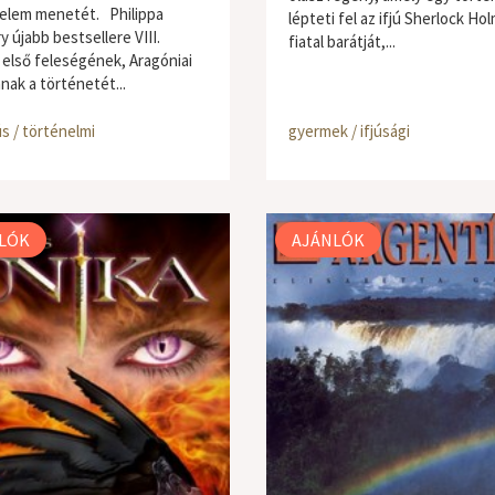
elem menetét. Philippa
lépteti fel az ifjú Sherlock Ho
 újabb bestsellere VIII.
fiatal barátját,...
 első feleségének, Aragóniai
nak a történetét...
s / történelmi
gyermek / ifjúsági
LÓK
AJÁNLÓK