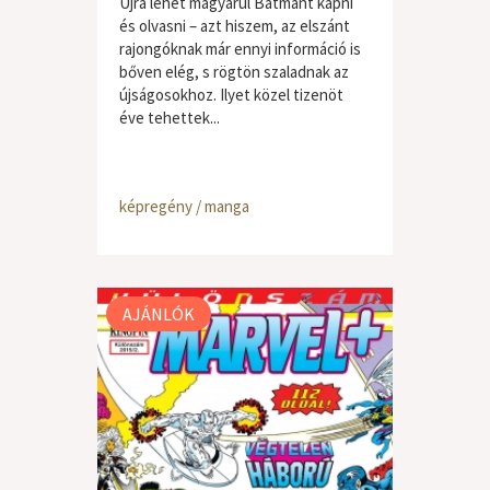
Újra lehet magyarul Batmant kapni
és olvasni – azt hiszem, az elszánt
rajongóknak már ennyi információ is
bőven elég, s rögtön szaladnak az
újságosokhoz. Ilyet közel tizenöt
éve tehettek...
képregény / manga
AJÁNLÓK