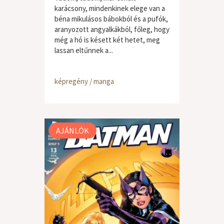
karácsony, mindenkinek elege van a
béna mikulásos bábokból és a pufók,
aranyozott angyalkákból, főleg, hogy
még a hó is késett két hetet, meg
lassan eltűnnek a...
képregény / manga
AJÁNLÓK