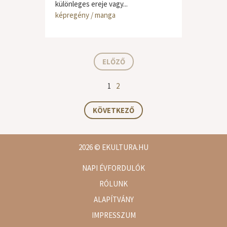
különleges ereje vagy...
képregény / manga
ELŐZŐ
1
2
KÖVETKEZŐ
2026
© EKULTURA.HU
NAPI ÉVFORDULÓK
RÓLUNK
ALAPÍTVÁNY
IMPRESSZUM