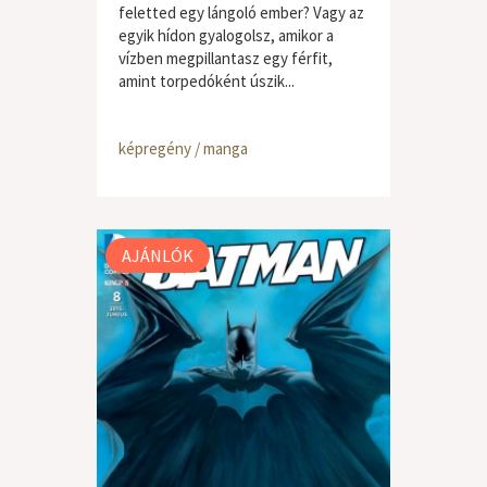
feletted egy lángoló ember? Vagy az
egyik hídon gyalogolsz, amikor a
vízben megpillantasz egy férfit,
amint torpedóként úszik...
képregény / manga
AJÁNLÓK