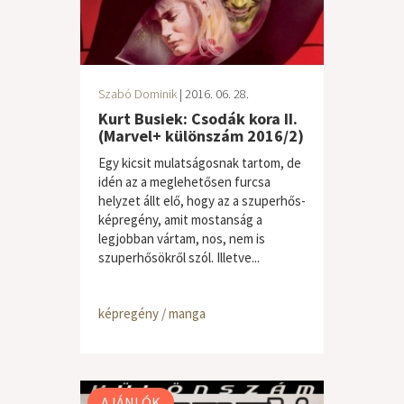
Szabó Dominik
| 2016. 06. 28.
Kurt Busiek: Csodák kora II.
(Marvel+ különszám 2016/2)
Egy kicsit mulatságosnak tartom, de
idén az a meglehetősen furcsa
helyzet állt elő, hogy az a szuperhős-
képregény, amit mostanság a
legjobban vártam, nos, nem is
szuperhősökről szól. Illetve...
képregény / manga
AJÁNLÓK