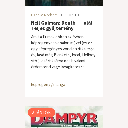
Uzseka Norbert
| 2018. 07. 10.
Neil Gaiman: Death – Halál:
Teljes gyűjtemény
Amit a Fumax ebben az évben
képregényes vonalon művel (és ez
egy képregényes vonalon ritka erős
év, lásd még Blankets, Incal, Hellboy
stb.), azért kijárna nekik valami
érdemrend vagy lovagkereszt....
képregény / manga
AJÁNLÓK