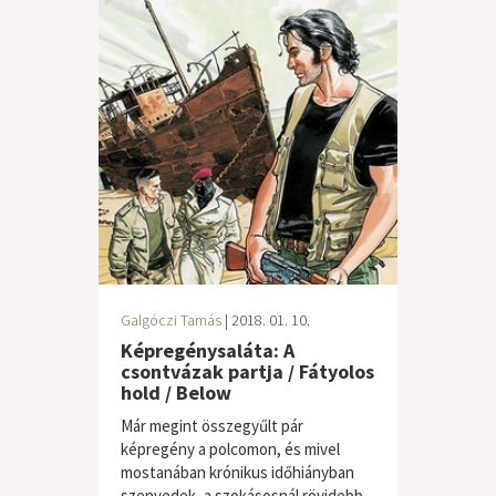
Galgóczi Tamás
| 2018. 01. 10.
Képregénysaláta: A
csontvázak partja / Fátyolos
hold / Below
Már megint összegyűlt pár
képregény a polcomon, és mivel
mostanában krónikus időhiányban
szenvedek, a szokásosnál rövidebb