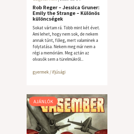
Rob Reger – Jessica Gruner:
Emily the Strange – Különös
különcségek
Sokat vártam rá. Több mint két évet.
Ami lehet, hogy nem sok, de nekem
annak tűnt, főleg, mert valaminek a
folytatása. Nekem meg már nem a
régi a memóriám. Meg aztán az
olvasók sem a türelmükről...
gyermek / ifjúsági
AJÁNLÓK