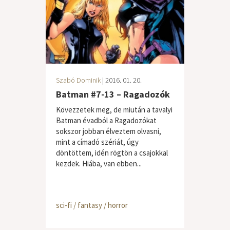
Szabó Dominik
| 2016. 01. 20.
Batman #7-13 – Ragadozók
Kövezzetek meg, de miután a tavalyi
Batman évadból a Ragadozókat
sokszor jobban élveztem olvasni,
mint a címadó szériát, úgy
döntöttem, idén rögtön a csajokkal
kezdek. Hiába, van ebben...
sci-fi / fantasy / horror