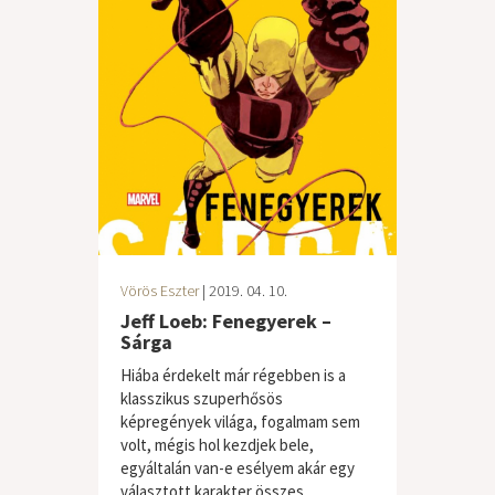
Vörös Eszter
| 2019. 04. 10.
Jeff Loeb: Fenegyerek –
Sárga
Hiába érdekelt már régebben is a
klasszikus szuperhősös
képregények világa, fogalmam sem
volt, mégis hol kezdjek bele,
egyáltalán van-e esélyem akár egy
választott karakter összes