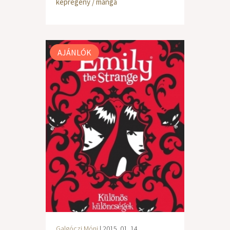
képregény / manga
AJÁNLÓK
Galgóczi Móni
| 2015. 01. 14.