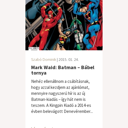
Szabó Dominik
| 2015. 01. 24.
Mark Waid: Batman – Bábel
tornya
Nehéz ellenállnom a csábításnak,
hogy azzal kezdjem az ajánlómat,
mennyire nagyszerű hír is az új
Batman-kiadás – így hát nem is
teszem. A Kingpin Kiadó a 2014-es
évben belevágott Denevérember...