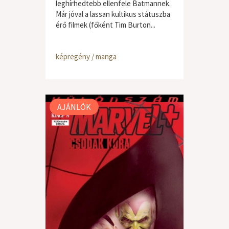
leghírhedtebb ellenfele Batmannek.
Már jóval a lassan kultikus státuszba
érő filmek (főként Tim Burton...
képregény / manga
AJÁNLÓK