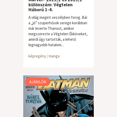
különszám: Végtelen
Háború 1-4.
A világ megint veszélyben forog. Bár
a „jó” szuperhősök serege korábban
már leverte Thanost, amikor
megszerezte a Végtelen Ékköveket,
amiről úgy tartották, a lehető
legnagyobb hatalom...
képregény / manga
AJÁNLÓK