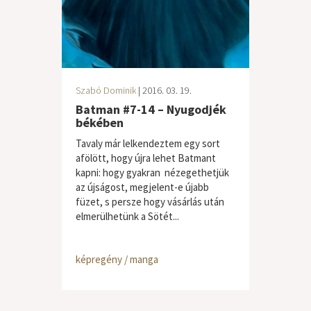
Szabó Dominik
| 2016. 03. 19.
Batman #7-14 – Nyugodjék
békében
Tavaly már lelkendeztem egy sort
afölött, hogy újra lehet Batmant
kapni: hogy gyakran nézegethetjük
az újságost, megjelent-e újabb
füzet, s persze hogy vásárlás után
elmerülhetünk a Sötét...
képregény / manga