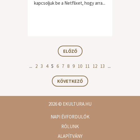
kapcsoljuk be a Netflixet, hogy arra...
ELŐZŐ
...
2
3
4
5
6
7
8
9
10
11
12
13
...
KÖVETKEZŐ
2026
© EKULTURA.HU
NAPI ÉVFORDULÓK
RÓLUNK
ALAPÍTVÁNY