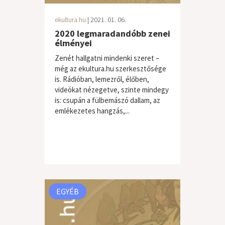
ekultura.hu
| 2021. 01. 06.
2020 legmaradandóbb zenei
élményei
Zenét hallgatni mindenki szeret –
még az ekultura.hu szerkesztősége
is. Rádióban, lemezről, élőben,
videókat nézegetve, szinte mindegy
is: csupán a fülbemászó dallam, az
emlékezetes hangzás,...
EGYÉB