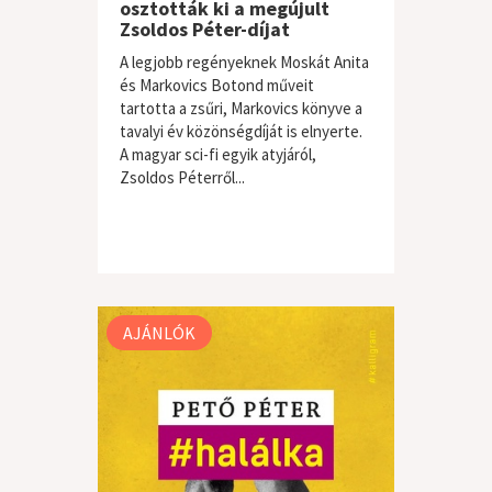
osztották ki a megújult
Zsoldos Péter-díjat
A legjobb regényeknek Moskát Anita
és Markovics Botond műveit
tartotta a zsűri, Markovics könyve a
tavalyi év közönségdíját is elnyerte.
A magyar sci-fi egyik atyjáról,
Zsoldos Péterről...
AJÁNLÓK