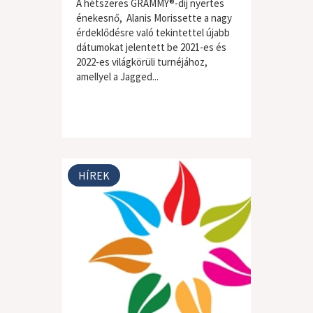
A hétszeres GRAMMY®-díj nyertes
énekesnő, Alanis Morissette a nagy
érdeklődésre való tekintettel újabb
dátumokat jelentett be 2021-es és
2022-es világkörüli turnéjához,
amellyel a Jagged...
HÍREK