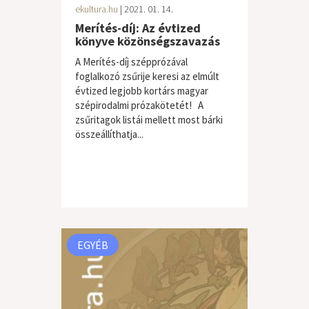
ekultura.hu
| 2021. 01. 14.
Merítés-díj: Az évtized
könyve közönségszavazás
A Merítés-díj szépprózával
foglalkozó zsűrije keresi az elmúlt
évtized legjobb kortárs magyar
szépirodalmi prózakötetét! A
zsűritagok listái mellett most bárki
összeállíthatja...
EGYÉB