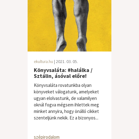
ekultura.hu
| 2021. 03. 05.
Könyvsaláta: #halálka /
Sztálin, ásóval előre!
Könyvsaláta rovatunkba olyan
könyveket válogatunk, amelyeket
ugyan elolvastunk, de valamilyen
oknál fogva mégsem ihlettek meg
minket annyira, hogy önálló cikket
szenteljünk nekik. Ez a bizonyos...
szépirodalom