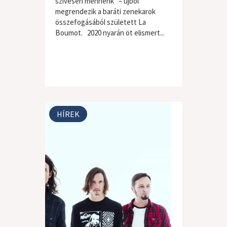
szívesen mennénk” – újból
megrendezik a baráti zenekarok
összefogásából született La
Boumot. 2020 nyarán öt elismert...
HÍREK