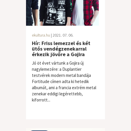
ekultura.hu
| 2021. 07. 06.
Hír: Friss lemezzel és két
ütős vendégzenekarral
érkezik jövőre a Gojira
Jó öt évet vártunk a Gojira új
nagylemezére: a Duplantier
testvérek modern metal bandája
Fortitude címen adta ki hetedik
albumát, ami a francia extrém metal
zenekar eddigi legérettebb,
kiforrott...