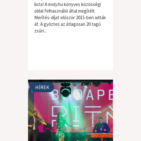
lista! A moly.hu könyves közösségi
oldal felhasználói által megítélt
Merítés-díjat először 2015-ben adták
át. A győztes az átlagosan 20 tagú
zsűri...
HÍREK