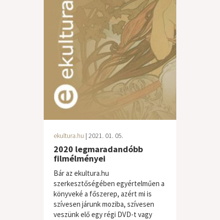
ekultura.hu
| 2021. 01. 05.
2020 legmaradandóbb
filmélményei
Bár az ekultura.hu
szerkesztőségében egyértelműen a
könyveké a főszerep, azért mi is
szívesen járunk moziba, szívesen
veszünk elő egy régi DVD-t vagy