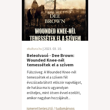
ekultura.hu
| 2023. 03. 10.
Beleolvasó - Dee Brown:
Wounded Knee-nél
temessétek el a szívem
Fülszöveg: A Wounded Knee-nél
temessétek el a szívem fél
évszázada látott először napvilágot,
de hatása ma is ugyanolyan
erőteljes, mint ötven évvel ezelőtt,
amikor nagyban hozzájárult...
ismeretterjesztő / tudományos