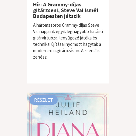
Hír: A Grammy-díjas
gitárzseni, Steve Vai ismét
Budapesten játszik
A háromszoros Grammy-díjas Steve
Vai napjaink egyik legnagyobb hatású
gitárvirtuóza, lenyűgöző játéka és
technikai újításai nyomott hagytak a
modern rockgitározáson. A zseniális
zenész...
RÉSZLET