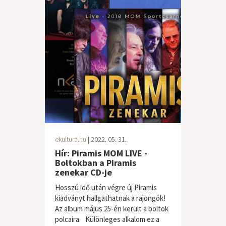
ekultura.hu
| 2022. 05. 31.
Hír: Piramis MOM LIVE -
Boltokban a Piramis
zenekar CD-je
Hosszú idő után végre új Piramis
kiadványt hallgathatnak a rajongók!
Az album május 25-én került a boltok
polcaira. Különleges alkalom ez a