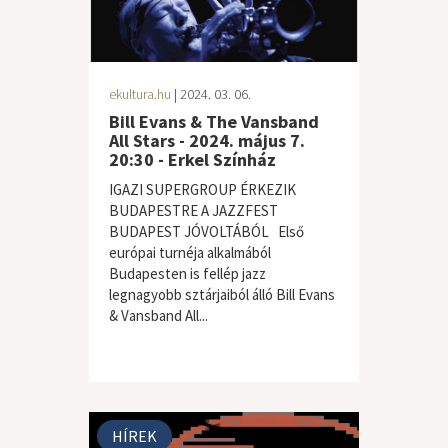
ekultura.hu
| 2024. 03. 06.
Bill Evans & The Vansband
All Stars - 2024. május 7.
20:30 - Erkel Színház
IGAZI SUPERGROUP ÉRKEZIK
BUDAPESTRE A JAZZFEST
BUDAPEST JÓVOLTÁBÓL Első
európai turnéja alkalmából
Budapesten is fellép jazz
legnagyobb sztárjaiból álló Bill Evans
& Vansband All...
HÍREK