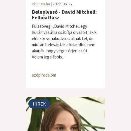
ekultura.hu
| 2022. 06. 27.
Beleolvasó - David Mitchell:
Felhőatlasz
Fülszöveg: „David Mitchell egy
hullámvasútra csábítja olvasóit, akik
először vonakodva szállnak fel, de
miután belevágtak a kalandba, nem
akarják, hogy véget érjen az út.
Velem legalábbis...
szépirodalom
HÍREK