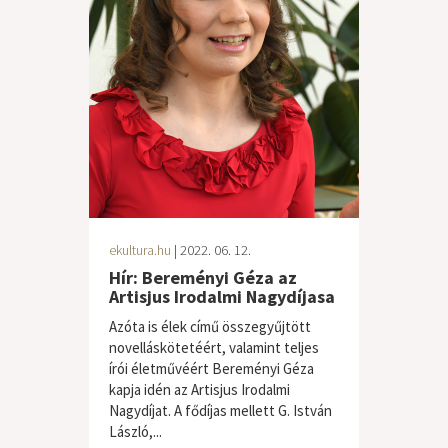
ekultura.hu
| 2022. 06. 12.
Hír: Bereményi Géza az
Artisjus Irodalmi Nagydíjasa
Azóta is élek című összegyűjtött
novelláskötetéért, valamint teljes
írói életművéért Bereményi Géza
kapja idén az Artisjus Irodalmi
Nagydíjat. A fődíjas mellett G. István
László,...