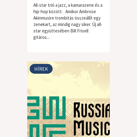
All-star trió a jazz, a kamarazene és a
hip-hop között. Amikor Ambrose
Akinmusire trombitás összeállít egy
zenekart, az mindig nagy siker. Új all-
star együttesében Bill Frisell
gitáros...
HÍREK