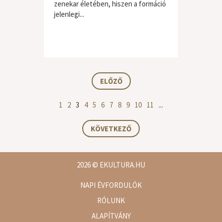
zenekar életében, hiszen a formáció
jelenlegi...
ELŐZŐ
1
2
3
4
5
6
7
8
9
10
11
...
KÖVETKEZŐ
2026
© EKULTURA.HU
NAPI ÉVFORDULÓK
RÓLUNK
ALAPÍTVÁNY