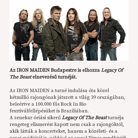
Az IRON MAIDEN Budapestre is elhozza
Legacy Of
The Beast
elnevezésű turnéját.
Az IRON MAIDEN a turné indulása óta közel
kétmillió rajongónak játszott a világ 39 országában,
beleértve a 100.000 fős Rock In Rio
fesztiválfellépésüket is Brazíliában.
A zenekar óriási sikerű
Legacy Of The Beast
turnéja
rengeteg elismerést kapott nem csak a rajongóktól,
akik látták a koncerteket, hanem a közéleti- és a
zenei médiától is, például az angol Times rendkívüli