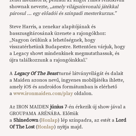
shownak nevezte,
„amely világszínvonalú játékkal
párosul ... egy előadói és színpadi mesterkurzus.”
Steve Harris, a zenekar alapítójának és
basszusgitárosának üzenete a rajongókhoz:
„Nagyon örülünk a lehetőségnek, hogy
visszatérhetünk Budapestre. Rettentően várjuk, hogy
a Legacy showt mindenkinek megmutathassuk, és
újra találkozzunk a rajongóinkkal.”
A
Legacy Of The Beast
turné látványvilágát és dalait
a Maiden azonos nevű, ingyenes mobiljátéka ihlette,
amely iOS és androidos formátumban is elérhető
a
www.ironmaiden.com/play
oldalon.
Az IRON MAIDEN
június 7
-én érkezik új show-jával a
GROUPAMA ARÉNÁBA. Előttük
a
Shinedown
(
Honlap
) lép színpadra, az estét a
Lord
Of The
Lost
(
Honlap
) nyitja majd.