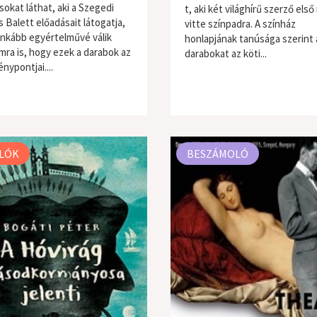
sokat láthat, aki a Szegedi
t, aki két világhírű szerző els
s Balett előadásait látogatja,
vitte színpadra. A színház
inkább egyértelművé válik
honlapjának tanúsága szerint 
ra is, hogy ezek a darabok az
darabokat az köti...
nypontjai....
LÓK
BESZÁMOLÓ