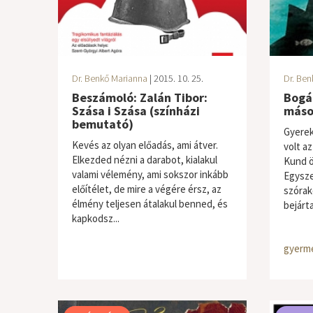
Dr. Benkő Marianna
| 2015. 10. 25.
Dr. Ben
Beszámoló: Zalán Tibor:
Bogát
Szása i Szása (színházi
máso
bemutató)
Gyere
Kevés az olyan előadás, ami átver.
volt az
Elkezded nézni a darabot, kialakul
Kund ö
valami vélemény, ami sokszor inkább
Egysze
előítélet, de mire a végére érsz, az
szórak
élmény teljesen átalakul benned, és
bejárta
kapkodsz...
gyerme