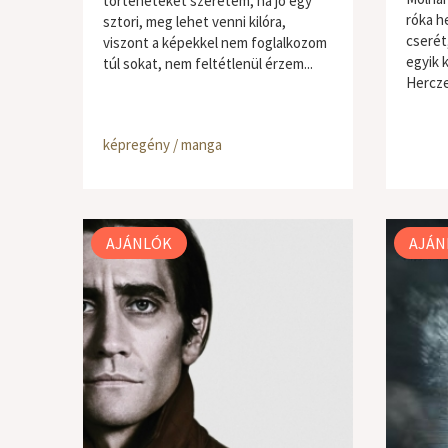
történeteket szeretem; ha jó egy
róka h
sztori, meg lehet venni kilóra,
cserét,
viszont a képekkel nem foglalkozom
egyik 
túl sokat, nem feltétlenül érzem...
Hercze
képregény / manga
AJÁNLÓK
AJÁN