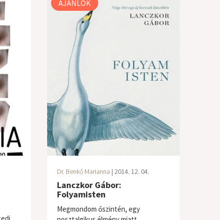
AJÁNLÓK
.
Dr. Benkő Marianna
| 2014. 12. 04.
Lanczkor Gábor:
Folyamisten
Megmondom őszintén, egy
gedi
nosztalgikus élmény miatt