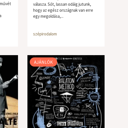
ő művét
válasza. Sőt, lassan odáig jutunk,
hogy az egész országnak van erre
a
egy megoldása,...
szépirodalom
AJÁNLÓK