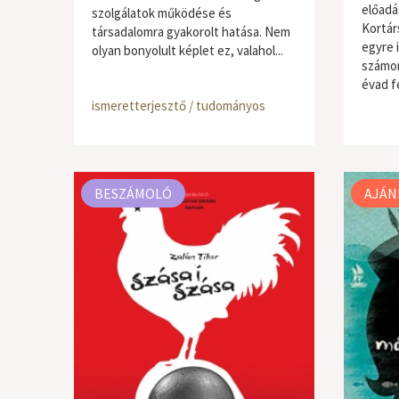
előadá
szolgálatok működése és
Kortár
társadalomra gyakorolt hatása. Nem
egyre 
olyan bonyolult képlet ez, valahol...
számom
évad fé
ismeretterjesztő / tudományos
BESZÁMOLÓ
AJÁN