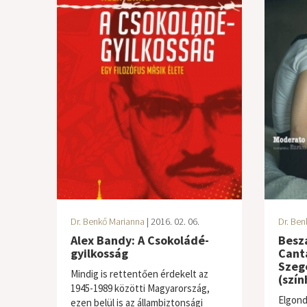
Dr. Benkő Marianna
| 2016. 02. 06.
Dr. Ben
Alex Bandy: A Csokoládé-
Besz
gyilkosság
Canta
Szege
Mindig is rettentően érdekelt az
(szín
1945-1989 közötti Magyarország,
Elgond
ezen belül is az állambiztonsági