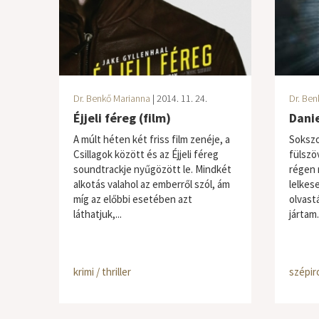
Dr. Benkő Marianna
| 2014. 11. 24.
Dr. Ben
Éjjeli féreg (film)
Dani
A múlt héten két friss film zenéje, a
Sokszo
Csillagok között és az Éjjeli féreg
fülszö
soundtrackje nyűgözött le. Mindkét
régen 
alkotás valahol az emberről szól, ám
lelkes
míg az előbbi esetében azt
olvast
láthatjuk,...
jártam
krimi / thriller
szépir