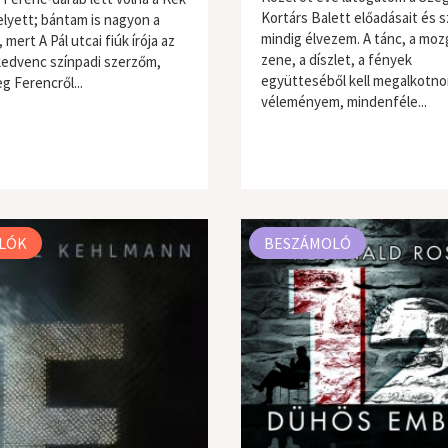
Kortárs Balett előadásait és s
elyett; bántam is nagyon a
mindig élvezem. A tánc, a moz
 mert A Pál utcai fiúk írója az
zene, a díszlet, a fények
kedvenc színpadi szerzőm,
együtteséből kell megalkotno
g Ferencről...
véleményem, mindenféle...
LÓK
BESZÁMOLÓ