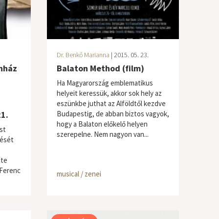
.
Dr. Benkő Marianna
| 2015. 05. 23.
nház
Balaton Method (film)
Ha Magyarország emblematikus
helyeit keressük, akkor sok hely az
eszünkbe juthat az Alföldtől kezdve
21.
Budapestig, de abban biztos vagyok,
hogy a Balaton előkelő helyen
st
szerepelne. Nem nagyon van...
lését
ete
 Ferenc
musical / zenei