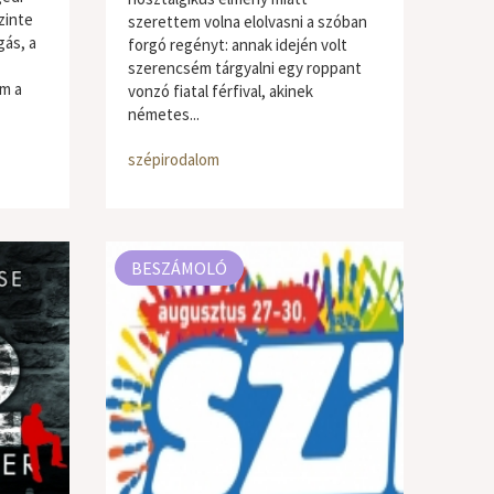
zinte
szerettem volna elolvasni a szóban
gás, a
forgó regényt: annak idején volt
szerencsém tárgyalni egy roppant
m a
vonzó fiatal férfival, akinek
németes...
szépirodalom
BESZÁMOLÓ