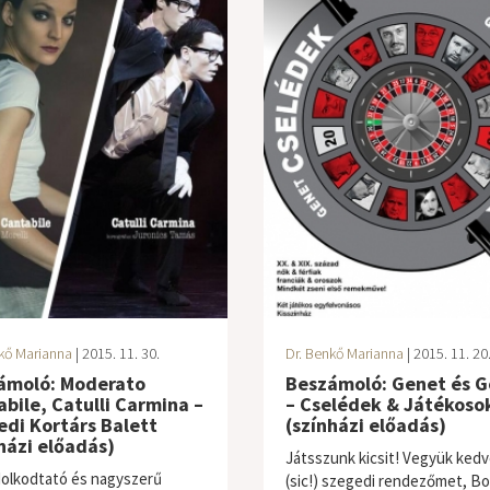
kő Marianna
| 2015. 11. 30.
Dr. Benkő Marianna
| 2015. 11. 20
ámoló: Moderato
Beszámoló: Genet és G
bile, Catulli Carmina –
– Cselédek & Játékoso
di Kortárs Balett
(színházi előadás)
házi előadás)
Játsszunk kicsit! Vegyük ked
olkodtató és nagyszerű
(sic!) szegedi rendezőmet, Bo