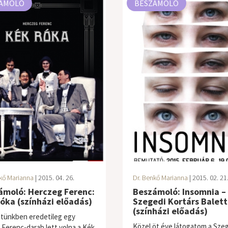
ÁMOLÓ
BESZÁMOLÓ
kő Marianna
| 2015. 04. 26.
Dr. Benkő Marianna
| 2015. 02. 21
ámoló: Herczeg Ferenc:
Beszámoló: Insomnia –
óka (színházi előadás)
Szegedi Kortárs Balett
(színházi előadás)
etünkben eredetileg egy
Közel öt éve látogatom a Sze
 Ferenc-darab lett volna a Kék