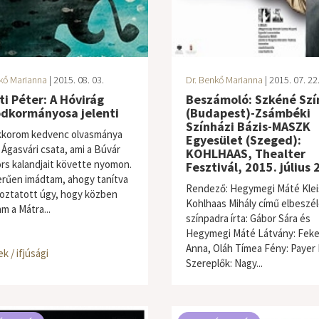
kő Marianna
| 2015. 08. 03.
Dr. Benkő Marianna
| 2015. 07. 22
i Péter: A Hóvirág
Beszámoló: Szkéné Szí
dkormányosa jelenti
(Budapest)-Zsámbéki
Színházi Bázis-MASZK
kkorom kedvenc olvasmánya
Egyesület (Szeged):
 Ágasvári csata, ami a Búvár
KOHLHAAS, Thealter
rs kalandjait követte nyomon.
Fesztivál, 2015. július 
rűen imádtam, ahogy tanítva
Rendező: Hegymegi Máté Klei
oztatott úgy, hogy közben
Kohlhaas Mihály című elbeszé
m a Mátra...
színpadra írta: Gábor Sára és
Hegymegi Máté Látvány: Fek
Anna, Oláh Tímea Fény: Payer
k / ifjúsági
Szereplők: Nagy...