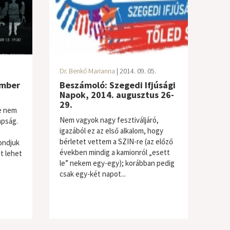
.
Dr. Benkő Marianna
| 2014. 09. 05.
ember
Beszámoló: Szegedi Ifjúsági
Napok, 2014. augusztus 26-
29.
de nem
Nem vagyok nagy fesztiváljáró,
apság.
igazából ez az első alkalom, hogy
bérletet vettem a SZIN-re (az előző
ondjuk
években mindig a kamionról „esett
t lehet
le” nekem egy-egy); korábban pedig
csak egy-két napot...