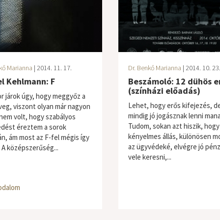
kő Marianna
| 2014. 11. 17.
Dr. Benkő Marianna
| 2014. 10. 23
el Kehlmann: F
Beszámoló: 12 dühös 
(színházi előadás)
r járok úgy, hogy meggyőz a
Lehet, hogy erős kifejezés, 
veg, viszont olyan már nagyon
mindig jó jogásznak lenni man
nem volt, hogy szabályos
Tudom, sokan azt hiszik, hogy
edést éreztem a sorok
kényelmes állás, különösen m
án, ám most az F-fel mégis így
az ügyvédeké, elvégre jó pénz
. A középszerűség...
vele keresni,...
odalom