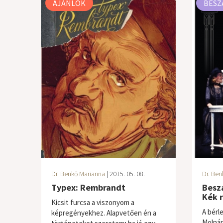
AJÁNLÓK
BESZ
Dr. Benkő Marianna
| 2015. 05. 08.
Dr. Ben
Typex: Rembrandt
Besz
Kék r
Kicsit furcsa a viszonyom a
A bérl
képregényekhez. Alapvetően én a
Molnár