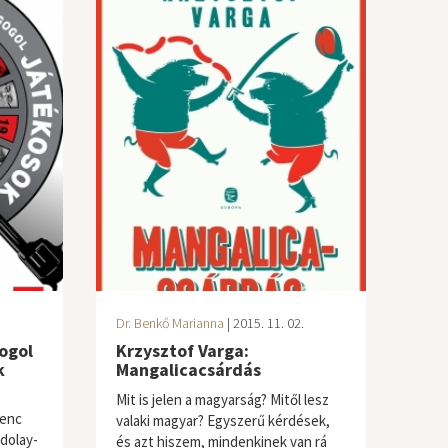
.
Dr. Benkő Marianna
| 2015. 11. 02.
ogol
Krzysztof Varga:
k
Mangalicacsárdás
Mit is jelen a magyarság? Mitől lesz
venc
valaki magyar? Egyszerű kérdések,
dolay-
és azt hiszem, mindenkinek van rá