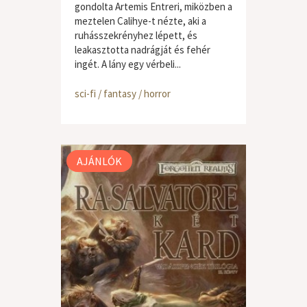
gondolta Artemis Entreri, miközben a
meztelen Calihye-t nézte, aki a
ruhásszekrényhez lépett, és
leakasztotta nadrágját és fehér
ingét. A lány egy vérbeli...
sci-fi / fantasy / horror
AJÁNLÓK