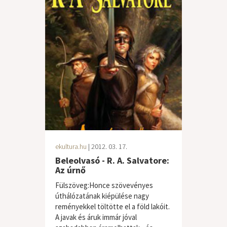
ekultura.hu
| 2012. 03. 17.
Beleolvasó - R. A. Salvatore:
Az úrnő
Fülszöveg:Honce szövevényes
úthálózatának kiépülése nagy
reményekkel töltötte el a föld lakóit.
A javak és áruk immár jóval