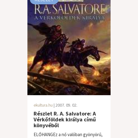
ekultura.hu
| 2007. 09. 02.
Részlet R. A. Salvatore: A
Vérkőföldek királya című
könyvéből
ELŐHANGEz a nő valóban gyönyörű,