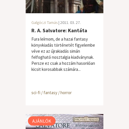
Galgóczi Tamás
| 2011. 03. 27.
R. A. Salvatore: Kantáta
Fura leírnom, de a hazai fantasy
könyvkiadás történetét figyelembe
véve ez az újrakiadás simán
felfogható nosztalgia kiadványnak.
Persze ez csak a hozzám hasonlóan
kicsit korosabbak számára...
sci-fi / fantasy / horror
AJÁNLÓK