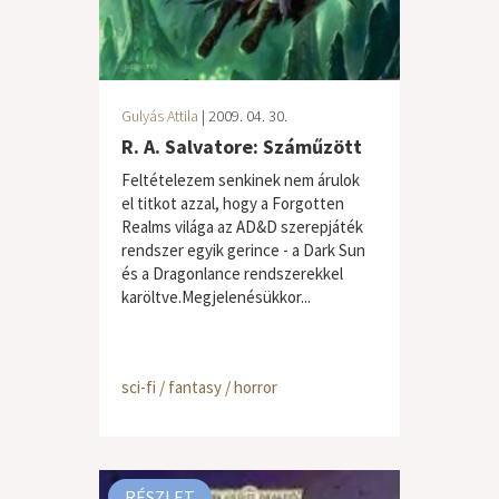
Gulyás Attila
| 2009. 04. 30.
R. A. Salvatore: Száműzött
Feltételezem senkinek nem árulok
el titkot azzal, hogy a Forgotten
Realms világa az AD&D szerepjáték
rendszer egyik gerince - a Dark Sun
és a Dragonlance rendszerekkel
karöltve.Megjelenésükkor...
sci-fi / fantasy / horror
RÉSZLET