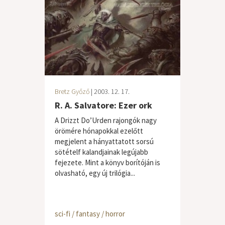
Bretz Győző
| 2003. 12. 17.
R. A. Salvatore: Ezer ork
A Drizzt Do’Urden rajongók nagy
örömére hónapokkal ezelőtt
megjelent a hányattatott sorsú
sötételf kalandjainak legújabb
fejezete. Mint a könyv borítóján is
olvasható, egy új trilógia...
sci-fi / fantasy / horror