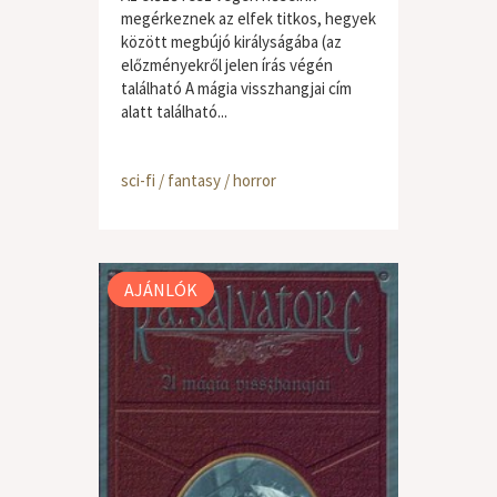
megérkeznek az elfek titkos, hegyek
között megbújó királyságába (az
előzményekről jelen írás végén
található A mágia visszhangjai cím
alatt található...
sci-fi / fantasy / horror
AJÁNLÓK