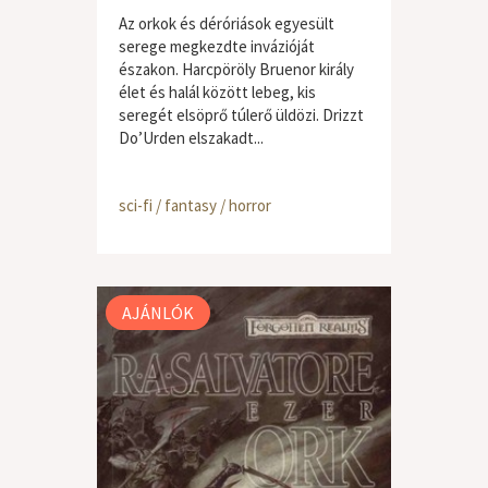
Az orkok és déróriások egyesült
serege megkezdte invázióját
északon. Harcpöröly Bruenor király
élet és halál között lebeg, kis
seregét elsöprő túlerő üldözi. Drizzt
Do’Urden elszakadt...
sci-fi / fantasy / horror
AJÁNLÓK