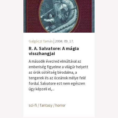
Galgóczi Tamás
| 2004. 09. 17.
R. A. Salvatore: A mágia
visszhangjai
A második évezred elmúltával az
emberiség figyelme a világűr helyett
az örök sötétség birodalma, a
tengerek és az óceánok mélye felé
fordul. Salvatore ezt nem egészen
úgy képzeli el,...
sci-fi / fantasy / horror