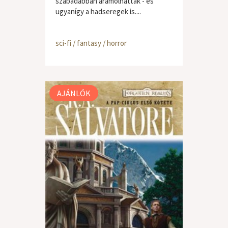
szabadabban áramolhattak - és
ugyanígy a hadseregek is....
sci-fi / fantasy / horror
AJÁNLÓK