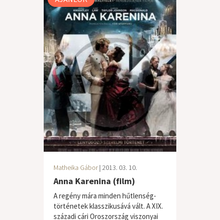
Matheika Gábor
| 2013. 03. 10.
Anna Karenina (film)
A regény mára minden hűtlenség-
történetek klasszikusává vált. A XIX.
századi cári Oroszország viszonyai