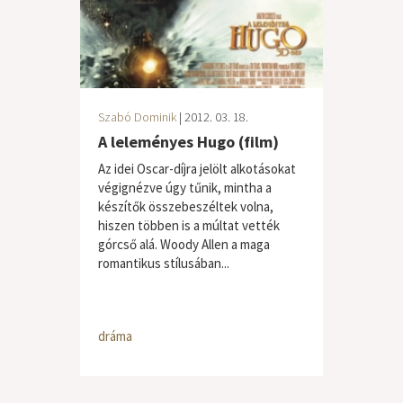
Szabó Dominik
| 2012. 03. 18.
A leleményes Hugo (film)
Az idei Oscar-díjra jelölt alkotásokat
végignézve úgy tűnik, mintha a
készítők összebeszéltek volna,
hiszen többen is a múltat vették
górcső alá. Woody Allen a maga
romantikus stílusában...
dráma