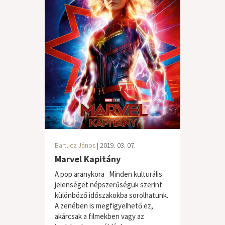
Bartucz János
| 2019. 03. 07.
Marvel Kapitány
A pop aranykora Minden kulturális
jelenséget népszerűségük szerint
különböző időszakokba sorolhatunk.
A zenében is megfigyelhető ez,
akárcsak a filmekben vagy az