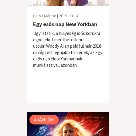
Forrai Márton
| 2019. 11. 28.
Egy esős nap New Yorkban
Úgy látszik, a hülyeség idős korukra
egyeseket menthetetlenül
utolér. Woody Allen például már 2018-
ra végzett legújabb filmjének, az Egy
esős nap New Yorkbannak
munkálataival, azonban...
AJÁNLÓK