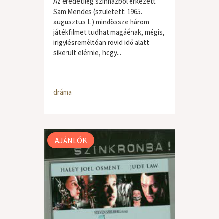
Az eredetileg színházból érkezett
Sam Mendes (született: 1965.
augusztus 1.) mindössze három
játékfilmet tudhat magáénak, mégis,
irigylésreméltóan rövid idő alatt
sikerült elérnie, hogy...
dráma
AJÁNLÓK