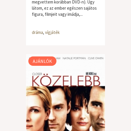
megvettem korábban DVD-n). Úgy
látom, ez az ember egészen sajátos
figura, filmjeit vagy imádja,...
dráma
,
vígjáték
AJÁNLÓK