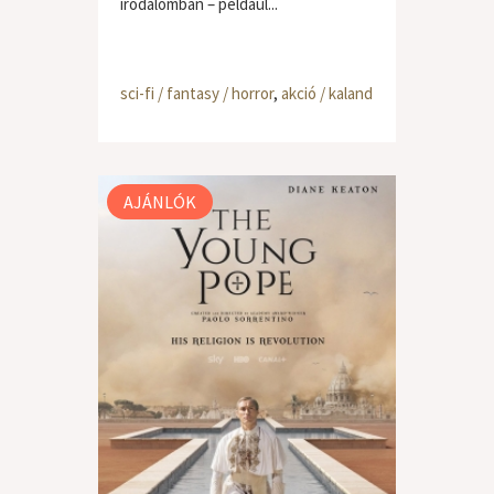
irodalomban – például...
sci-fi / fantasy / horror
,
akció / kaland
AJÁNLÓK