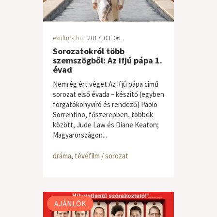
ekultura.hu
| 2017. 03. 06.
Sorozatokról több
szemszögből: Az ifjú pápa 1.
évad
Nemrég ért véget Az ifjú pápa című
sorozat első évada – készítő (egyben
forgatókönyvíró és rendező) Paolo
Sorrentino, főszerepben, többek
között, Jude Law és Diane Keaton;
Magyarországon...
dráma
,
tévéfilm / sorozat
AJÁNLÓK