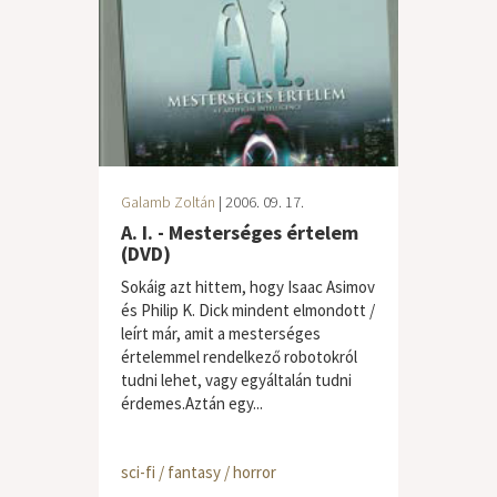
Galamb Zoltán
| 2006. 09. 17.
A. I. - Mesterséges értelem
(DVD)
Sokáig azt hittem, hogy Isaac Asimov
és Philip K. Dick mindent elmondott /
leírt már, amit a mesterséges
értelemmel rendelkező robotokról
tudni lehet, vagy egyáltalán tudni
érdemes.Aztán egy...
sci-fi / fantasy / horror