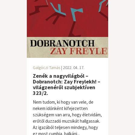
Galgóczi Tamás
| 2022. 04. 17.
Zenék a nagyvilágból –
Dobranotch: Zay Freylekh! –
világzenéről szubjektíven
323/2.
Nem tudom, ki hogy van vele, de
nekem időnként kifejezetten
szükségem van arra, hogy életvidám,
erőtől duzzadó muzsikát hallgassak.
Az igazából teljesen mindegy, hogy
ez most cumbia, balkáni...