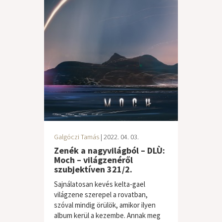
Galgóczi Tamás
| 2022. 04. 03.
Zenék a nagyvilágból – DLÙ:
Moch – világzenéről
szubjektíven 321/2.
Sajnálatosan kevés kelta-gael
világzene szerepel a rovatban,
szóval mindig örülök, amikor ilyen
album kerül a kezembe. Annak meg