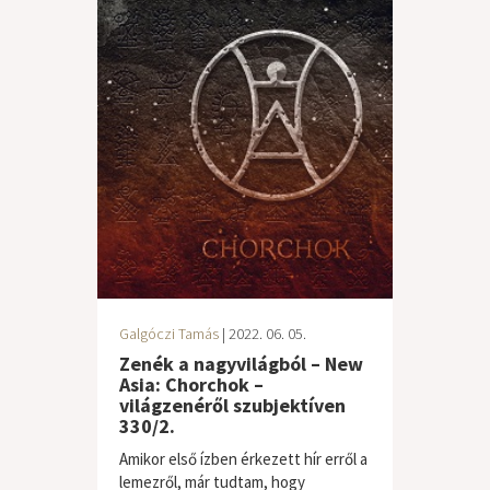
Galgóczi Tamás
| 2022. 06. 05.
Zenék a nagyvilágból – New
Asia: Chorchok –
világzenéről szubjektíven
330/2.
Amikor első ízben érkezett hír erről a
lemezről, már tudtam, hogy