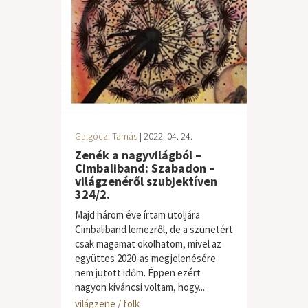
Galgóczi Tamás
| 2022. 04. 24.
Zenék a nagyvilágból –
Cimbaliband: Szabadon –
világzenéről szubjektíven
324/2.
Majd három éve írtam utoljára
Cimbaliband lemezről, de a szünetért
csak magamat okolhatom, mivel az
együttes 2020-as megjelenésére
nem jutott időm. Éppen ezért
nagyon kíváncsi voltam, hogy...
világzene / folk