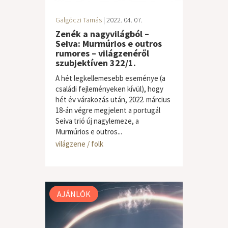
Galgóczi Tamás
| 2022. 04. 07.
Zenék a nagyvilágból –
Seiva: Murmúrios e outros
rumores – világzenéről
szubjektíven 322/1.
A hét legkellemesebb eseménye (a
családi fejleményeken kívül), hogy
hét év várakozás után, 2022. március
18-án végre megjelent a portugál
Seiva trió új nagylemeze, a
Murmúrios e outros...
világzene / folk
AJÁNLÓK