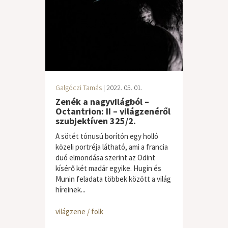
Galgóczi Tamás
| 2022. 05. 01.
Zenék a nagyvilágból –
Octantrion: II – világzenéről
szubjektíven 325/2.
A sötét tónusú borítón egy holló
közeli portréja látható, ami a francia
duó elmondása szerint az Odint
kísérő két madár egyike. Hugin és
Munin feladata többek között a világ
híreinek...
világzene / folk