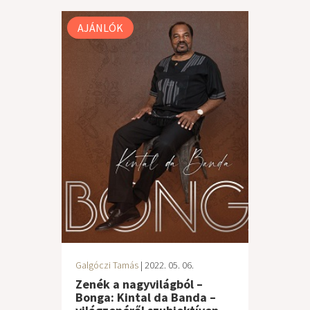
AJÁNLÓK
Galgóczi Tamás
| 2022. 05. 06.
Zenék a nagyvilágból –
Bonga: Kintal da Banda –