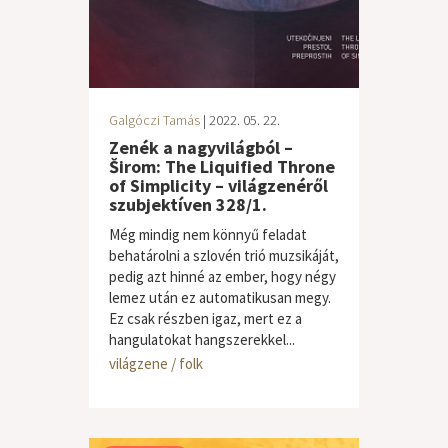
Galgóczi Tamás
| 2022. 05. 22.
Zenék a nagyvilágból –
Širom: The Liquified Throne
of Simplicity – világzenéről
szubjektíven 328/1.
Még mindig nem könnyű feladat
behatárolni a szlovén trió muzsikáját,
pedig azt hinné az ember, hogy négy
lemez után ez automatikusan megy.
Ez csak részben igaz, mert ez a
hangulatokat hangszerekkel...
világzene / folk