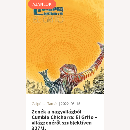
AJÁNLÓK
Galgóczi Tamás
| 2022. 05. 15.
Zenék a nagyvilágból –
Cumbia Chicharra: El Grito –
világzenéről szubjektíven
327/1.