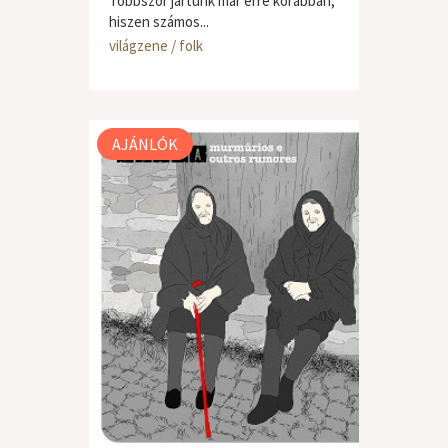
Többször jártunk már erre korábban,
hiszen számos...
világzene / folk
AJÁNLÓK