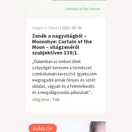
Galgóczi Tamás
| 2022. 06. 03.
Zenék a nagyvilágból –
Moonshye: Curtain of the
Moon – világzenéről
szubjektíven 330/1.
„Dalaimban az emberi lélek
szépségét keresem a természet
szimbólumain keresztül. Igyekszem
megragadni annak fényes és sötét
oldalait, vágyait és a felemelkedés
és a megvilágosodás pillanatait.”...
világzene / folk
AJÁNLÓK