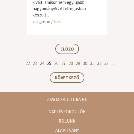
kivált, amikor nem egy újabb
hagyományőrző felfogásban
készült...
világzene / folk
ELŐZŐ
...
22
23
24
25
26
27
28
29
30
31
32
33
...
KÖVETKEZŐ
2026
© EKULTURA.HU
NAPI ÉVFORDULÓK
RÓLUNK
ALAPÍTVÁNY