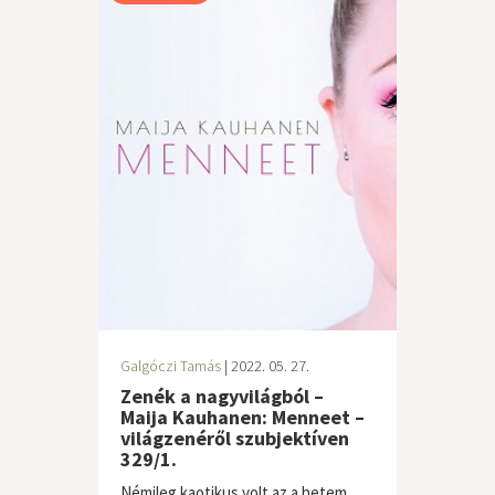
Galgóczi Tamás
| 2022. 05. 27.
Zenék a nagyvilágból –
Maija Kauhanen: Menneet –
világzenéről szubjektíven
329/1.
Némileg kaotikus volt az a hetem,