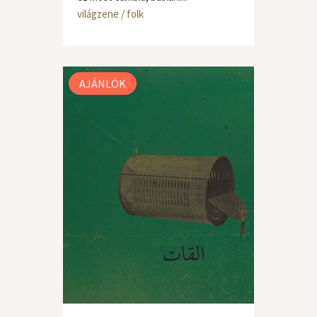
világzene / folk
AJÁNLÓK