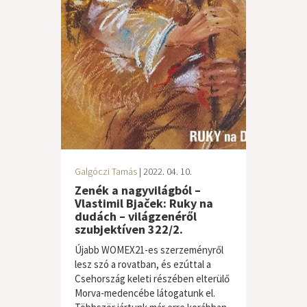
Galgóczi Tamás
| 2022. 04. 10.
Zenék a nagyvilágból –
Vlastimil Bjaček: Ruky na
dudách – világzenéről
szubjektíven 322/2.
Újabb WOMEX21-es szerzeményről
lesz szó a rovatban, és ezúttal a
Csehország keleti részében elterülő
Morva-medencébe látogatunk el.