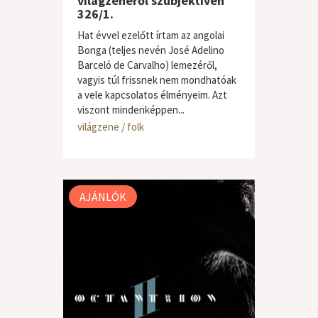
világzenéről szubjektíven
326/1.
Hat évvel ezelőtt írtam az angolai
Bonga (teljes nevén José Adelino
Barceló de Carvalho) lemezéről,
vagyis túl frissnek nem mondhatóak
a vele kapcsolatos élményeim. Azt
viszont mindenképpen...
világzene / folk
AJÁNLÓK