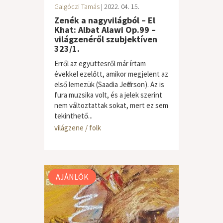
Galgóczi Tamás
| 2022. 04. 15.
Zenék a nagyvilágból – El
Khat: Albat Alawi Op.99 –
világzenéről szubjektíven
323/1.
Erről az együttesről már írtam
évekkel ezelőtt, amikor megjelent az
első lemezük (Saadia Jefferson). Az is
fura muzsika volt, és a jelek szerint
nem változtattak sokat, mert ez sem
tekinthető...
világzene / folk
AJÁNLÓK