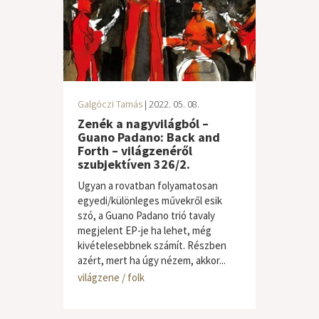
Galgóczi Tamás
| 2022. 05. 08.
Zenék a nagyvilágból –
Guano Padano: Back and
Forth – világzenéről
szubjektíven 326/2.
Ugyan a rovatban folyamatosan
egyedi/különleges művekről esik
szó, a Guano Padano trió tavaly
megjelent EP-je ha lehet, még
kivételesebbnek számít. Részben
azért, mert ha úgy nézem, akkor...
világzene / folk