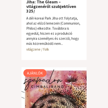
Jiha: The Gleam –
világzenéről szubjektíven
325/
A dél-koreai Park Jiha ott folytatja,
ahol az előző lemezein (Communion,
Philos) elkezdte. Továbbra is
egyedül, hiszen ez a produkció
annyira személyes és szerzői, hogy
más közreműködő nem...
világzene / folk
AJÁNLÓK