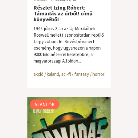
Részlet Izing Róbert:
Támadás az űrből! című
könyvéből
1947. július 2-án az Új-Mexikóbeli
Roswell mellett azonosítatlan repülő
tárgy zuhant le. Kevésbé ismert
esemény, hogy ugyanezen a napon
9000 kilométerrel keletebbre, a
magyarországi Alföldön...
akció / kaland
,
sci-fi / fantasy / horror
AJÁNLÓK