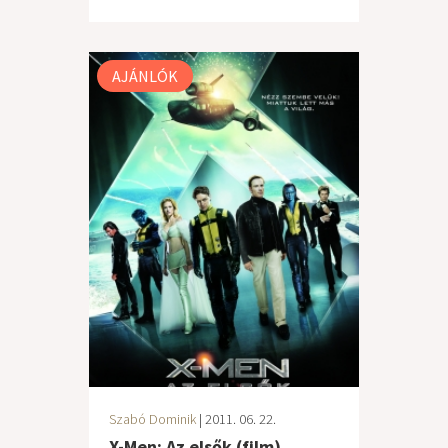
AJÁNLÓK
Szabó Dominik
| 2011. 06. 22.
X-Men: Az elsők (film)