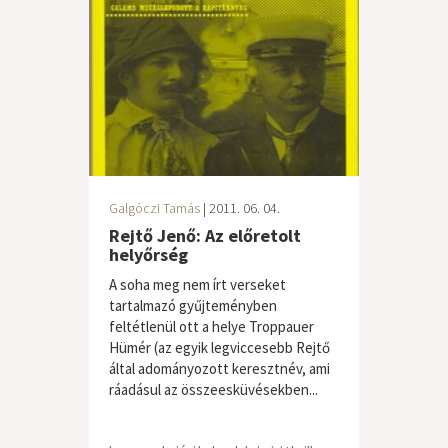
Galgóczi Tamás
| 2011. 06. 04.
Rejtő Jenő: Az előretolt
helyőrség
A soha meg nem írt verseket
tartalmazó gyűjteményben
feltétlenül ott a helye Troppauer
Hümér (az egyik legviccesebb Rejtő
által adományozott keresztnév, ami
ráadásul az összeesküvésekben...