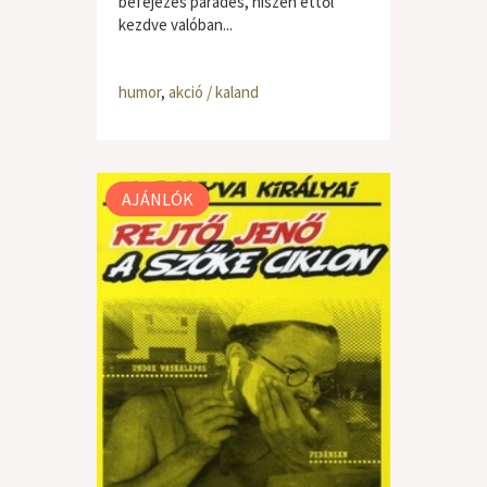
befejezés parádés, hiszen ettől
kezdve valóban...
humor
,
akció / kaland
AJÁNLÓK