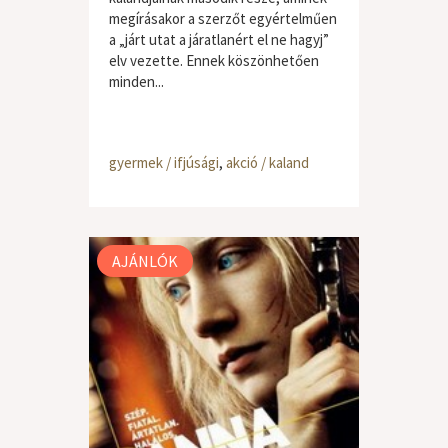
megírásakor a szerzőt egyértelműen
a „járt utat a járatlanért el ne hagyj”
elv vezette. Ennek köszönhetően
minden...
gyermek / ifjúsági
,
akció / kaland
AJÁNLÓK