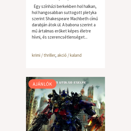
Egy színházi berkekben hol halkan,
hol hangosabban suttogott pletyka
szerint Shakespeare Machbeth című
darabján átok ül. A babona szerint a
mű ártalmas erőket képes életre
hívni, és szerencsétlenséget...
krimi / thriller
,
akció / kaland
AJÁNLÓK