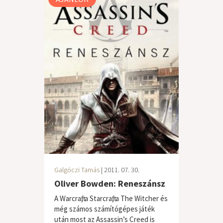
Galgóczi Tamás
| 2011. 07. 30.
Oliver Bowden: Reneszánsz
A Warcraft, a Starcraft, a The Witcher és
még számos számítógépes játék
után most az Assassin’s Creed is