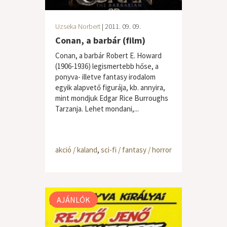
Uzseka Norbert
| 2011. 09. 09.
Conan, a barbár (film)
Conan, a barbár Robert E. Howard
(1906-1936) legismertebb hőse, a
ponyva- illetve fantasy irodalom
egyik alapvető figurája, kb. annyira,
mint mondjuk Edgar Rice Burroughs
Tarzanja. Lehet mondani,...
akció / kaland
,
sci-fi / fantasy / horror
AJÁNLÓK