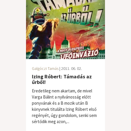
Galgóczi Tamás
| 2011. 06. 02.
Izing Róbert: Támadás az
űrből!
Eredetileg nem akartam, de mivel
Varga Bálint a nyilvánosság előtt
ponyvának és a B mozik után B
könyvnek titulálta Izing Róbert első
regényét, úgy gondolom, senki sem
sértődik meg azon,...