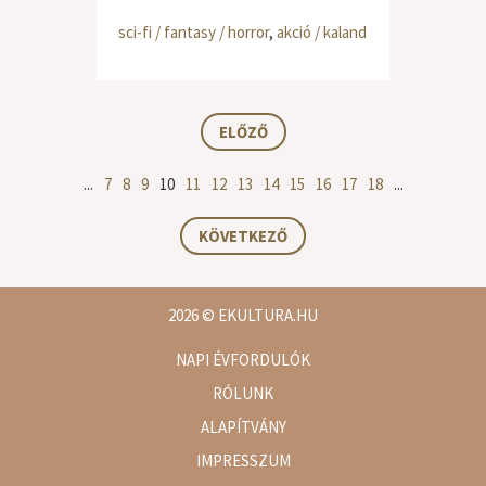
sci-fi / fantasy / horror
,
akció / kaland
ELŐZŐ
...
7
8
9
10
11
12
13
14
15
16
17
18
...
KÖVETKEZŐ
2026
© EKULTURA.HU
NAPI ÉVFORDULÓK
RÓLUNK
ALAPÍTVÁNY
IMPRESSZUM