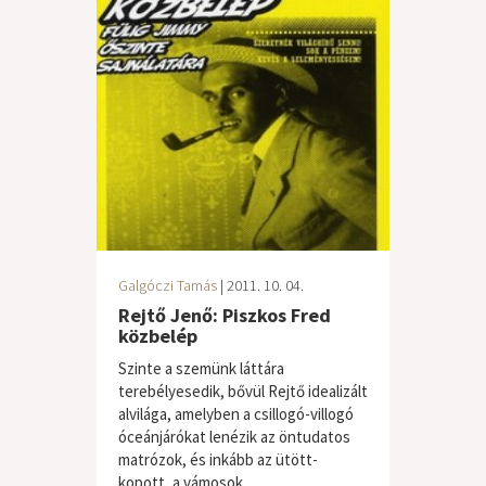
Galgóczi Tamás
| 2011. 10. 04.
Rejtő Jenő: Piszkos Fred
közbelép
Szinte a szemünk láttára
terebélyesedik, bővül Rejtő idealizált
alvilága, amelyben a csillogó-villogó
óceánjárókat lenézik az öntudatos
matrózok, és inkább az ütött-
kopott, a vámosok...