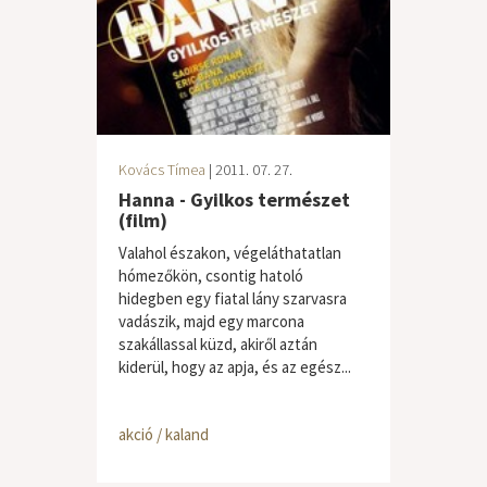
Kovács Tímea
| 2011. 07. 27.
Hanna - Gyilkos természet
(film)
Valahol északon, végeláthatatlan
hómezőkön, csontig hatoló
hidegben egy fiatal lány szarvasra
vadászik, majd egy marcona
szakállassal küzd, akiről aztán
kiderül, hogy az apja, és az egész...
akció / kaland