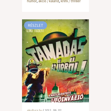
humor
,
akció / kaland
,
krimi / thriller
RÉSZLET
ekultura.hu
| 2011. 06. 02.