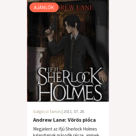
AJÁNLÓK
Galgóczi Tamás
| 2011. 07. 28.
Andrew Lane: Vörös pióca
Megjelent az ifjú Sherlock Holmes
kalandjainak második része, aminek