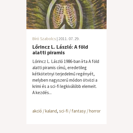
Bíró Szabolcs
| 2011. 07. 29.
Lőrincz L. László: A föld
alatti piramis
Lőrincz L. László 1986-ban írta A föld
alatti piramis című, eredetileg
kétkötetnyi terjedelmű regényét,
melyben nagyszerű módon ötvözi a
krimi és a sci-fi legkiválóbb elemeit.
A kezdés...
akció / kaland
,
sci-fi / fantasy / horror