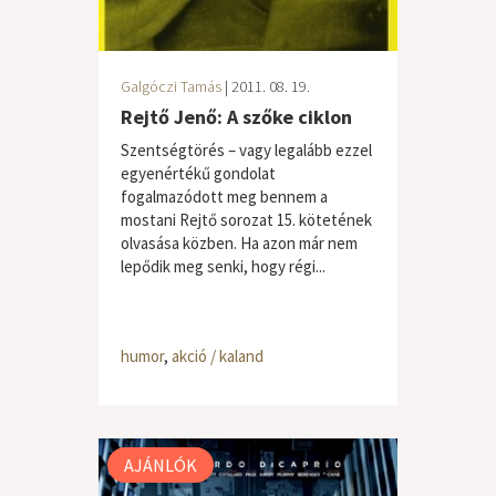
Galgóczi Tamás
| 2011. 08. 19.
Rejtő Jenő: A szőke ciklon
Szentségtörés – vagy legalább ezzel
egyenértékű gondolat
fogalmazódott meg bennem a
mostani Rejtő sorozat 15. kötetének
olvasása közben. Ha azon már nem
lepődik meg senki, hogy régi...
humor
,
akció / kaland
AJÁNLÓK