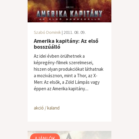
Szabó Dominik
| 2011. 08. 09.
Amerika kapitány: Az első
bosszúálló
Az idei évben örülhetnek a
képregény-filmek szerelmesei,
hiszen olyan produkciókat láthatnak
a mozivásznon, mint a Thor, az X-
Men: Az elsők, a Zöld Lámpás vagy
éppen az Amerika kapitány....
akció / kaland
AJÁNLÓK