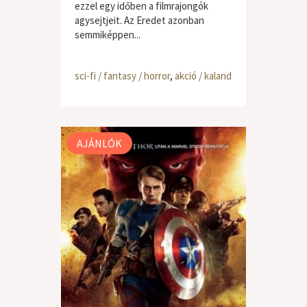
ezzel egy időben a filmrajongók
agysejtjeit. Az Eredet azonban
semmiképpen...
sci-fi / fantasy / horror
,
akció / kaland
AJÁNLÓK