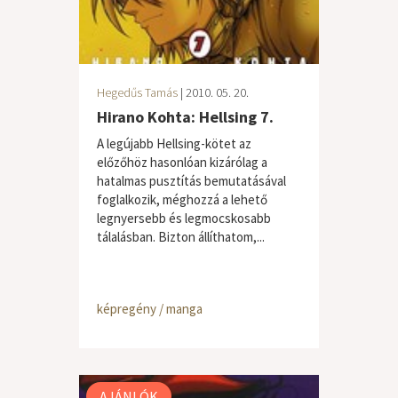
Hegedűs Tamás
| 2010. 05. 20.
Hirano Kohta: Hellsing 7.
A legújabb Hellsing-kötet az
előzőhöz hasonlóan kizárólag a
hatalmas pusztítás bemutatásával
foglalkozik, méghozzá a lehető
legnyersebb és legmocskosabb
tálalásban. Bizton állíthatom,...
képregény / manga
AJÁNLÓK