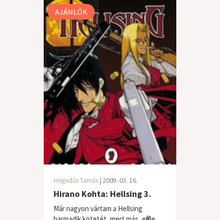
AJÁNLÓK
Hegedűs Tamás
| 2009. 03. 16.
Hirano Kohta: Hellsing 3.
Már nagyon vártam a Hellsing
harmadik kötetét, mert más, efféle