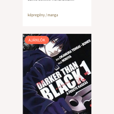
képregény / manga
AJÁNLÓK