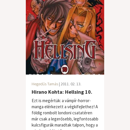
Hegedűs Tamás
| 2011. 02. 13.
Hirano Kohta: Hellsing 10.
Ezt is megértük: a vámpír-horror-
manga elérkezett a végkifejlethez! A
földig rombolt londoni csatatéren
már csak a legerősebb, legfontosabb
kulcsfigurák maradtak talpon, hogy a