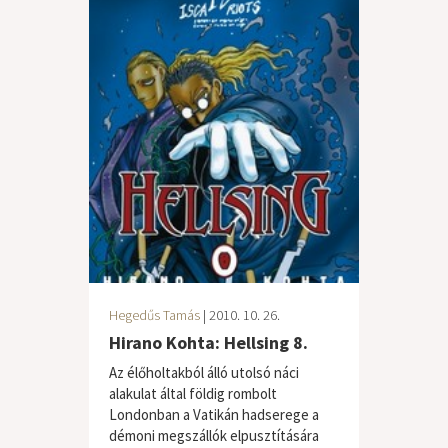
Hegedűs Tamás
| 2010. 10. 26.
Hirano Kohta: Hellsing 8.
Az élőholtakból álló utolsó náci
alakulat által földig rombolt
Londonban a Vatikán hadserege a
démoni megszállók elpusztítására