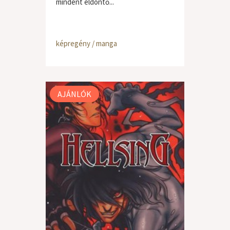
mindent eldöntő...
képregény / manga
AJÁNLÓK