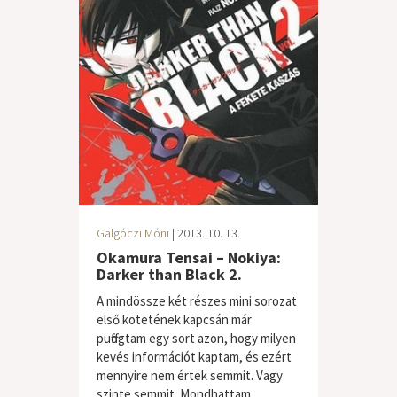
Galgóczi Móni
| 2013. 10. 13.
Okamura Tensai – Nokiya:
Darker than Black 2.
A mindössze két részes mini sorozat
első kötetének kapcsán már
puffogtam egy sort azon, hogy milyen
kevés információt kaptam, és ezért
mennyire nem értek semmit. Vagy
szinte semmit. Mondhattam...