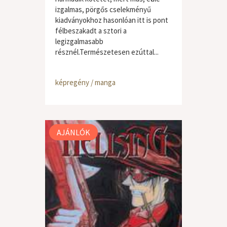
izgalmas, pörgős cselekményű
kiadványokhoz hasonlóan itt is pont
félbeszakadt a sztori a
legizgalmasabb
résznél.Természetesen ezúttal...
képregény / manga
AJÁNLÓK