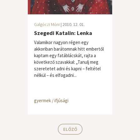
Galgóczi Móni
| 2010. 12. 01.
Szegedi Katalin: Lenka
Valamikor nagyon régen egy
akkoriban barátomnak hitt embertől
kaptam egy fatáblácskát, rajta a
következő szavakkal: „Tanulj meg
szeretetet adni és kapni – feltétel
nélkül – és elfogadni...
gyermek / ifjúsági
ELŐZŐ