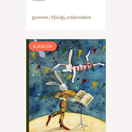
gyermek / ifjúsági
,
szépirodalom
AJÁNLÓK