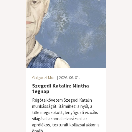
Galgóczi Móni
| 2026. 06. 01.
Szegedi Katalin: Mintha
tegnap
Régóta követem Szegedi Katalin
munkásságát. Bármihez is nyúl, a
tőle megszokott, lenyűgöző vizuális
világával azonnal elvarázsol: az
aprólékos, texturált kollázsai akkor is
önálló...